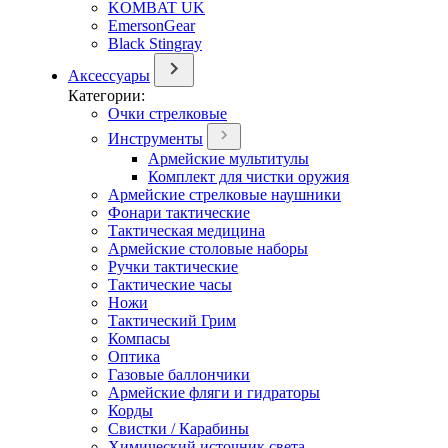
KOMBAT UK
EmersonGear
Black Stingray
Аксессуары
Категории:
Очки стрелковые
Инструменты
Армейские мультитулы
Комплект для чистки оружия
Армейские стрелковые наушники
Фонари тактические
Тактическая медицина
Армейские столовые наборы
Ручки тактические
Тактические часы
Ножи
Тактический Грим
Компасы
Оптика
Газовые баллончики
Армейские фляги и гидраторы
Корды
Свистки / Карабины
Химический источник света