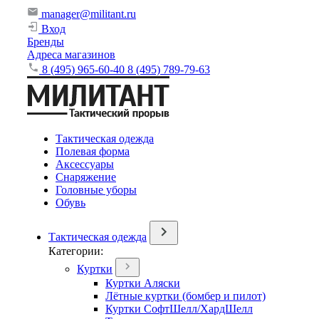
manager@militant.ru
Вход
Бренды
Адреса магазинов
8 (495) 965-60-40
8 (495) 789-79-63
Тактическая одежда
Полевая форма
Аксессуары
Снаряжение
Головные уборы
Обувь
Тактическая одежда
Категории:
Куртки
Куртки Аляски
Лётные куртки (бомбер и пилот)
Куртки СофтШелл/ХардШелл