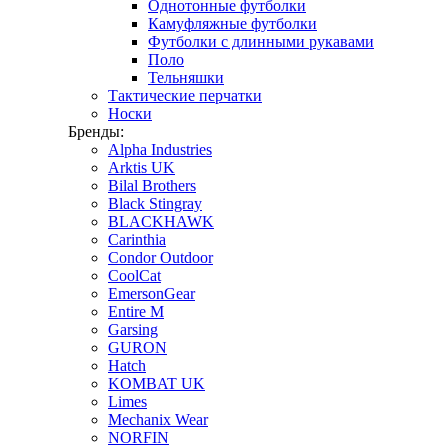
Однотонные футболки
Камуфляжные футболки
Футболки с длинными рукавами
Поло
Тельняшки
Тактические перчатки
Носки
Бренды:
Alpha Industries
Arktis UK
Bilal Brothers
Black Stingray
BLACKHAWK
Carinthia
Condor Outdoor
CoolCat
EmersonGear
Entire M
Garsing
GURON
Hatch
KOMBAT UK
Limes
Mechanix Wear
NORFIN