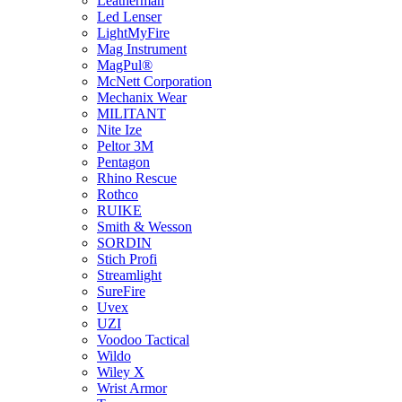
Leatherman
Led Lenser
LightMyFire
Mag Instrument
MagPul®
McNett Corporation
Mechanix Wear
MILITANT
Nite Ize
Peltor 3M
Pentagon
Rhino Rescue
Rothco
RUIKE
Smith & Wesson
SORDIN
Stich Profi
Streamlight
SureFire
Uvex
UZI
Voodoo Tactical
Wildo
Wiley X
Wrist Armor