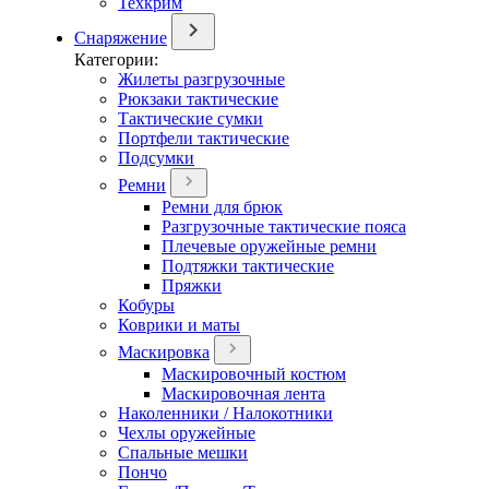
Техкрим
Снаряжение
Категории:
Жилеты разгрузочные
Рюкзаки тактические
Тактические сумки
Портфели тактические
Подсумки
Ремни
Ремни для брюк
Разгрузочные тактические пояса
Плечевые оружейные ремни
Подтяжки тактические
Пряжки
Кобуры
Коврики и маты
Маскировка
Маскировочный костюм
Маскировочная лента
Наколенники / Налокотники
Чехлы оружейные
Спальные мешки
Пончо