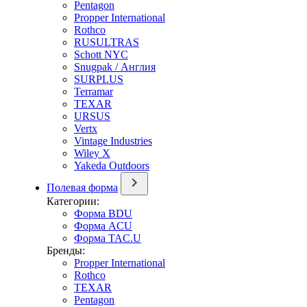
Pentagon
Propper International
Rothco
RUSULTRAS
Schott NYC
Snugpak / Англия
SURPLUS
Terramar
TEXAR
URSUS
Vertx
Vintage Industries
Wiley X
Yakeda Outdoors
Полевая форма
Категории:
Форма BDU
Форма ACU
Форма TAC.U
Бренды:
Propper International
Rothco
TEXAR
Pentagon