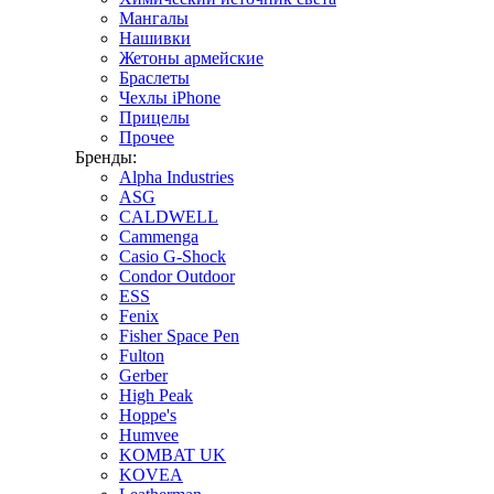
Мангалы
Нашивки
Жетоны армейские
Браслеты
Чехлы iPhone
Прицелы
Прочее
Бренды:
Alpha Industries
ASG
CALDWELL
Cammenga
Casio G-Shock
Condor Outdoor
ESS
Fenix
Fisher Space Pen
Fulton
Gerber
High Peak
Hoppe's
Humvee
KOMBAT UK
KOVEA