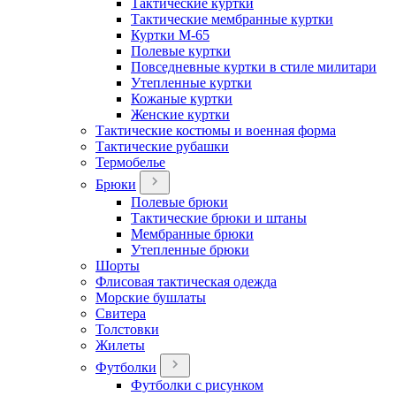
Тактические куртки
Тактические мембранные куртки
Куртки М-65
Полевые куртки
Повседневные куртки в стиле милитари
Утепленные куртки
Кожаные куртки
Женские куртки
Тактические костюмы и военная форма
Тактические рубашки
Термобелье
Брюки
Полевые брюки
Тактические брюки и штаны
Мембранные брюки
Утепленные брюки
Шорты
Флисовая тактическая одежда
Морские бушлаты
Свитера
Толстовки
Жилеты
Футболки
Футболки с рисунком