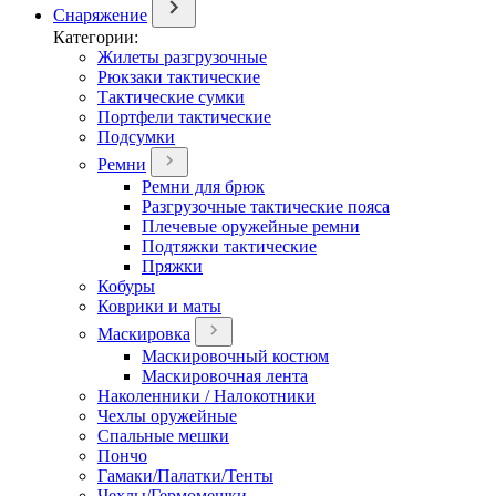
Снаряжение
Категории:
Жилеты разгрузочные
Рюкзаки тактические
Тактические сумки
Портфели тактические
Подсумки
Ремни
Ремни для брюк
Разгрузочные тактические пояса
Плечевые оружейные ремни
Подтяжки тактические
Пряжки
Кобуры
Коврики и маты
Маскировка
Маскировочный костюм
Маскировочная лента
Наколенники / Налокотники
Чехлы оружейные
Спальные мешки
Пончо
Гамаки/Палатки/Тенты
Чехлы/Гермомешки