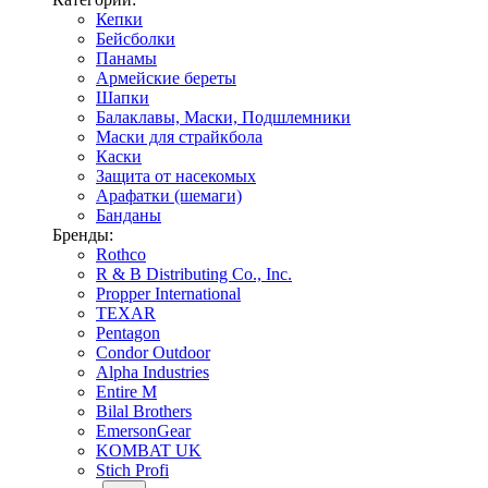
Кепки
Бейсболки
Панамы
Армейские береты
Шапки
Балаклавы, Маски, Подшлемники
Маски для страйкбола
Каски
Защита от насекомых
Арафатки (шемаги)
Банданы
Бренды:
Rothco
R & B Distributing Co., Inc.
Propper International
TEXAR
Pentagon
Condor Outdoor
Alpha Industries
Entire M
Bilal Brothers
EmersonGear
KOMBAT UK
Stich Profi