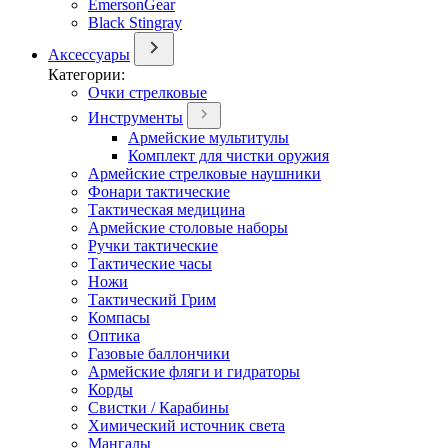
EmersonGear
Black Stingray
Аксессуары
Категории:
Очки стрелковые
Инструменты
Армейские мультитулы
Комплект для чистки оружия
Армейские стрелковые наушники
Фонари тактические
Тактическая медицина
Армейские столовые наборы
Ручки тактические
Тактические часы
Ножи
Тактический Грим
Компасы
Оптика
Газовые баллончики
Армейские фляги и гидраторы
Корды
Свистки / Карабины
Химический источник света
Мангалы