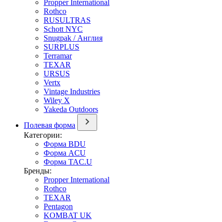
Propper International
Rothco
RUSULTRAS
Schott NYC
Snugpak / Англия
SURPLUS
Terramar
TEXAR
URSUS
Vertx
Vintage Industries
Wiley X
Yakeda Outdoors
Полевая форма
Категории:
Форма BDU
Форма ACU
Форма TAC.U
Бренды:
Propper International
Rothco
TEXAR
Pentagon
KOMBAT UK