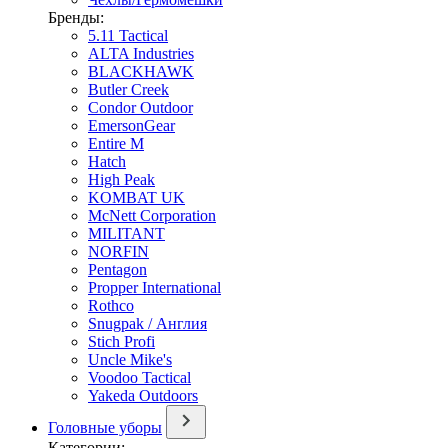
Бренды:
5.11 Tactical
ALTA Industries
BLACKHAWK
Butler Creek
Condor Outdoor
EmersonGear
Entire M
Hatch
High Peak
KOMBAT UK
McNett Corporation
MILITANT
NORFIN
Pentagon
Propper International
Rothco
Snugpak / Англия
Stich Profi
Uncle Mike's
Voodoo Tactical
Yakeda Outdoors
Головные уборы
Категории: