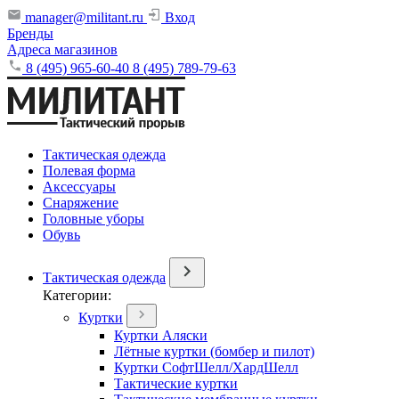
manager@militant.ru
Вход
Бренды
Адреса магазинов
8 (495) 965-60-40
8 (495) 789-79-63
Тактическая одежда
Полевая форма
Аксессуары
Снаряжение
Головные уборы
Обувь
Тактическая одежда
Категории:
Куртки
Куртки Аляски
Лётные куртки (бомбер и пилот)
Куртки СофтШелл/ХардШелл
Тактические куртки