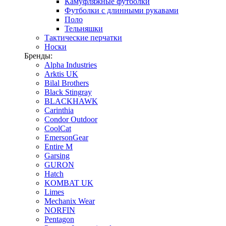
Камуфляжные футболки
Футболки с длинными рукавами
Поло
Тельняшки
Тактические перчатки
Носки
Бренды:
Alpha Industries
Arktis UK
Bilal Brothers
Black Stingray
BLACKHAWK
Carinthia
Condor Outdoor
CoolCat
EmersonGear
Entire M
Garsing
GURON
Hatch
KOMBAT UK
Limes
Mechanix Wear
NORFIN
Pentagon