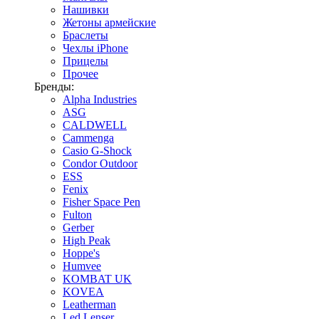
Нашивки
Жетоны армейские
Браслеты
Чехлы iPhone
Прицелы
Прочее
Бренды:
Alpha Industries
ASG
CALDWELL
Cammenga
Casio G-Shock
Condor Outdoor
ESS
Fenix
Fisher Space Pen
Fulton
Gerber
High Peak
Hoppe's
Humvee
KOMBAT UK
KOVEA
Leatherman
Led Lenser