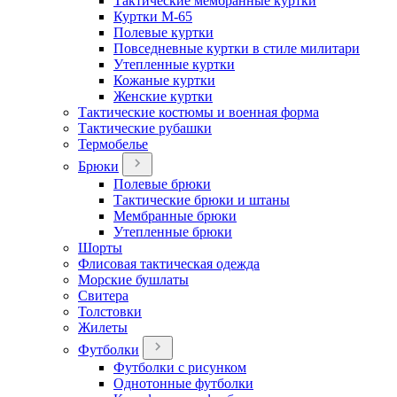
Тактические мембранные куртки
Куртки М-65
Полевые куртки
Повседневные куртки в стиле милитари
Утепленные куртки
Кожаные куртки
Женские куртки
Тактические костюмы и военная форма
Тактические рубашки
Термобелье
Брюки
Полевые брюки
Тактические брюки и штаны
Мембранные брюки
Утепленные брюки
Шорты
Флисовая тактическая одежда
Морские бушлаты
Свитера
Толстовки
Жилеты
Футболки
Футболки с рисунком
Однотонные футболки