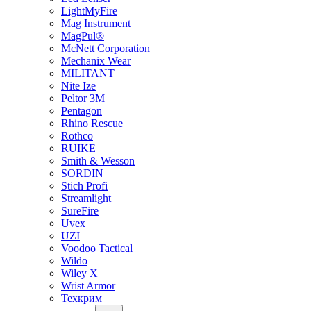
LightMyFire
Mag Instrument
MagPul®
McNett Corporation
Mechanix Wear
MILITANT
Nite Ize
Peltor 3M
Pentagon
Rhino Rescue
Rothco
RUIKE
Smith & Wesson
SORDIN
Stich Profi
Streamlight
SureFire
Uvex
UZI
Voodoo Tactical
Wildo
Wiley X
Wrist Armor
Техкрим