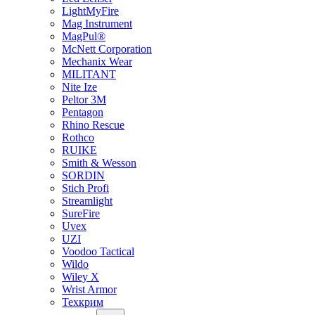
LightMyFire
Mag Instrument
MagPul®
McNett Corporation
Mechanix Wear
MILITANT
Nite Ize
Peltor 3M
Pentagon
Rhino Rescue
Rothco
RUIKE
Smith & Wesson
SORDIN
Stich Profi
Streamlight
SureFire
Uvex
UZI
Voodoo Tactical
Wildo
Wiley X
Wrist Armor
Техкрим