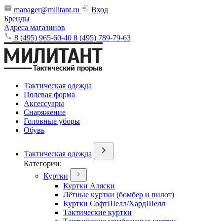
manager@militant.ru
Вход
Бренды
Адреса магазинов
8 (495) 965-60-40
8 (495) 789-79-63
Тактическая одежда
Полевая форма
Аксессуары
Снаряжение
Головные уборы
Обувь
Тактическая одежда
Категории:
Куртки
Куртки Аляски
Лётные куртки (бомбер и пилот)
Куртки СофтШелл/ХардШелл
Тактические куртки