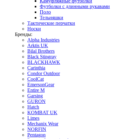
Камуфляжные футболки
Футболки с длинными рукавами
Поло
Тельняшки
Тактические перчатки
Носки
Бренды:
Alpha Industries
Arktis UK
Bilal Brothers
Black Stingray
BLACKHAWK
Carinthia
Condor Outdoor
CoolCat
EmersonGear
Entire M
Garsing
GURON
Hatch
KOMBAT UK
Limes
Mechanix Wear
NORFIN
Pentagon