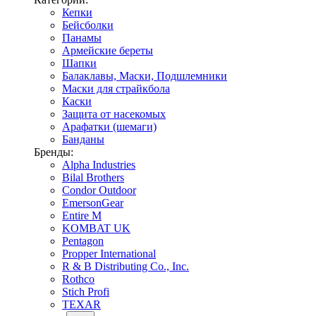
Кепки
Бейсболки
Панамы
Армейские береты
Шапки
Балаклавы, Маски, Подшлемники
Маски для страйкбола
Каски
Защита от насекомых
Арафатки (шемаги)
Банданы
Бренды:
Alpha Industries
Bilal Brothers
Condor Outdoor
EmersonGear
Entire M
KOMBAT UK
Pentagon
Propper International
R & B Distributing Co., Inc.
Rothco
Stich Profi
TEXAR