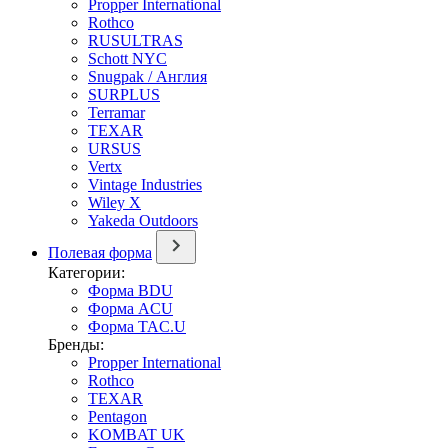
Propper International
Rothco
RUSULTRAS
Schott NYC
Snugpak / Англия
SURPLUS
Terramar
TEXAR
URSUS
Vertx
Vintage Industries
Wiley X
Yakeda Outdoors
Полевая форма
Категории:
Форма BDU
Форма ACU
Форма TAC.U
Бренды:
Propper International
Rothco
TEXAR
Pentagon
KOMBAT UK