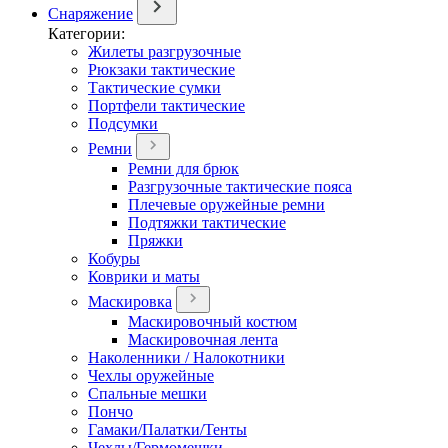
Снаряжение
Категории:
Жилеты разгрузочные
Рюкзаки тактические
Тактические сумки
Портфели тактические
Подсумки
Ремни
Ремни для брюк
Разгрузочные тактические пояса
Плечевые оружейные ремни
Подтяжки тактические
Пряжки
Кобуры
Коврики и маты
Маскировка
Маскировочный костюм
Маскировочная лента
Наколенники / Налокотники
Чехлы оружейные
Спальные мешки
Пончо
Гамаки/Палатки/Тенты
Чехлы/Гермомешки