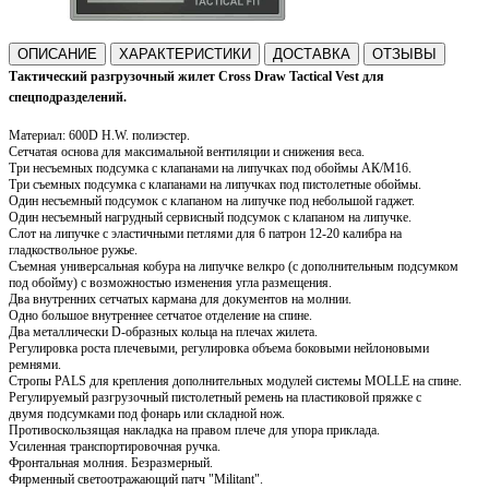
ОПИСАНИЕ
ХАРАКТЕРИСТИКИ
ДОСТАВКА
ОТЗЫВЫ
Тактический разгрузочный жилет Cross Draw Tactical Vest для
спецподразделений.
Материал: 600D H.W. полиэстер.
Сетчатая основа для максимальной вентиляции и снижения веса.
Три несъемных
подсумка с клапанами на липучках под обоймы АК/М16.
Три съемных
подсумка с клапанами на липучках под пистолетные обоймы.
Один
несъемный п
одсумок с клапаном на липучке под небольшой гаджет.
Один несъемный нагрудный сервисный п
одсумок с клапаном на липучке.
Слот на липучке с эластичными петлями для 6 патрон 12-20 калибра на
гладкоствольное ружье.
Съемная универсальная кобура на липучке велкро (с дополнительным подсумком
под обойму) с возможностью изменения угла размещения.
Два внутренних сетчатых кармана для документов на молнии.
Одно большое внутреннее сетчатое отделение на спине.
Два металлически D-образных кольца на плечах жилета.
Регулировка роста плечевыми, регулировка объема боковыми нейлоновыми
ремнями.
Стропы PALS для крепления дополнительных модулей системы MOLLE на спине.
Регулируемый разгрузочный пистолетный ремень на пластиковой пряжке с
двумя подсумками под фонарь или складной нож.
Противоскользящая накладка на правом плече для упора приклада.
Усиленная т
ранспортировочная ручка.
Фронтальная молния. Безразмерный.
Фирменный светоотражающий патч "Militant".