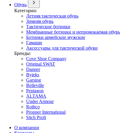
Обувь
Категории:
Летняя тактическая обувь
Зимняя обувь
Тактические ботинки
Мембранные ботинки и непромокаемая обувь
Ботинки армейские мужские
Гамаши
Аксессуары для тактической обуви
Бренды:
Cove Shoe Company
Original SWAT
Danner
Byteks
Garsing
Belleville
Pentagon
ALTAMA
Under Armour
Rothco
Propper International
Stich Profi
О компании
Контакты