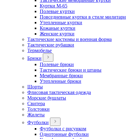
Тактические мембранные куртки
Куртки М-65
Полевые куртки
Повседневные куртки в стиле милитари
Утепленные куртки
Кожаные куртки
Женские куртки
Тактические костюмы и военная форма
Тактические рубашки
Термобелье
Брюки
Полевые брюки
Тактические брюки и штаны
Мембранные брюки
Утепленные брюки
Шорты
Флисовая тактическая одежда
Морские бушлаты
Свитера
Толстовки
Жилеты
Футболки
Футболки с рисунком
Однотонные футболки