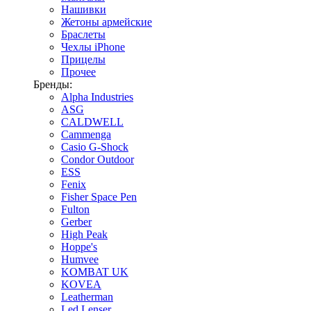
Нашивки
Жетоны армейские
Браслеты
Чехлы iPhone
Прицелы
Прочее
Бренды:
Alpha Industries
ASG
CALDWELL
Cammenga
Casio G-Shock
Condor Outdoor
ESS
Fenix
Fisher Space Pen
Fulton
Gerber
High Peak
Hoppe's
Humvee
KOMBAT UK
KOVEA
Leatherman
Led Lenser