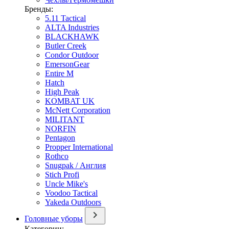
Бренды:
5.11 Tactical
ALTA Industries
BLACKHAWK
Butler Creek
Condor Outdoor
EmersonGear
Entire M
Hatch
High Peak
KOMBAT UK
McNett Corporation
MILITANT
NORFIN
Pentagon
Propper International
Rothco
Snugpak / Англия
Stich Profi
Uncle Mike's
Voodoo Tactical
Yakeda Outdoors
Головные уборы
Категории: