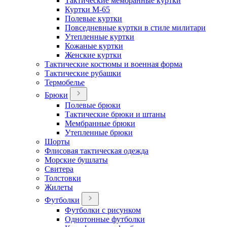
Тактические мембранные куртки
Куртки М-65
Полевые куртки
Повседневные куртки в стиле милитари
Утепленные куртки
Кожаные куртки
Женские куртки
Тактические костюмы и военная форма
Тактические рубашки
Термобелье
Брюки
Полевые брюки
Тактические брюки и штаны
Мембранные брюки
Утепленные брюки
Шорты
Флисовая тактическая одежда
Морские бушлаты
Свитера
Толстовки
Жилеты
Футболки
Футболки с рисунком
Однотонные футболки