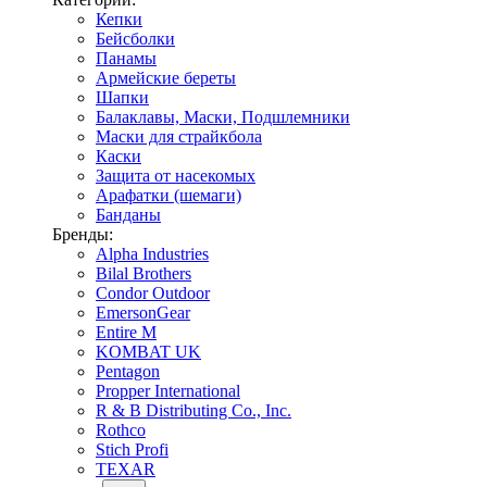
Кепки
Бейсболки
Панамы
Армейские береты
Шапки
Балаклавы, Маски, Подшлемники
Маски для страйкбола
Каски
Защита от насекомых
Арафатки (шемаги)
Банданы
Бренды:
Alpha Industries
Bilal Brothers
Condor Outdoor
EmersonGear
Entire M
KOMBAT UK
Pentagon
Propper International
R & B Distributing Co., Inc.
Rothco
Stich Profi
TEXAR