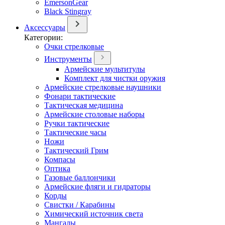
EmersonGear
Black Stingray
Аксессуары
Категории:
Очки стрелковые
Инструменты
Армейские мультитулы
Комплект для чистки оружия
Армейские стрелковые наушники
Фонари тактические
Тактическая медицина
Армейские столовые наборы
Ручки тактические
Тактические часы
Ножи
Тактический Грим
Компасы
Оптика
Газовые баллончики
Армейские фляги и гидраторы
Корды
Свистки / Карабины
Химический источник света
Мангалы