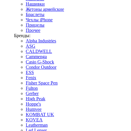
Нашивки
Жетоны армейские
Браслеты
Чехлы iPhone
Прицелы
Прочее
Бренды:
Alpha Industries
ASG
CALDWELL
Cammenga
Casio G-Shock
Condor Outdoor
ESS
Fenix
Fisher Space Pen
Fulton
Gerber
High Peak
Hoppe's
Humvee
KOMBAT UK
KOVEA
Leatherman
Led Lenser