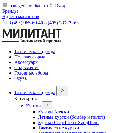
manager@militant.ru
Вход
Бренды
Адреса магазинов
8 (495) 965-60-40
8 (495) 789-79-63
Тактическая одежда
Полевая форма
Аксессуары
Снаряжение
Головные уборы
Обувь
Тактическая одежда
Категории:
Куртки
Куртки Аляски
Лётные куртки (бомбер и пилот)
Куртки СофтШелл/ХардШелл
Тактические куртки