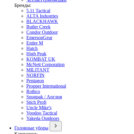
Бренды:
5.11 Tactical
ALTA Industries
BLACKHAWK
Butler Creek
Condor Outdoor
EmersonGear
Entire M
Hatch
High Peak
KOMBAT UK
McNett Corporation
MILITANT
NORFIN
Pentagon
Propper International
Rothco
Snugpak / Англия
Stich Profi
Uncle Mike's
Voodoo Tactical
Yakeda Outdoors
Головные уборы
Категории: