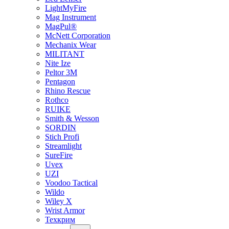
LightMyFire
Mag Instrument
MagPul®
McNett Corporation
Mechanix Wear
MILITANT
Nite Ize
Peltor 3M
Pentagon
Rhino Rescue
Rothco
RUIKE
Smith & Wesson
SORDIN
Stich Profi
Streamlight
SureFire
Uvex
UZI
Voodoo Tactical
Wildo
Wiley X
Wrist Armor
Техкрим