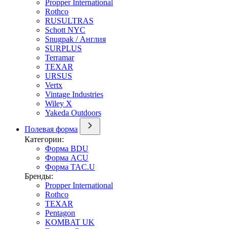
Propper International
Rothco
RUSULTRAS
Schott NYC
Snugpak / Англия
SURPLUS
Terramar
TEXAR
URSUS
Vertx
Vintage Industries
Wiley X
Yakeda Outdoors
Полевая форма
Категории:
Форма BDU
Форма ACU
Форма TAC.U
Бренды:
Propper International
Rothco
TEXAR
Pentagon
KOMBAT UK