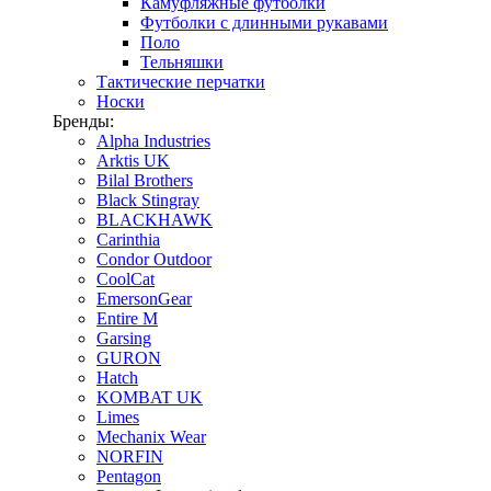
Камуфляжные футболки
Футболки с длинными рукавами
Поло
Тельняшки
Тактические перчатки
Носки
Бренды:
Alpha Industries
Arktis UK
Bilal Brothers
Black Stingray
BLACKHAWK
Carinthia
Condor Outdoor
CoolCat
EmersonGear
Entire M
Garsing
GURON
Hatch
KOMBAT UK
Limes
Mechanix Wear
NORFIN
Pentagon