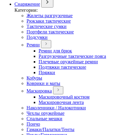
Снаряжение
Категории:
Жилеты разгрузочные
Рюкзаки тактические
Тактические сумки
Портфели тактические
Подсумки
Ремни
Ремни для брюк
Разгрузочные тактические пояса
Плечевые оружейные ремни
Подтяжки тактические
Пряжки
Кобуры
Коврики и маты
Маскировка
Маскировочный костюм
Маскировочная лента
Наколенники / Налокотники
Чехлы оружейные
Спальные мешки
Пончо
Гамаки/Палатки/Тенты
Чехлы/Гермомешки