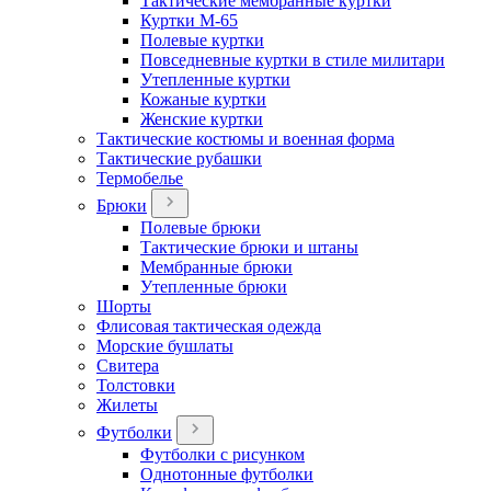
Тактические мембранные куртки
Куртки М-65
Полевые куртки
Повседневные куртки в стиле милитари
Утепленные куртки
Кожаные куртки
Женские куртки
Тактические костюмы и военная форма
Тактические рубашки
Термобелье
Брюки
Полевые брюки
Тактические брюки и штаны
Мембранные брюки
Утепленные брюки
Шорты
Флисовая тактическая одежда
Морские бушлаты
Свитера
Толстовки
Жилеты
Футболки
Футболки с рисунком
Однотонные футболки