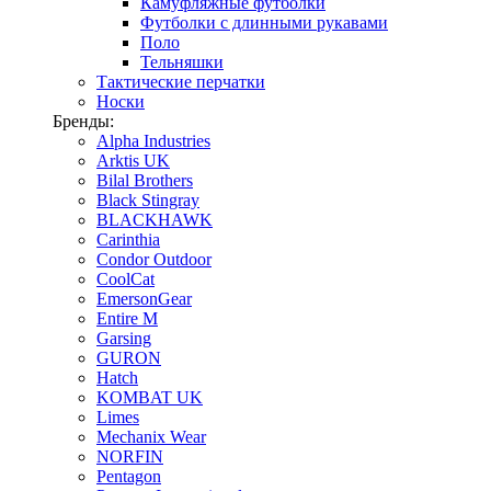
Камуфляжные футболки
Футболки с длинными рукавами
Поло
Тельняшки
Тактические перчатки
Носки
Бренды:
Alpha Industries
Arktis UK
Bilal Brothers
Black Stingray
BLACKHAWK
Carinthia
Condor Outdoor
CoolCat
EmersonGear
Entire M
Garsing
GURON
Hatch
KOMBAT UK
Limes
Mechanix Wear
NORFIN
Pentagon