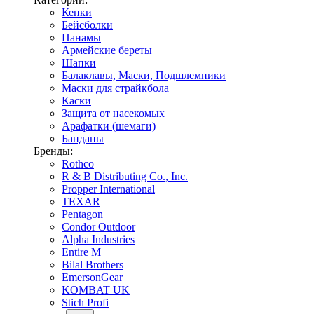
Кепки
Бейсболки
Панамы
Армейские береты
Шапки
Балаклавы, Маски, Подшлемники
Маски для страйкбола
Каски
Защита от насекомых
Арафатки (шемаги)
Банданы
Бренды:
Rothco
R & B Distributing Co., Inc.
Propper International
TEXAR
Pentagon
Condor Outdoor
Alpha Industries
Entire M
Bilal Brothers
EmersonGear
KOMBAT UK
Stich Profi