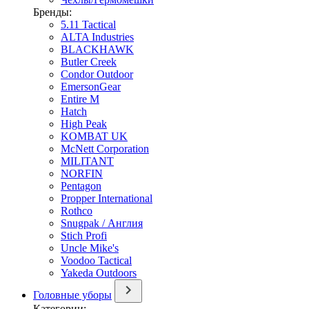
Бренды:
5.11 Tactical
ALTA Industries
BLACKHAWK
Butler Creek
Condor Outdoor
EmersonGear
Entire M
Hatch
High Peak
KOMBAT UK
McNett Corporation
MILITANT
NORFIN
Pentagon
Propper International
Rothco
Snugpak / Англия
Stich Profi
Uncle Mike's
Voodoo Tactical
Yakeda Outdoors
Головные уборы
Категории: