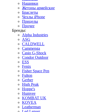
Нашивки
Жетоны армейские
Браслеты
Чехлы iPhone
Прицелы
Прочее
Бренды:
Alpha Industries
ASG
CALDWELL
Cammenga
Casio G-Shock
Condor Outdoor
ESS
Fenix
Fisher Space Pen
Fulton
Gerber
High Peak
Hoppe's
Humvee
KOMBAT UK
KOVEA
Leatherman
Led Lenser