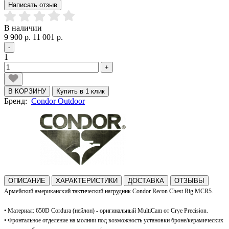
Написать отзыв
В наличии
9 900 р.
11 001 р.
-
1
+
В КОРЗИНУ
Купить в 1 клик
Бренд:
Condor Outdoor
ОПИСАНИЕ
ХАРАКТЕРИСТИКИ
ДОСТАВКА
ОТЗЫВЫ
Армейский американский тактический нагрудник Condor Recon Chest Rig MCR5.
•
Материал: 650D Cordura (нейлон) - оригинальный MultiCam
от Crye Precision.
•
Фронтальное отделение на молнии под возможность установки броне/керамических