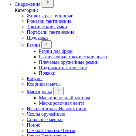
Снаряжение
Категории:
Жилеты разгрузочные
Рюкзаки тактические
Тактические сумки
Портфели тактические
Подсумки
Ремни
Ремни для брюк
Разгрузочные тактические пояса
Плечевые оружейные ремни
Подтяжки тактические
Пряжки
Кобуры
Коврики и маты
Маскировка
Маскировочный костюм
Маскировочная лента
Наколенники / Налокотники
Чехлы оружейные
Спальные мешки
Пончо
Гамаки/Палатки/Тенты
Чехлы/Гермомешки