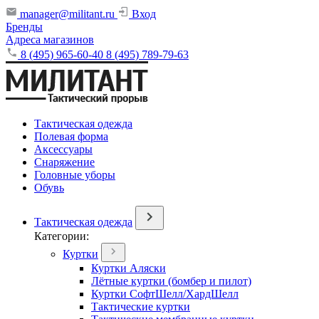
manager@militant.ru
Вход
Бренды
Адреса магазинов
8 (495) 965-60-40
8 (495) 789-79-63
Тактическая одежда
Полевая форма
Аксессуары
Снаряжение
Головные уборы
Обувь
Тактическая одежда
Категории:
Куртки
Куртки Аляски
Лётные куртки (бомбер и пилот)
Куртки СофтШелл/ХардШелл
Тактические куртки