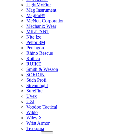
LightMyFire
Mag Instrument
MagPul®
McNett Corporation
Mechanix Wear
MILITANT
Nite Ize
Peltor 3M
Pentagon
Rhino Rescue
Rothco
RUIKE
Smith & Wesson
SORDIN
Stich Profi
Streamlight
SureFire
Uvex
UZI
Voodoo Tactical
Wildo
Wiley X
Wrist Armor
Техкрим