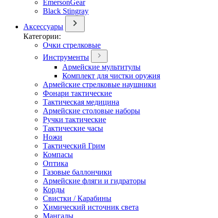
EmersonGear
Black Stingray
Аксессуары
Категории:
Очки стрелковые
Инструменты
Армейские мультитулы
Комплект для чистки оружия
Армейские стрелковые наушники
Фонари тактические
Тактическая медицина
Армейские столовые наборы
Ручки тактические
Тактические часы
Ножи
Тактический Грим
Компасы
Оптика
Газовые баллончики
Армейские фляги и гидраторы
Корды
Свистки / Карабины
Химический источник света
Мангалы