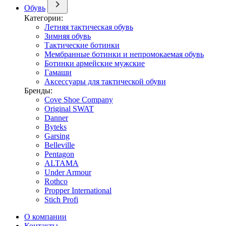
Обувь
Категории:
Летняя тактическая обувь
Зимняя обувь
Тактические ботинки
Мембранные ботинки и непромокаемая обувь
Ботинки армейские мужские
Гамаши
Аксессуары для тактической обуви
Бренды:
Cove Shoe Company
Original SWAT
Danner
Byteks
Garsing
Belleville
Pentagon
ALTAMA
Under Armour
Rothco
Propper International
Stich Profi
О компании
Контакты