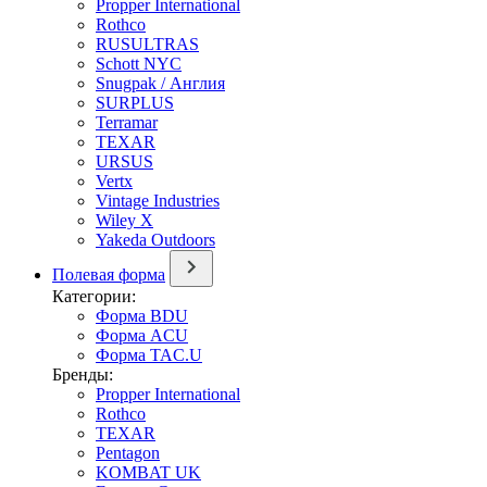
Propper International
Rothco
RUSULTRAS
Schott NYC
Snugpak / Англия
SURPLUS
Terramar
TEXAR
URSUS
Vertx
Vintage Industries
Wiley X
Yakeda Outdoors
Полевая форма
Категории:
Форма BDU
Форма ACU
Форма TAC.U
Бренды:
Propper International
Rothco
TEXAR
Pentagon
KOMBAT UK