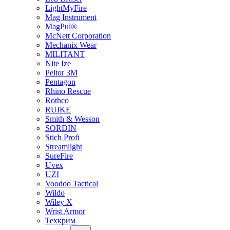
LightMyFire
Mag Instrument
MagPul®
McNett Corporation
Mechanix Wear
MILITANT
Nite Ize
Peltor 3M
Pentagon
Rhino Rescue
Rothco
RUIKE
Smith & Wesson
SORDIN
Stich Profi
Streamlight
SureFire
Uvex
UZI
Voodoo Tactical
Wildo
Wiley X
Wrist Armor
Техкрим