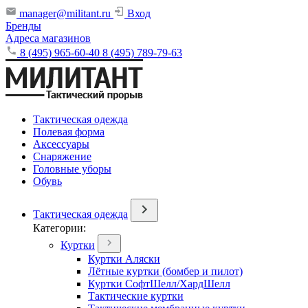
manager@militant.ru
Вход
Бренды
Адреса магазинов
8 (495) 965-60-40
8 (495) 789-79-63
Тактическая одежда
Полевая форма
Аксессуары
Снаряжение
Головные уборы
Обувь
Тактическая одежда
Категории:
Куртки
Куртки Аляски
Лётные куртки (бомбер и пилот)
Куртки СофтШелл/ХардШелл
Тактические куртки