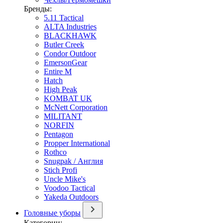
Бренды:
5.11 Tactical
ALTA Industries
BLACKHAWK
Butler Creek
Condor Outdoor
EmersonGear
Entire M
Hatch
High Peak
KOMBAT UK
McNett Corporation
MILITANT
NORFIN
Pentagon
Propper International
Rothco
Snugpak / Англия
Stich Profi
Uncle Mike's
Voodoo Tactical
Yakeda Outdoors
Головные уборы
Категории: