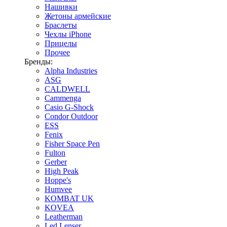
Нашивки
Жетоны армейские
Браслеты
Чехлы iPhone
Прицелы
Прочее
Бренды:
Alpha Industries
ASG
CALDWELL
Cammenga
Casio G-Shock
Condor Outdoor
ESS
Fenix
Fisher Space Pen
Fulton
Gerber
High Peak
Hoppe's
Humvee
KOMBAT UK
KOVEA
Leatherman
Led Lenser