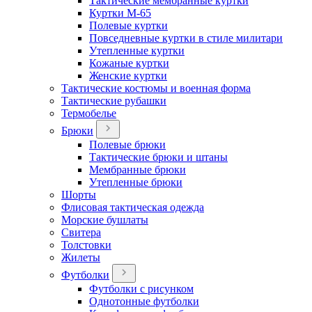
Тактические мембранные куртки
Куртки М-65
Полевые куртки
Повседневные куртки в стиле милитари
Утепленные куртки
Кожаные куртки
Женские куртки
Тактические костюмы и военная форма
Тактические рубашки
Термобелье
Брюки
Полевые брюки
Тактические брюки и штаны
Мембранные брюки
Утепленные брюки
Шорты
Флисовая тактическая одежда
Морские бушлаты
Свитера
Толстовки
Жилеты
Футболки
Футболки с рисунком
Однотонные футболки