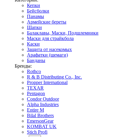
Кепки
Бейсболки
Панамы
Армейские береты
Шапки
Балаклавы, Маски, Подшлемники
Маски для страйкбола
Каски
Защита от насекомых
Арафатки (шемаги)
Банданы
Бренды:
Rothco
R & B Distributing Co., Inc.
Propper International
TEXAR
Pentagon
Condor Outdoor
Alpha Industries
Entire M
Bilal Brothers
EmersonGear
KOMBAT UK
Stich Profi