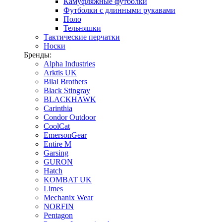
Камуфляжные футболки
Футболки с длинными рукавами
Поло
Тельняшки
Тактические перчатки
Носки
Бренды:
Alpha Industries
Arktis UK
Bilal Brothers
Black Stingray
BLACKHAWK
Carinthia
Condor Outdoor
CoolCat
EmersonGear
Entire M
Garsing
GURON
Hatch
KOMBAT UK
Limes
Mechanix Wear
NORFIN
Pentagon