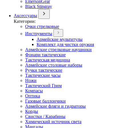
EmersonGear
Black Stingray
Аксессуары
Категории:
Очки стрелковые
Инструменты
Армейские мультитулы
Комплект для чистки оружия
Армейские стрелковые наушники
Фонари тактические
Тактическая медицина
Армейские столовые наборы
Ручки тактические
Тактические часы
Ножи
Тактический Грим
Компасы
Оптика
Газовые баллончики
Армейские фляги и гидраторы
Корды
Свистки / Карабины
Химический источник света
Мангалы