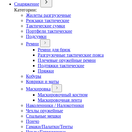
Снаряжение
Категории:
Жилеты разгрузочные
Рюкзаки тактические
Тактические сумки
Портфели тактические
Подсумки
Ремни
Ремни для брюк
Разгрузочные тактические пояса
Плечевые оружейные ремни
Подтяжки тактические
Пряжки
Кобуры
Коврики и маты
Маскировка
Маскировочный костюм
Маскировочная лента
Наколенники / Налокотники
Чехлы оружейные
Спальные мешки
Пончо
Гамаки/Палатки/Тенты
Чехлы/Гермомешки