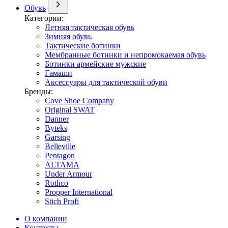
Обувь
Категории:
Летняя тактическая обувь
Зимняя обувь
Тактические ботинки
Мембранные ботинки и непромокаемая обувь
Ботинки армейские мужские
Гамаши
Аксессуары для тактической обуви
Бренды:
Cove Shoe Company
Original SWAT
Danner
Byteks
Garsing
Belleville
Pentagon
ALTAMA
Under Armour
Rothco
Propper International
Stich Profi
О компании
Контакты