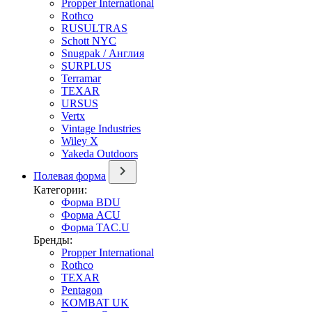
Propper International
Rothco
RUSULTRAS
Schott NYC
Snugpak / Англия
SURPLUS
Terramar
TEXAR
URSUS
Vertx
Vintage Industries
Wiley X
Yakeda Outdoors
Полевая форма
Категории:
Форма BDU
Форма ACU
Форма TAC.U
Бренды:
Propper International
Rothco
TEXAR
Pentagon
KOMBAT UK