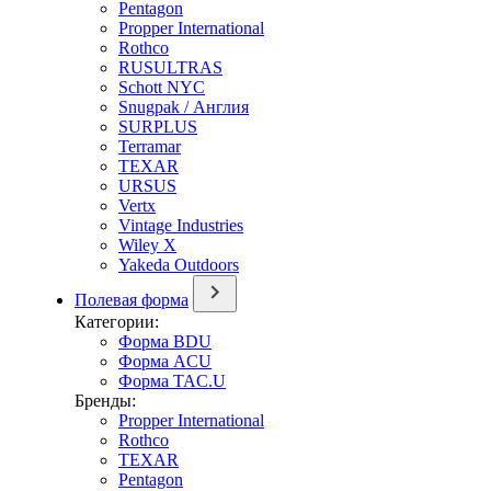
Pentagon
Propper International
Rothco
RUSULTRAS
Schott NYC
Snugpak / Англия
SURPLUS
Terramar
TEXAR
URSUS
Vertx
Vintage Industries
Wiley X
Yakeda Outdoors
Полевая форма
Категории:
Форма BDU
Форма ACU
Форма TAC.U
Бренды:
Propper International
Rothco
TEXAR
Pentagon