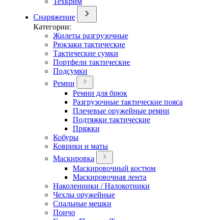
Техкрим
Снаряжение
Категории:
Жилеты разгрузочные
Рюкзаки тактические
Тактические сумки
Портфели тактические
Подсумки
Ремни
Ремни для брюк
Разгрузочные тактические пояса
Плечевые оружейные ремни
Подтяжки тактические
Пряжки
Кобуры
Коврики и маты
Маскировка
Маскировочный костюм
Маскировочная лента
Наколенники / Налокотники
Чехлы оружейные
Спальные мешки
Пончо