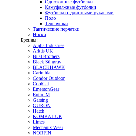
Однотонные футболки
Камуфляжные футболки
Футболки с длинными рукавами
Поло
Тельняшки
Тактические перчатки
Носки
Бренды:
Alpha Industries
Arktis UK
Bilal Brothers
Black Stingray
BLACKHAWK
Carinthia
Condor Outdoor
CoolCat
EmersonGear
Entire M
Garsing
GURON
Hatch
KOMBAT UK
Limes
Mechanix Wear
NORFIN