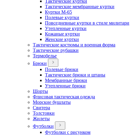
Тактические куртки
Тактические мембранные куртки
Куртки М-65
Полевые куртки
Повседневные куртки в стиле милитари
Утепленные куртки
Кожаные куртки
Женские куртки
Тактические костюмы и военная форма
Тактические рубашки
Термобелье
Брюки
Полевые брюки
Тактические брюки и штаны
Мембранные брюки
Утепленные брюки
Шорты
Флисовая тактическая одежда
Морские бушлаты
Свитера
Толстовки
Жилеты
Футболки
Футболки с рисунком