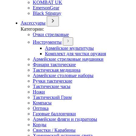
KOMBAT UK
EmersonGear
Black Stingray
Аксессуары
Категории:
Очки стрелковые
Инструменты
Армейские мультитулы
Комплект для чистки оружия
Армейские стрелковые наушники
Фонари тактические
Тактическая медицина
Армейские столовые наборы
Ручки тактические
Тактические часы
Ножи
Тактический Грим
Компасы
Оптика
Газовые баллончики
Армейские фляги и гидраторы
Корды
Свистки / Карабины
Химический источник света