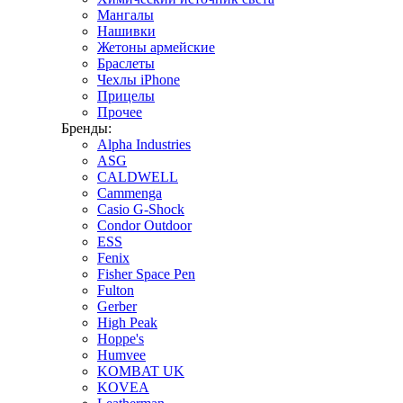
Мангалы
Нашивки
Жетоны армейские
Браслеты
Чехлы iPhone
Прицелы
Прочее
Бренды:
Alpha Industries
ASG
CALDWELL
Cammenga
Casio G-Shock
Condor Outdoor
ESS
Fenix
Fisher Space Pen
Fulton
Gerber
High Peak
Hoppe's
Humvee
KOMBAT UK
KOVEA