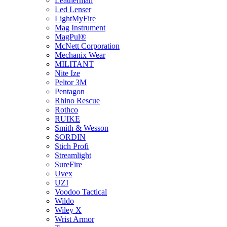
Leatherman
Led Lenser
LightMyFire
Mag Instrument
MagPul®
McNett Corporation
Mechanix Wear
MILITANT
Nite Ize
Peltor 3M
Pentagon
Rhino Rescue
Rothco
RUIKE
Smith & Wesson
SORDIN
Stich Profi
Streamlight
SureFire
Uvex
UZI
Voodoo Tactical
Wildo
Wiley X
Wrist Armor