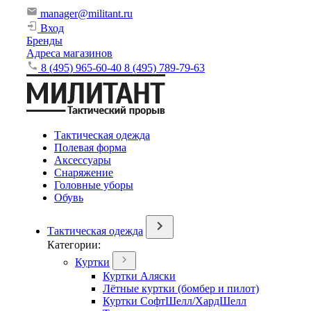
manager@militant.ru
Вход
Бренды
Адреса магазинов
8 (495) 965-60-40
8 (495) 789-79-63
Тактическая одежда
Полевая форма
Аксессуары
Снаряжение
Головные уборы
Обувь
Тактическая одежда
Категории:
Куртки
Куртки Аляски
Лётные куртки (бомбер и пилот)
Куртки СофтШелл/ХардШелл