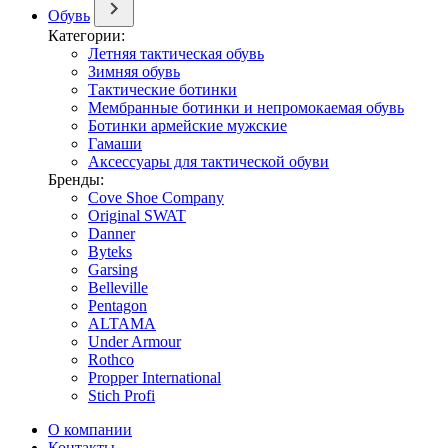
Обувь
Категории:
Летняя тактическая обувь
Зимняя обувь
Тактические ботинки
Мембранные ботинки и непромокаемая обувь
Ботинки армейские мужские
Гамаши
Аксессуары для тактической обуви
Бренды:
Cove Shoe Company
Original SWAT
Danner
Byteks
Garsing
Belleville
Pentagon
ALTAMA
Under Armour
Rothco
Propper International
Stich Profi
О компании
Контакты