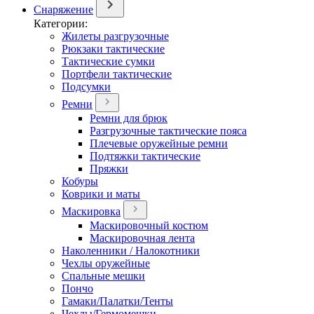
Снаряжение
Категории:
Жилеты разгрузочные
Рюкзаки тактические
Тактические сумки
Портфели тактические
Подсумки
Ремни
Ремни для брюк
Разгрузочные тактические пояса
Плечевые оружейные ремни
Подтяжки тактические
Пряжки
Кобуры
Коврики и маты
Маскировка
Маскировочный костюм
Маскировочная лента
Наколенники / Налокотники
Чехлы оружейные
Спальные мешки
Пончо
Гамаки/Палатки/Тенты
Чехлы/Гермомешки