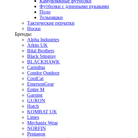
Камуфляжные футболки
Футболки с длинными рукавами
Поло
Тельняшки
Тактические перчатки
Носки
Бренды:
Alpha Industries
Arktis UK
Bilal Brothers
Black Stingray
BLACKHAWK
Carinthia
Condor Outdoor
CoolCat
EmersonGear
Entire M
Garsing
GURON
Hatch
KOMBAT UK
Limes
Mechanix Wear
NORFIN
Pentagon