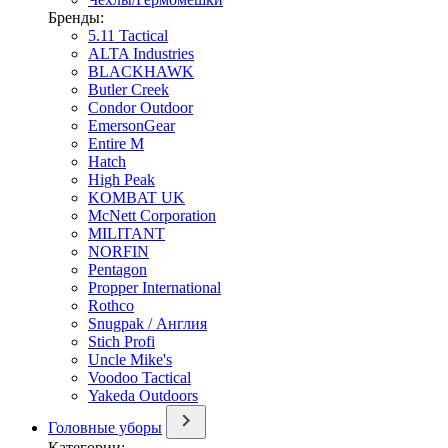
Бренды:
5.11 Tactical
ALTA Industries
BLACKHAWK
Butler Creek
Condor Outdoor
EmersonGear
Entire M
Hatch
High Peak
KOMBAT UK
McNett Corporation
MILITANT
NORFIN
Pentagon
Propper International
Rothco
Snugpak / Англия
Stich Profi
Uncle Mike's
Voodoo Tactical
Yakeda Outdoors
Головные уборы
Категории: