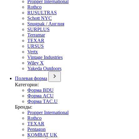
Propper International
Rothco
RUSULTRAS
Schott NYC
Snugpak / Англия
SURPLUS
Terramar
TEXAR
URSUS
Vertx
Vintage Industries
Wiley X
Yakeda Outdoors
Полевая форма
Категории:
Форма BDU
Форма ACU
Форма TAC.U
Бренды:
Propper International
Rothco
TEXAR
Pentagon
KOMBAT UK