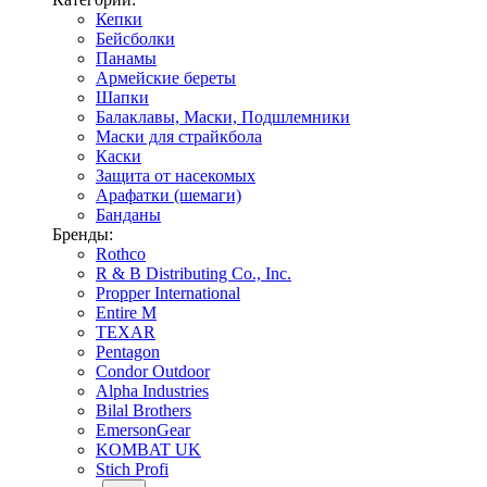
Кепки
Бейсболки
Панамы
Армейские береты
Шапки
Балаклавы, Маски, Подшлемники
Маски для страйкбола
Каски
Защита от насекомых
Арафатки (шемаги)
Банданы
Бренды:
Rothco
R & B Distributing Co., Inc.
Propper International
Entire M
TEXAR
Pentagon
Condor Outdoor
Alpha Industries
Bilal Brothers
EmersonGear
KOMBAT UK
Stich Profi