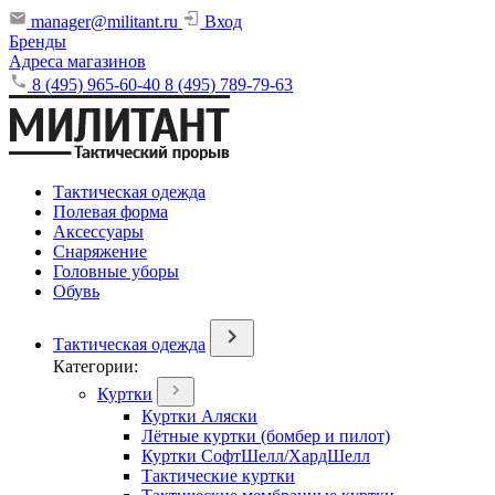
manager@militant.ru
Вход
Бренды
Адреса магазинов
8 (495) 965-60-40
8 (495) 789-79-63
Тактическая одежда
Полевая форма
Аксессуары
Снаряжение
Головные уборы
Обувь
Тактическая одежда
Категории:
Куртки
Куртки Аляски
Лётные куртки (бомбер и пилот)
Куртки СофтШелл/ХардШелл
Тактические куртки