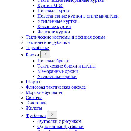
Тактические мембранные куртки
Куртки М-65
Полевые куртки
Повседневные куртки в стиле милитари
Утепленные куртки
Кожаные куртки
Женские куртки
Тактические костюмы и военная форма
Тактические рубашки
Термобелье
Брюки
Полевые брюки
Тактические брюки и штаны
Мембранные брюки
Утепленные брюки
Шорты
Флисовая тактическая одежда
Морские бушлаты
Свитера
Толстовки
Жилеты
Футболки
Футболки с рисунком
Однотонные футболки