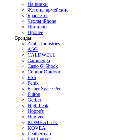
Нашивки
Жетоны армейские
Браслеты
Чехлы iPhone
Прицелы
Прочее
Бренды:
Alpha Industries
ASG
CALDWELL
Cammenga
Casio G-Shock
Condor Outdoor
ESS
Fenix
Fisher Space Pen
Fulton
Gerber
High Peak
Hoppe's
Humvee
KOMBAT UK
KOVEA
Leatherman
Led Lenser