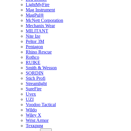
LightMyFire
Mag Instrument
MagPul®
McNett Corporation
Mechanix Wear
MILITANT
Nite Ize
Peltor 3M
Pentagon
Rhino Rescue
Rothco
RUIKE
Smith & Wesson
SORDIN
Stich Profi
Streamlight
SureFire
Uvex
UZI
Voodoo Tactical
Wildo
Wiley X
Wrist Armor
Техкрим