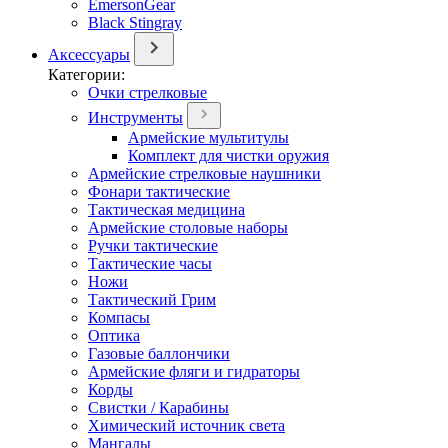
EmersonGear
Black Stingray
Аксессуары
Категории:
Очки стрелковые
Инструменты
Армейские мультитулы
Комплект для чистки оружия
Армейские стрелковые наушники
Фонари тактические
Тактическая медицина
Армейские столовые наборы
Ручки тактические
Тактические часы
Ножи
Тактический Грим
Компасы
Оптика
Газовые баллончики
Армейские фляги и гидраторы
Корды
Свистки / Карабины
Химический источник света
Мангалы