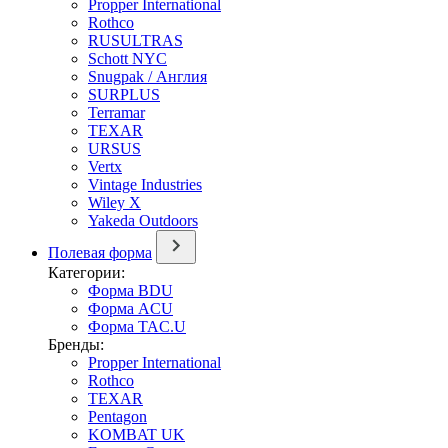
Propper International
Rothco
RUSULTRAS
Schott NYC
Snugpak / Англия
SURPLUS
Terramar
TEXAR
URSUS
Vertx
Vintage Industries
Wiley X
Yakeda Outdoors
Полевая форма
Категории:
Форма BDU
Форма ACU
Форма TAC.U
Бренды:
Propper International
Rothco
TEXAR
Pentagon
KOMBAT UK