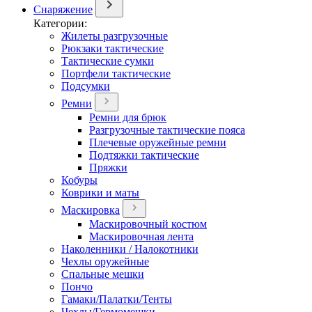
Снаряжение
Категории:
Жилеты разгрузочные
Рюкзаки тактические
Тактические сумки
Портфели тактические
Подсумки
Ремни
Ремни для брюк
Разгрузочные тактические пояса
Плечевые оружейные ремни
Подтяжки тактические
Пряжки
Кобуры
Коврики и маты
Маскировка
Маскировочный костюм
Маскировочная лента
Наколенники / Налокотники
Чехлы оружейные
Спальные мешки
Пончо
Гамаки/Палатки/Тенты
Чехлы/Гермомешки