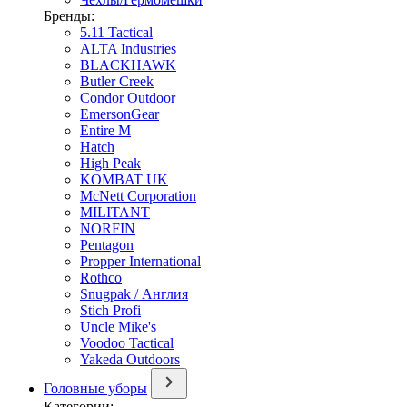
Бренды:
5.11 Tactical
ALTA Industries
BLACKHAWK
Butler Creek
Condor Outdoor
EmersonGear
Entire M
Hatch
High Peak
KOMBAT UK
McNett Corporation
MILITANT
NORFIN
Pentagon
Propper International
Rothco
Snugpak / Англия
Stich Profi
Uncle Mike's
Voodoo Tactical
Yakeda Outdoors
Головные уборы
Категории: