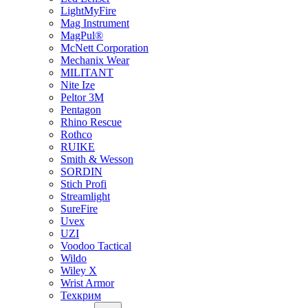
LightMyFire
Mag Instrument
MagPul®
McNett Corporation
Mechanix Wear
MILITANT
Nite Ize
Peltor 3M
Pentagon
Rhino Rescue
Rothco
RUIKE
Smith & Wesson
SORDIN
Stich Profi
Streamlight
SureFire
Uvex
UZI
Voodoo Tactical
Wildo
Wiley X
Wrist Armor
Техкрим