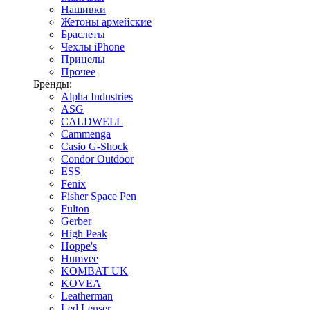
Нашивки
Жетоны армейские
Браслеты
Чехлы iPhone
Прицелы
Прочее
Бренды:
Alpha Industries
ASG
CALDWELL
Cammenga
Casio G-Shock
Condor Outdoor
ESS
Fenix
Fisher Space Pen
Fulton
Gerber
High Peak
Hoppe's
Humvee
KOMBAT UK
KOVEA
Leatherman
Led Lenser