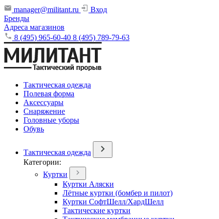
manager@militant.ru
Вход
Бренды
Адреса магазинов
8 (495) 965-60-40
8 (495) 789-79-63
Тактическая одежда
Полевая форма
Аксессуары
Снаряжение
Головные уборы
Обувь
Тактическая одежда
Категории:
Куртки
Куртки Аляски
Лётные куртки (бомбер и пилот)
Куртки СофтШелл/ХардШелл
Тактические куртки