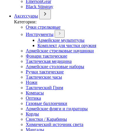
EmersonGear
Black Stingray
Аксессуары
Категории:
Очки стрелковые
Инструменты
Армейские мультитулы
Комплект для чистки оружия
Армейские стрелковые наушники
Фонари тактические
Тактическая медицина
Армейские столовые наборы
Ручки тактические
Тактические часы
Ножи
Тактический Грим
Компасы
Оптика
Газовые баллончики
Армейские фляги и гидраторы
Корды
Свистки / Карабины
Химический источник света
Мангалы