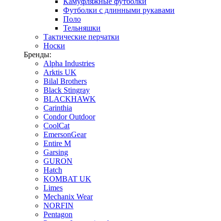
Камуфляжные футболки
Футболки с длинными рукавами
Поло
Тельняшки
Тактические перчатки
Носки
Бренды:
Alpha Industries
Arktis UK
Bilal Brothers
Black Stingray
BLACKHAWK
Carinthia
Condor Outdoor
CoolCat
EmersonGear
Entire M
Garsing
GURON
Hatch
KOMBAT UK
Limes
Mechanix Wear
NORFIN
Pentagon