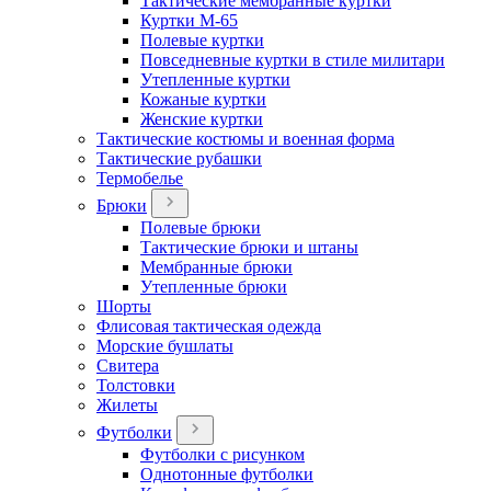
Тактические мембранные куртки
Куртки М-65
Полевые куртки
Повседневные куртки в стиле милитари
Утепленные куртки
Кожаные куртки
Женские куртки
Тактические костюмы и военная форма
Тактические рубашки
Термобелье
Брюки
Полевые брюки
Тактические брюки и штаны
Мембранные брюки
Утепленные брюки
Шорты
Флисовая тактическая одежда
Морские бушлаты
Свитера
Толстовки
Жилеты
Футболки
Футболки с рисунком
Однотонные футболки