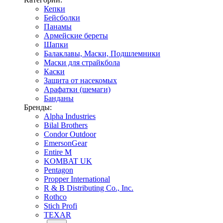
Кепки
Бейсболки
Панамы
Армейские береты
Шапки
Балаклавы, Маски, Подшлемники
Маски для страйкбола
Каски
Защита от насекомых
Арафатки (шемаги)
Банданы
Бренды:
Alpha Industries
Bilal Brothers
Condor Outdoor
EmersonGear
Entire M
KOMBAT UK
Pentagon
Propper International
R & B Distributing Co., Inc.
Rothco
Stich Profi
TEXAR