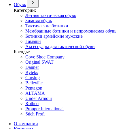
Обувь
Категории:
Летняя тактическая обувь
Зимняя обувь
Тактические ботинки
Мембранные ботинки и непромокаемая обувь
Ботинки армейские мужские
Гамаши
Аксессуары для тактической обуви
Бренды:
Cove Shoe Company
Original SWAT
Danner
Byteks
Garsing
Belleville
Pentagon
ALTAMA
Under Armour
Rothco
Propper International
Stich Profi
О компании
Контакты