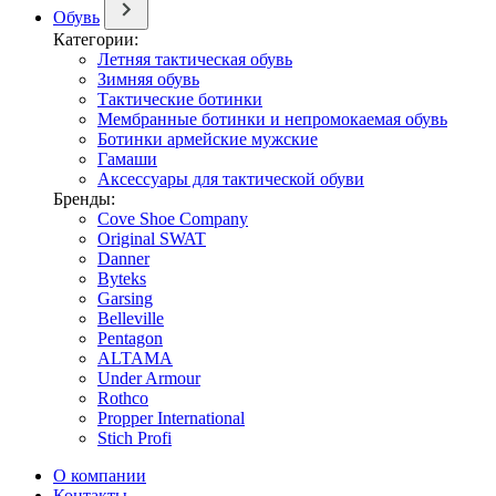
Обувь
Категории:
Летняя тактическая обувь
Зимняя обувь
Тактические ботинки
Мембранные ботинки и непромокаемая обувь
Ботинки армейские мужские
Гамаши
Аксессуары для тактической обуви
Бренды:
Cove Shoe Company
Original SWAT
Danner
Byteks
Garsing
Belleville
Pentagon
ALTAMA
Under Armour
Rothco
Propper International
Stich Profi
О компании
Контакты