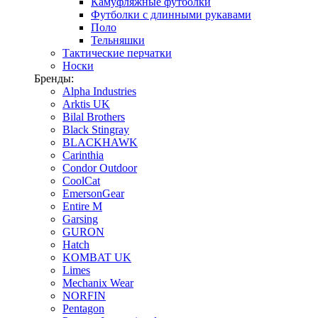
Камуфляжные футболки
Футболки с длинными рукавами
Поло
Тельняшки
Тактические перчатки
Носки
Бренды:
Alpha Industries
Arktis UK
Bilal Brothers
Black Stingray
BLACKHAWK
Carinthia
Condor Outdoor
CoolCat
EmersonGear
Entire M
Garsing
GURON
Hatch
KOMBAT UK
Limes
Mechanix Wear
NORFIN
Pentagon