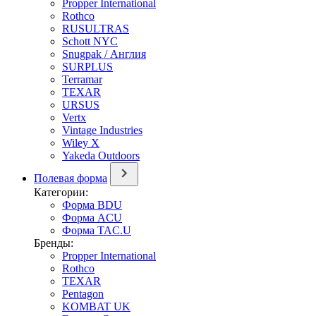
Propper International
Rothco
RUSULTRAS
Schott NYC
Snugpak / Англия
SURPLUS
Terramar
TEXAR
URSUS
Vertx
Vintage Industries
Wiley X
Yakeda Outdoors
Полевая форма
Категории:
Форма BDU
Форма ACU
Форма TAC.U
Бренды:
Propper International
Rothco
TEXAR
Pentagon
KOMBAT UK