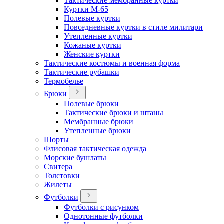
Тактические мембранные куртки
Куртки М-65
Полевые куртки
Повседневные куртки в стиле милитари
Утепленные куртки
Кожаные куртки
Женские куртки
Тактические костюмы и военная форма
Тактические рубашки
Термобелье
Брюки
Полевые брюки
Тактические брюки и штаны
Мембранные брюки
Утепленные брюки
Шорты
Флисовая тактическая одежда
Морские бушлаты
Свитера
Толстовки
Жилеты
Футболки
Футболки с рисунком
Однотонные футболки