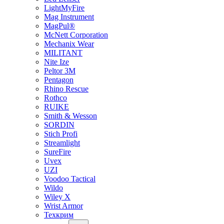
LightMyFire
Mag Instrument
MagPul®
McNett Corporation
Mechanix Wear
MILITANT
Nite Ize
Peltor 3M
Pentagon
Rhino Rescue
Rothco
RUIKE
Smith & Wesson
SORDIN
Stich Profi
Streamlight
SureFire
Uvex
UZI
Voodoo Tactical
Wildo
Wiley X
Wrist Armor
Техкрим