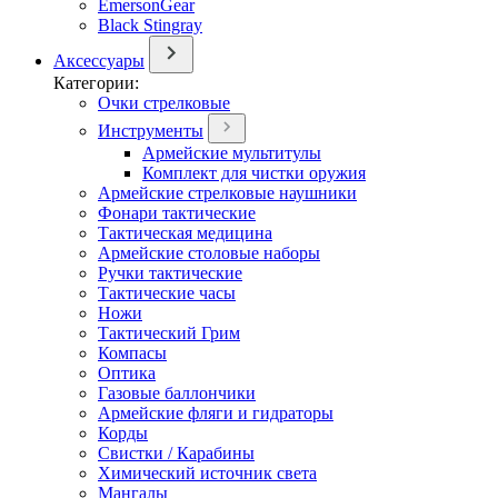
EmersonGear
Black Stingray
Аксессуары
Категории:
Очки стрелковые
Инструменты
Армейские мультитулы
Комплект для чистки оружия
Армейские стрелковые наушники
Фонари тактические
Тактическая медицина
Армейские столовые наборы
Ручки тактические
Тактические часы
Ножи
Тактический Грим
Компасы
Оптика
Газовые баллончики
Армейские фляги и гидраторы
Корды
Свистки / Карабины
Химический источник света
Мангалы