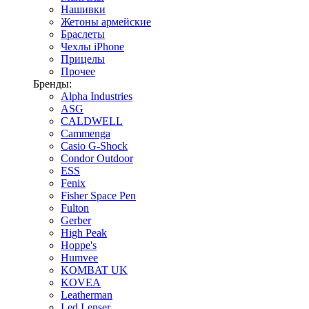
Нашивки
Жетоны армейские
Браслеты
Чехлы iPhone
Прицелы
Прочее
Бренды:
Alpha Industries
ASG
CALDWELL
Cammenga
Casio G-Shock
Condor Outdoor
ESS
Fenix
Fisher Space Pen
Fulton
Gerber
High Peak
Hoppe's
Humvee
KOMBAT UK
KOVEA
Leatherman
Led Lenser