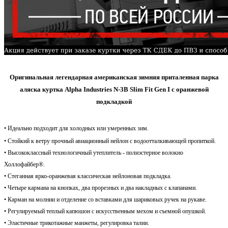
Оригинальная легендарная американская зимняя приталенная парка
аляска куртка Alpha Industries N-3B Slim Fit Gen I с оранжевой
подкладкой
.
• Идеально подходит для холодных или уме
ренных зим.
• Стойкий к ветру прочный авиационный нейлон с водоотталкивающей пропиткой.
• Высококлассный технологичный у
теплитель - полиэстерное волокно
Холлофайбер®.
• Стеганная ярко-оранжевая классическая нейлоновая подкладка.
• Четыре кармана на кнопках, два прорезных и два накладных с клапанами.
• Карман на молнии и отделение со вставками для шариковых ручек на рукаве.
• Регулируемый теплый капюшон с искусственным мехом и съемной опушкой.
• Эластичные т
рикотажные манжеты, регулировка талии.