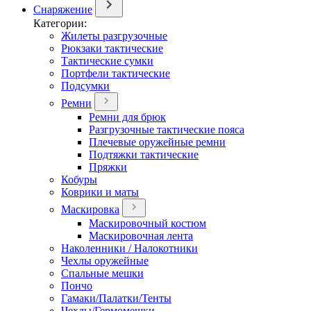
Снаряжение
Категории:
Жилеты разгрузочные
Рюкзаки тактические
Тактические сумки
Портфели тактические
Подсумки
Ремни
Ремни для брюк
Разгрузочные тактические пояса
Плечевые оружейные ремни
Подтяжки тактические
Пряжки
Кобуры
Коврики и маты
Маскировка
Маскировочный костюм
Маскировочная лента
Наколенники / Налокотники
Чехлы оружейные
Спальные мешки
Пончо
Гамаки/Палатки/Тенты
Чехлы/Гермомешки