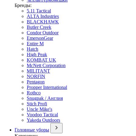
Бренды:
5.11 Tactical
ALTA Industries
BLACKHAWK
Butler Creek
Condor Outdoor
EmersonGear
Entire M
Hatch
High Peak
KOMBAT UK
McNett Corporation
MILITANT
NORFIN
Pentagon
Propper International
Rothco
Snugpak / Англия
Stich Profi
Uncle Mike's
Voodoo Tactical
Yakeda Outdoors
Головные уборы
Категории: