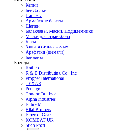
Кепки
Бейсболки
Панамы
Армейские береты
Шапки
Балаклавы, Маски, Подшлемники
Маски для страйкбола
Каски
Защита от насекомых
Арафатки (шемаги)
Банданы
Бренды:
Rothco
R & B Distributing Co., Inc.
Propper International
TEXAR
Pentagon
Condor Outdoor
Alpha Industries
Entire M
Bilal Brothers
EmersonGear
KOMBAT UK
Stich Profi