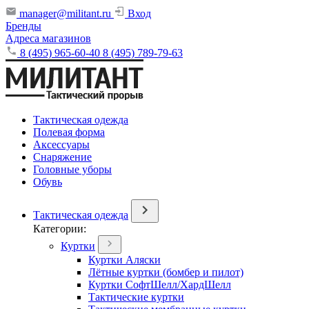
manager@militant.ru
Вход
Бренды
Адреса магазинов
8 (495) 965-60-40
8 (495) 789-79-63
Тактическая одежда
Полевая форма
Аксессуары
Снаряжение
Головные уборы
Обувь
Тактическая одежда
Категории:
Куртки
Куртки Аляски
Лётные куртки (бомбер и пилот)
Куртки СофтШелл/ХардШелл
Тактические куртки