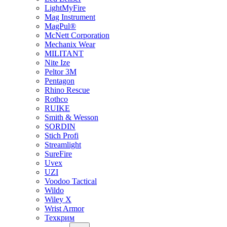
LightMyFire
Mag Instrument
MagPul®
McNett Corporation
Mechanix Wear
MILITANT
Nite Ize
Peltor 3M
Pentagon
Rhino Rescue
Rothco
RUIKE
Smith & Wesson
SORDIN
Stich Profi
Streamlight
SureFire
Uvex
UZI
Voodoo Tactical
Wildo
Wiley X
Wrist Armor
Техкрим