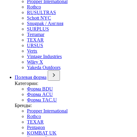
Propper International
Rothco
RUSULTRAS
Schott NYC
Snugpak / Англия
SURPLUS
Terramar
TEXAR
URSUS
Vertx
Vintage Industries
Wiley X
Yakeda Outdoors
Полевая форма
Категории:
Форма BDU
Форма ACU
Форма TAC.U
Бренды:
Propper International
Rothco
TEXAR
Pentagon
KOMBAT UK