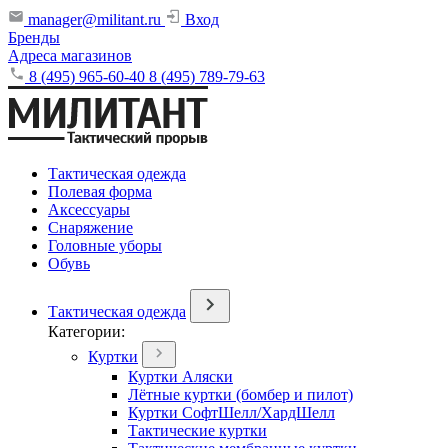
manager@militant.ru
Вход
Бренды
Адреса магазинов
8 (495) 965-60-40
8 (495) 789-79-63
Тактическая одежда
Полевая форма
Аксессуары
Снаряжение
Головные уборы
Обувь
Тактическая одежда
Категории:
Куртки
Куртки Аляски
Лётные куртки (бомбер и пилот)
Куртки СофтШелл/ХардШелл
Тактические куртки