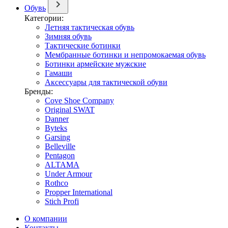
Обувь
Категории:
Летняя тактическая обувь
Зимняя обувь
Тактические ботинки
Мембранные ботинки и непромокаемая обувь
Ботинки армейские мужские
Гамаши
Аксессуары для тактической обуви
Бренды:
Cove Shoe Company
Original SWAT
Danner
Byteks
Garsing
Belleville
Pentagon
ALTAMA
Under Armour
Rothco
Propper International
Stich Profi
О компании
Контакты