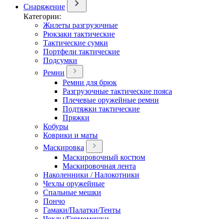
Снаряжение
Категории:
Жилеты разгрузочные
Рюкзаки тактические
Тактические сумки
Портфели тактические
Подсумки
Ремни
Ремни для брюк
Разгрузочные тактические пояса
Плечевые оружейные ремни
Подтяжки тактические
Пряжки
Кобуры
Коврики и маты
Маскировка
Маскировочный костюм
Маскировочная лента
Наколенники / Налокотники
Чехлы оружейные
Спальные мешки
Пончо
Гамаки/Палатки/Тенты
Чехлы/Гермомешки