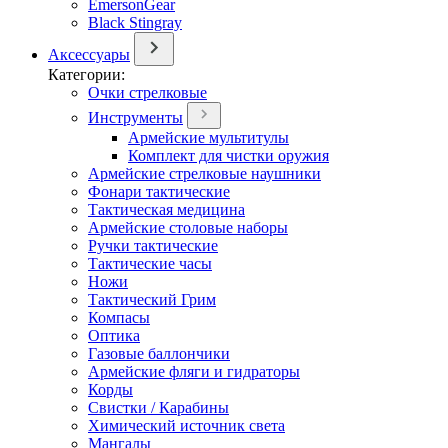
EmersonGear
Black Stingray
Аксессуары
Категории:
Очки стрелковые
Инструменты
Армейские мультитулы
Комплект для чистки оружия
Армейские стрелковые наушники
Фонари тактические
Тактическая медицина
Армейские столовые наборы
Ручки тактические
Тактические часы
Ножи
Тактический Грим
Компасы
Оптика
Газовые баллончики
Армейские фляги и гидраторы
Корды
Свистки / Карабины
Химический источник света
Мангалы