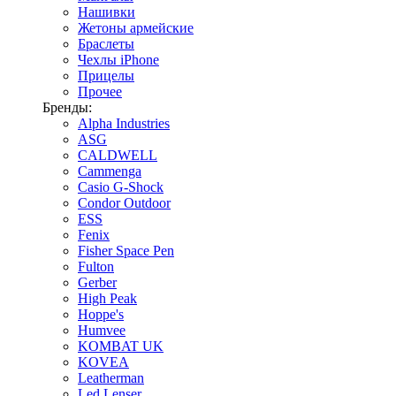
Нашивки
Жетоны армейские
Браслеты
Чехлы iPhone
Прицелы
Прочее
Бренды:
Alpha Industries
ASG
CALDWELL
Cammenga
Casio G-Shock
Condor Outdoor
ESS
Fenix
Fisher Space Pen
Fulton
Gerber
High Peak
Hoppe's
Humvee
KOMBAT UK
KOVEA
Leatherman
Led Lenser