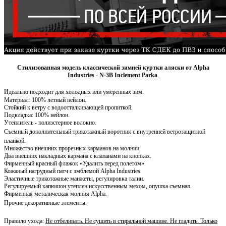
Стилизованная
модель классической зимней куртки аляски от Alpha
Industries -
N-3B Inclement
Parka
.
Идеально подходит для холодных или умеренных зим.
Материал
: 100% летный нейлон.
Стойкий к ветру с водоотталкивающей пропиткой.
Подкладка: 100% нейлон.
Утеплитель - полиэстерное волокно.
Съемный дополнительный трикотажный воротник с внутренней ветрозащитной
планкой.
Множество внешних прорезных карманов на молнии.
Два внешних накладных кармана с клапанами на кнопках.
Фирменный красный флажок «Удалить перед полетом».
Кожаный нагрудный патч с эмблемой Alpha Industries.
Эластичные трикотажные манжеты, регулировка талии.
Регулируемый капюшон утеплен искусственным мехом, опушка съемная.
Фирменная металическая
молния Alpha.
Прочие декоративные элементы.
Правило ухода:
Не отбеливать. Не сушить в стиральной машине. Не гладить. Только