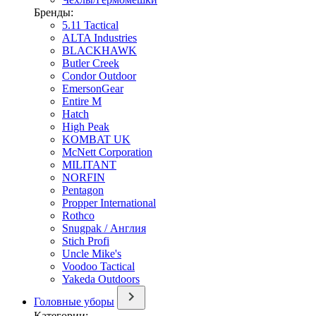
Бренды:
5.11 Tactical
ALTA Industries
BLACKHAWK
Butler Creek
Condor Outdoor
EmersonGear
Entire M
Hatch
High Peak
KOMBAT UK
McNett Corporation
MILITANT
NORFIN
Pentagon
Propper International
Rothco
Snugpak / Англия
Stich Profi
Uncle Mike's
Voodoo Tactical
Yakeda Outdoors
Головные уборы
Категории: