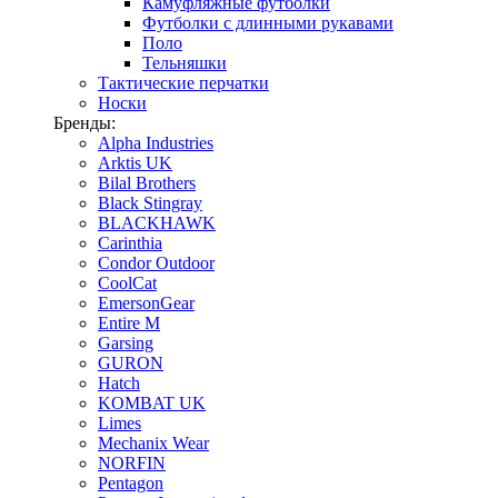
Камуфляжные футболки
Футболки с длинными рукавами
Поло
Тельняшки
Тактические перчатки
Носки
Бренды:
Alpha Industries
Arktis UK
Bilal Brothers
Black Stingray
BLACKHAWK
Carinthia
Condor Outdoor
CoolCat
EmersonGear
Entire M
Garsing
GURON
Hatch
KOMBAT UK
Limes
Mechanix Wear
NORFIN
Pentagon