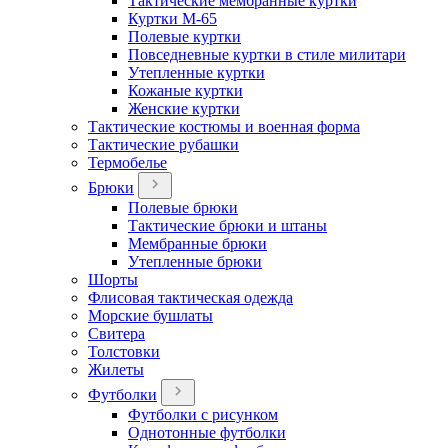
Тактические мембранные куртки
Куртки М-65
Полевые куртки
Повседневные куртки в стиле милитари
Утепленные куртки
Кожаные куртки
Женские куртки
Тактические костюмы и военная форма
Тактические рубашки
Термобелье
Брюки
Полевые брюки
Тактические брюки и штаны
Мембранные брюки
Утепленные брюки
Шорты
Флисовая тактическая одежда
Морские бушлаты
Свитера
Толстовки
Жилеты
Футболки
Футболки с рисунком
Однотонные футболки