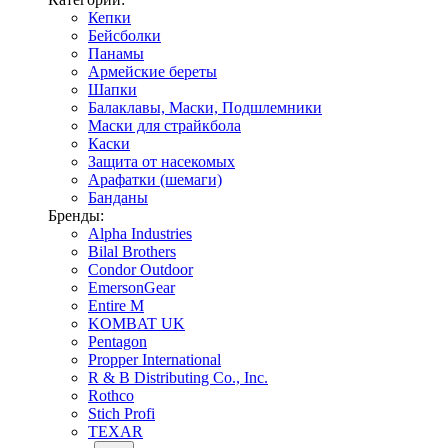
Кепки
Бейсболки
Панамы
Армейские береты
Шапки
Балаклавы, Маски, Подшлемники
Маски для страйкбола
Каски
Защита от насекомых
Арафатки (шемаги)
Банданы
Бренды:
Alpha Industries
Bilal Brothers
Condor Outdoor
EmersonGear
Entire M
KOMBAT UK
Pentagon
Propper International
R & B Distributing Co., Inc.
Rothco
Stich Profi
TEXAR