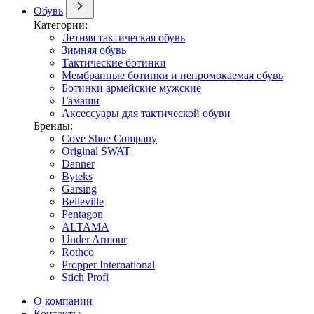
Обувь
Категории:
Летняя тактическая обувь
Зимняя обувь
Тактические ботинки
Мембранные ботинки и непромокаемая обувь
Ботинки армейские мужские
Гамаши
Аксессуары для тактической обуви
Бренды:
Cove Shoe Company
Original SWAT
Danner
Byteks
Garsing
Belleville
Pentagon
ALTAMA
Under Armour
Rothco
Propper International
Stich Profi
О компании
Контакты