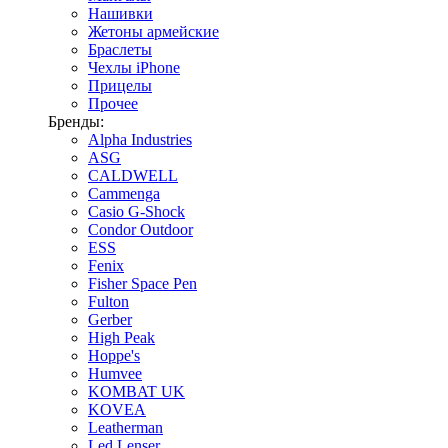
Нашивки
Жетоны армейские
Браслеты
Чехлы iPhone
Прицелы
Прочее
Бренды:
Alpha Industries
ASG
CALDWELL
Cammenga
Casio G-Shock
Condor Outdoor
ESS
Fenix
Fisher Space Pen
Fulton
Gerber
High Peak
Hoppe's
Humvee
KOMBAT UK
KOVEA
Leatherman
Led Lenser