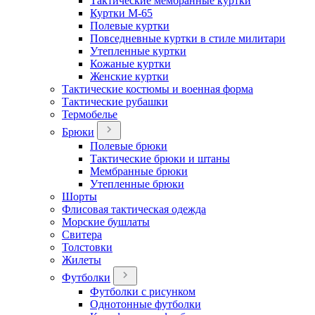
Тактические мембранные куртки
Куртки М-65
Полевые куртки
Повседневные куртки в стиле милитари
Утепленные куртки
Кожаные куртки
Женские куртки
Тактические костюмы и военная форма
Тактические рубашки
Термобелье
Брюки
Полевые брюки
Тактические брюки и штаны
Мембранные брюки
Утепленные брюки
Шорты
Флисовая тактическая одежда
Морские бушлаты
Свитера
Толстовки
Жилеты
Футболки
Футболки с рисунком
Однотонные футболки