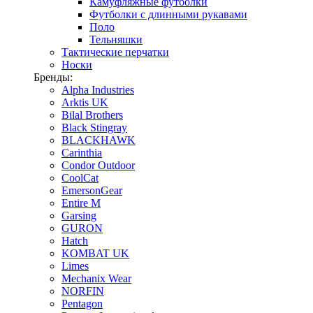
Камуфляжные футболки
Футболки с длинными рукавами
Поло
Тельняшки
Тактические перчатки
Носки
Бренды:
Alpha Industries
Arktis UK
Bilal Brothers
Black Stingray
BLACKHAWK
Carinthia
Condor Outdoor
CoolCat
EmersonGear
Entire M
Garsing
GURON
Hatch
KOMBAT UK
Limes
Mechanix Wear
NORFIN
Pentagon