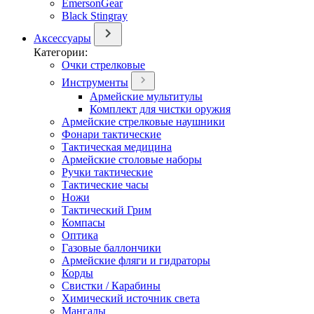
EmersonGear
Black Stingray
Аксессуары
Категории:
Очки стрелковые
Инструменты
Армейские мультитулы
Комплект для чистки оружия
Армейские стрелковые наушники
Фонари тактические
Тактическая медицина
Армейские столовые наборы
Ручки тактические
Тактические часы
Ножи
Тактический Грим
Компасы
Оптика
Газовые баллончики
Армейские фляги и гидраторы
Корды
Свистки / Карабины
Химический источник света
Мангалы