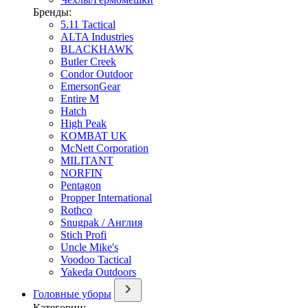
Бренды:
5.11 Tactical
ALTA Industries
BLACKHAWK
Butler Creek
Condor Outdoor
EmersonGear
Entire M
Hatch
High Peak
KOMBAT UK
McNett Corporation
MILITANT
NORFIN
Pentagon
Propper International
Rothco
Snugpak / Англия
Stich Profi
Uncle Mike's
Voodoo Tactical
Yakeda Outdoors
Головные уборы
Категории: