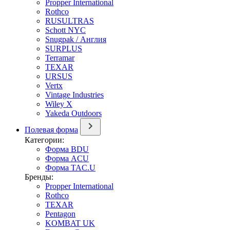
Propper International
Rothco
RUSULTRAS
Schott NYC
Snugpak / Англия
SURPLUS
Terramar
TEXAR
URSUS
Vertx
Vintage Industries
Wiley X
Yakeda Outdoors
Полевая форма
Категории:
Форма BDU
Форма ACU
Форма TAC.U
Бренды:
Propper International
Rothco
TEXAR
Pentagon
KOMBAT UK