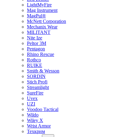
LightMyFire
Mag Instrument
MagPul®
McNett Corporation
Mechanix Wear
MILITANT
Nite Ize
Peltor 3M
Pentagon
Rhino Rescue
Rothco
RUIKE
Smith & Wesson
SORDIN
Stich Profi
Streamlight
SureFire
Uvex
UZI
Voodoo Tactical
Wildo
Wiley X
Wrist Armor
Техкрим