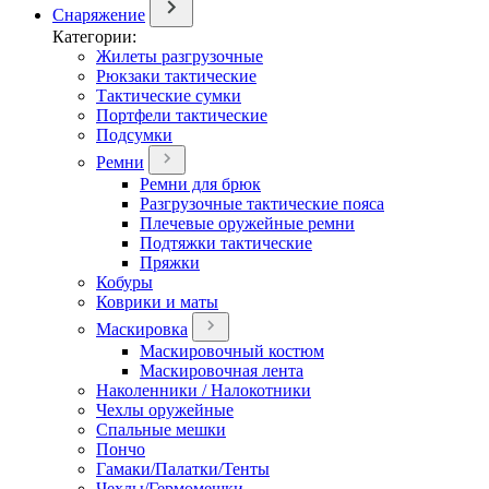
Снаряжение
Категории:
Жилеты разгрузочные
Рюкзаки тактические
Тактические сумки
Портфели тактические
Подсумки
Ремни
Ремни для брюк
Разгрузочные тактические пояса
Плечевые оружейные ремни
Подтяжки тактические
Пряжки
Кобуры
Коврики и маты
Маскировка
Маскировочный костюм
Маскировочная лента
Наколенники / Налокотники
Чехлы оружейные
Спальные мешки
Пончо
Гамаки/Палатки/Тенты
Чехлы/Гермомешки