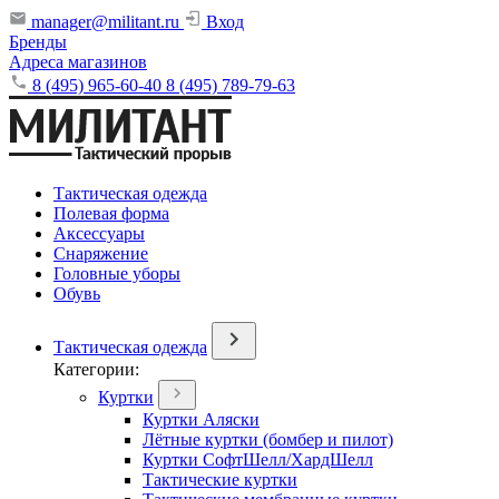
manager@militant.ru
Вход
Бренды
Адреса магазинов
8 (495) 965-60-40
8 (495) 789-79-63
Тактическая одежда
Полевая форма
Аксессуары
Снаряжение
Головные уборы
Обувь
Тактическая одежда
Категории:
Куртки
Куртки Аляски
Лётные куртки (бомбер и пилот)
Куртки СофтШелл/ХардШелл
Тактические куртки