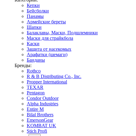
Кепки
Бейсболки
Панамы
Армейские береты
Шапки
Балаклавы, Маски, Подшлемники
Маски для страйкбола
Каски
Защита от насекомых
Арафатки (шемаги)
Банданы
Бренды:
Rothco
R & B Distributing Co., Inc.
Propper International
TEXAR
Pentagon
Condor Outdoor
Alpha Industries
Entire M
Bilal Brothers
EmersonGear
KOMBAT UK
Stich Profi