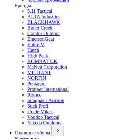
Бренды:
5.11 Tactical
ALTA Industries
BLACKHAWK
Butler Creek
Condor Outdoor
EmersonGear
Entire M
Hatch
High Peak
KOMBAT UK
McNett Corporation
MILITANT
NORFIN
Pentagon
Propper International
Rothco
Snugpak / Англия
Stich Profi
Uncle Mike's
Voodoo Tactical
Yakeda Outdoors
Головные уборы
Категории: