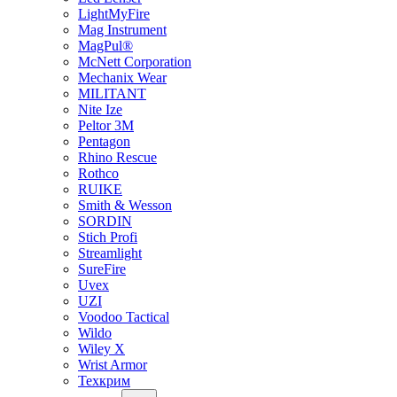
LightMyFire
Mag Instrument
MagPul®
McNett Corporation
Mechanix Wear
MILITANT
Nite Ize
Peltor 3M
Pentagon
Rhino Rescue
Rothco
RUIKE
Smith & Wesson
SORDIN
Stich Profi
Streamlight
SureFire
Uvex
UZI
Voodoo Tactical
Wildo
Wiley X
Wrist Armor
Техкрим