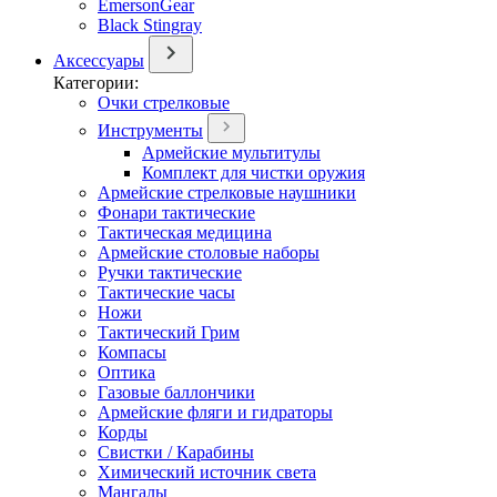
EmersonGear
Black Stingray
Аксессуары
Категории:
Очки стрелковые
Инструменты
Армейские мультитулы
Комплект для чистки оружия
Армейские стрелковые наушники
Фонари тактические
Тактическая медицина
Армейские столовые наборы
Ручки тактические
Тактические часы
Ножи
Тактический Грим
Компасы
Оптика
Газовые баллончики
Армейские фляги и гидраторы
Корды
Свистки / Карабины
Химический источник света
Мангалы