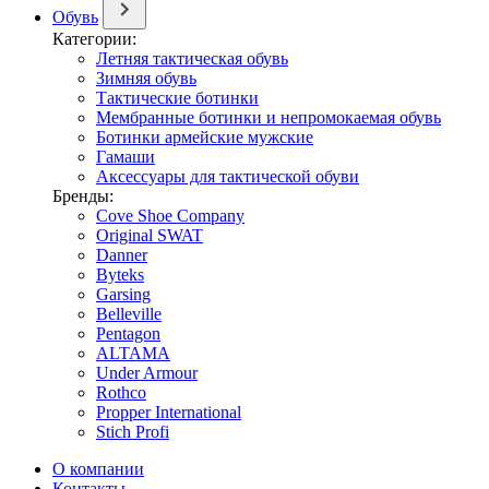
Обувь
Категории:
Летняя тактическая обувь
Зимняя обувь
Тактические ботинки
Мембранные ботинки и непромокаемая обувь
Ботинки армейские мужские
Гамаши
Аксессуары для тактической обуви
Бренды:
Cove Shoe Company
Original SWAT
Danner
Byteks
Garsing
Belleville
Pentagon
ALTAMA
Under Armour
Rothco
Propper International
Stich Profi
О компании
Контакты