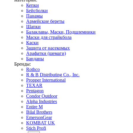
Кепки
Бейсболки
Панамы
Армейские береты
Шапки
Балаклавы, Маски, Подшлемники
Маски для страйкбола
Каски
Защита от насекомых
Арафатки (шемаги)
Банданы
Бренды:
Rothco
R & B Distributing Co., Inc.
Propper International
TEXAR
Pentagon
Condor Outdoor
Alpha Industries
Entire M
Bilal Brothers
EmersonGear
KOMBAT UK
Stich Profi