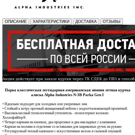
ОПИСАНИЕ
ХАРАКТЕРИСТИКИ
ДОСТАВКА
ОТЗЫВЫ
Парка классическая легендарная американская зимняя летная куртка
аляска Alpha Industries N-3B Parka Gen I
.
• Идеально подходит для холодных или уме
ренных зим.
• Стойкий к ветру прочный авиационный нейлон с водоотталкивающей пропиткой.
• Высококлассный технологичный у
теплитель - полиэстерное волокно
Холлофайбер®.
• Четыре кармана на кнопках, два прорезных и два накладных с клапанами.
• Карман на молнии и отделение со вставками для шариковых ручек на рукаве.
• Регулируемый теплый капюшон с искусственным мехом и съемной опушкой.