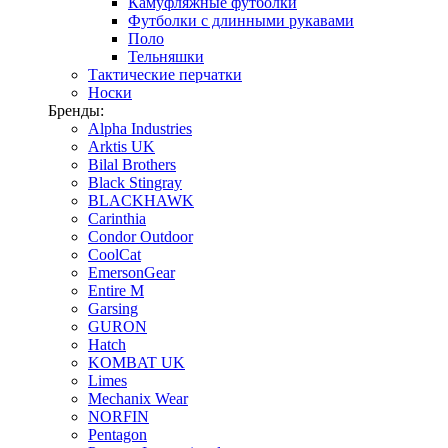
Камуфляжные футболки
Футболки с длинными рукавами
Поло
Тельняшки
Тактические перчатки
Носки
Бренды:
Alpha Industries
Arktis UK
Bilal Brothers
Black Stingray
BLACKHAWK
Carinthia
Condor Outdoor
CoolCat
EmersonGear
Entire M
Garsing
GURON
Hatch
KOMBAT UK
Limes
Mechanix Wear
NORFIN
Pentagon