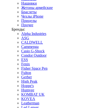
Нашивки
Жетоны армейские
Браслеты
Чехлы iPhone
Прицелы
Прочее
Бренды:
Alpha Industries
ASG
CALDWELL
Cammenga
Casio G-Shock
Condor Outdoor
ESS
Fenix
Fisher Space Pen
Fulton
Gerber
High Peak
Hoppe's
Humvee
KOMBAT UK
KOVEA
Leatherman
Led Lenser