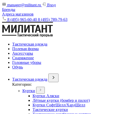
manager@militant.ru
Вход
Бренды
Адреса магазинов
8 (495) 965-60-40
8 (495) 789-79-63
Тактическая одежда
Полевая форма
Аксессуары
Снаряжение
Головные уборы
Обувь
Тактическая одежда
Категории:
Куртки
Куртки Аляски
Лётные куртки (бомбер и пилот)
Куртки СофтШелл/ХардШелл
Тактические куртки