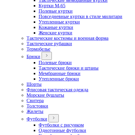
Тактические мембранные куртки
Куртки М-65
Полевые куртки
Повседневные куртки в стиле милитари
Утепленные куртки
Кожаные куртки
Женские куртки
Тактические костюмы и военная форма
Тактические рубашки
Термобелье
Брюки
Полевые брюки
Тактические брюки и штаны
Мембранные брюки
Утепленные брюки
Шорты
Флисовая тактическая одежда
Морские бушлаты
Свитера
Толстовки
Жилеты
Футболки
Футболки с рисунком
Однотонные футболки