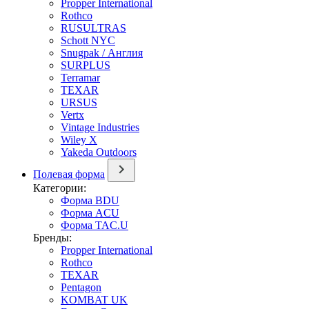
Propper International
Rothco
RUSULTRAS
Schott NYC
Snugpak / Англия
SURPLUS
Terramar
TEXAR
URSUS
Vertx
Vintage Industries
Wiley X
Yakeda Outdoors
Полевая форма
Категории:
Форма BDU
Форма ACU
Форма TAC.U
Бренды:
Propper International
Rothco
TEXAR
Pentagon
KOMBAT UK