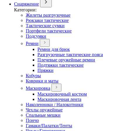
Снаряжение
Категории:
Жилеты разгрузочные
Рюкзаки тактические
Тактические сумки
Портфели тактические
Подсумки
Ремни
Ремни для брюк
Разгрузочные тактические пояса
Плечевые оружейные ремни
Подтяжки тактические
Пряжки
Кобуры
Коврики и маты
Маскировка
Маскировочный костюм
Маскировочная лента
Наколенники / Налокотники
Чехлы оружейные
Спальные мешки
Пончо
Гамаки/Палатки/Тенты
Чехлы/Гермомешки