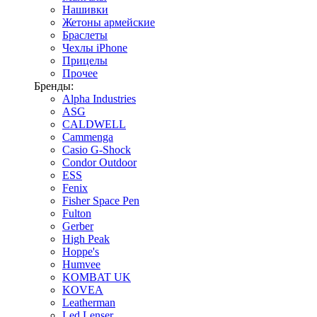
Нашивки
Жетоны армейские
Браслеты
Чехлы iPhone
Прицелы
Прочее
Бренды:
Alpha Industries
ASG
CALDWELL
Cammenga
Casio G-Shock
Condor Outdoor
ESS
Fenix
Fisher Space Pen
Fulton
Gerber
High Peak
Hoppe's
Humvee
KOMBAT UK
KOVEA
Leatherman
Led Lenser