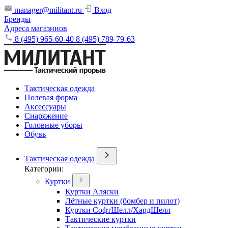
manager@militant.ru
Вход
Бренды
Адреса магазинов
8 (495) 965-60-40
8 (495) 789-79-63
Тактическая одежда
Полевая форма
Аксессуары
Снаряжение
Головные уборы
Обувь
Тактическая одежда
Категории:
Куртки
Куртки Аляски
Лётные куртки (бомбер и пилот)
Куртки СофтШелл/ХардШелл
Тактические куртки