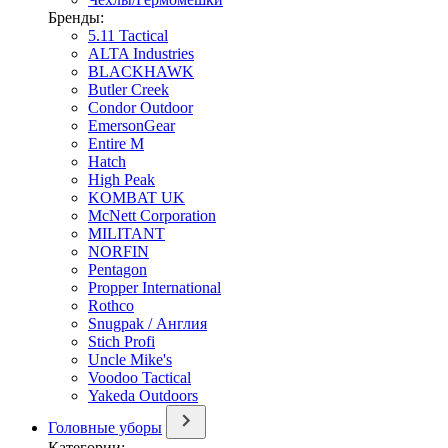
Бренды:
5.11 Tactical
ALTA Industries
BLACKHAWK
Butler Creek
Condor Outdoor
EmersonGear
Entire M
Hatch
High Peak
KOMBAT UK
McNett Corporation
MILITANT
NORFIN
Pentagon
Propper International
Rothco
Snugpak / Англия
Stich Profi
Uncle Mike's
Voodoo Tactical
Yakeda Outdoors
Головные уборы
Категории: