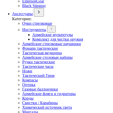
EmersonGear
Black Stingray
Аксессуары
Категории:
Очки стрелковые
Инструменты
Армейские мультитулы
Комплект для чистки оружия
Армейские стрелковые наушники
Фонари тактические
Тактическая медицина
Армейские столовые наборы
Ручки тактические
Тактические часы
Ножи
Тактический Грим
Компасы
Оптика
Газовые баллончики
Армейские фляги и гидраторы
Корды
Свистки / Карабины
Химический источник света
Мангалы