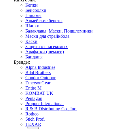
Кепки
Бейсболки
Панамы
Армейские береты
Шапки
Балаклавы, Маски, Подшлемники
Маски для страйкбола
Каски
Защита от насекомых
Арафатки (шемаги)
Банданы
Бренды:
Alpha Industries
Bilal Brothers
Condor Outdoor
EmersonGear
Entire M
KOMBAT UK
Pentagon
Propper International
R & B Distributing Co., Inc.
Rothco
Stich Profi
TEXAR