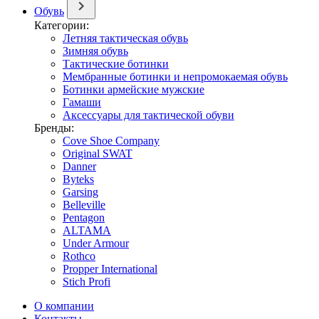
Обувь
Категории:
Летняя тактическая обувь
Зимняя обувь
Тактические ботинки
Мембранные ботинки и непромокаемая обувь
Ботинки армейские мужские
Гамаши
Аксессуары для тактической обуви
Бренды:
Cove Shoe Company
Original SWAT
Danner
Byteks
Garsing
Belleville
Pentagon
ALTAMA
Under Armour
Rothco
Propper International
Stich Profi
О компании
Контакты