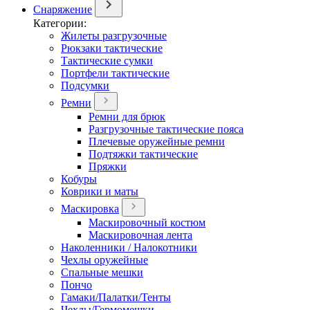
Снаряжение
Категории:
Жилеты разгрузочные
Рюкзаки тактические
Тактические сумки
Портфели тактические
Подсумки
Ремни
Ремни для брюк
Разгрузочные тактические пояса
Плечевые оружейные ремни
Подтяжки тактические
Пряжки
Кобуры
Коврики и маты
Маскировка
Маскировочный костюм
Маскировочная лента
Наколенники / Налокотники
Чехлы оружейные
Спальные мешки
Пончо
Гамаки/Палатки/Тенты
Чехлы/Гермомешки