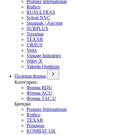
Propper International
Rothco
RUSULTRAS
Schott NYC
Snugpak / Англия
SURPLUS
Terramar
TEXAR
URSUS
Vertx
Vintage Industries
Wiley X
Yakeda Outdoors
Полевая форма
Категории:
Форма BDU
Форма ACU
Форма TAC.U
Бренды:
Propper International
Rothco
TEXAR
Pentagon
KOMBAT UK