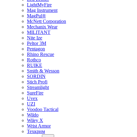
LightMyFire
Mag Instrument
MagPul®
McNett Corporation
Mechanix Wear
MILITANT
Nite Ize
Peltor 3M
Pentagon
Rhino Rescue
Rothco
RUIKE
Smith & Wesson
SORDIN
Stich Profi
Streamlight
SureFire
Uvex
UZI
Voodoo Tactical
Wildo
Wiley X
Wrist Armor
Техкрим