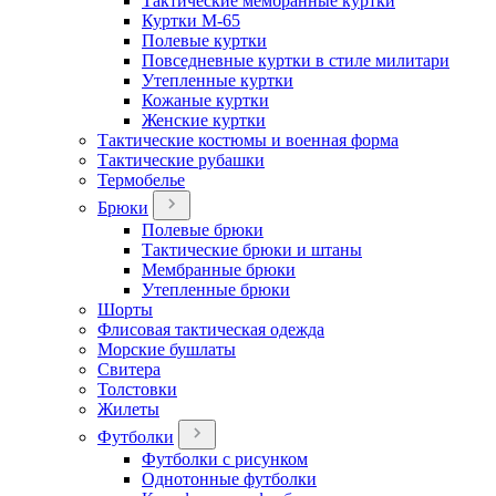
Тактические мембранные куртки
Куртки М-65
Полевые куртки
Повседневные куртки в стиле милитари
Утепленные куртки
Кожаные куртки
Женские куртки
Тактические костюмы и военная форма
Тактические рубашки
Термобелье
Брюки
Полевые брюки
Тактические брюки и штаны
Мембранные брюки
Утепленные брюки
Шорты
Флисовая тактическая одежда
Морские бушлаты
Свитера
Толстовки
Жилеты
Футболки
Футболки с рисунком
Однотонные футболки