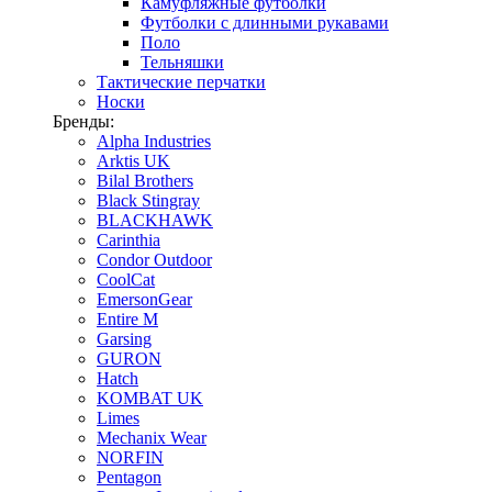
Камуфляжные футболки
Футболки с длинными рукавами
Поло
Тельняшки
Тактические перчатки
Носки
Бренды:
Alpha Industries
Arktis UK
Bilal Brothers
Black Stingray
BLACKHAWK
Carinthia
Condor Outdoor
CoolCat
EmersonGear
Entire M
Garsing
GURON
Hatch
KOMBAT UK
Limes
Mechanix Wear
NORFIN
Pentagon