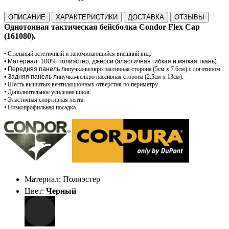
ОПИСАНИЕ
ХАРАКТЕРИСТИКИ
ДОСТАВКА
ОТЗЫВЫ
Однотонная тактическая бейсболка Condor Flex Cap
(161080).
• Стильный эстетичный и запоминающийся внешний вид.
• Материал: 100% полиэстер, джерси (эластичная гибкая и мягкая ткань).
• Передняя панель л
ипучка-велкро пассивная сторона (5см х 7.6см) с логотипом.
• Задняя панель л
ипучка-велкро пассивная сторона (2.5см х 13см).
• Шесть вышитых вентиляционных отверстия по периметру.
• Дополнительное усиление швов.
• Эластичная спортивная лента.
• Низкопрофильная посадка.
Материал: Полиэстер
Цвет:
Черный