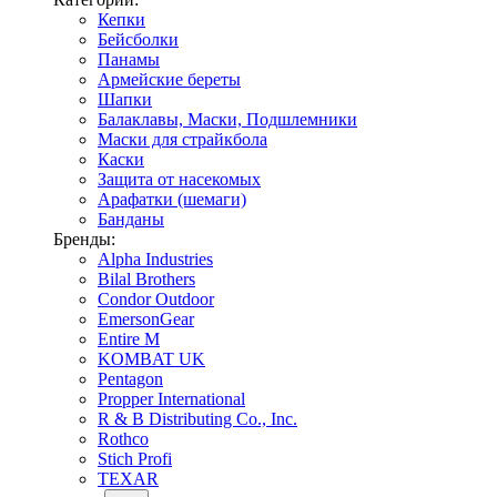
Кепки
Бейсболки
Панамы
Армейские береты
Шапки
Балаклавы, Маски, Подшлемники
Маски для страйкбола
Каски
Защита от насекомых
Арафатки (шемаги)
Банданы
Бренды:
Alpha Industries
Bilal Brothers
Condor Outdoor
EmersonGear
Entire M
KOMBAT UK
Pentagon
Propper International
R & B Distributing Co., Inc.
Rothco
Stich Profi
TEXAR