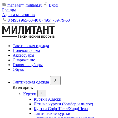
manager@militant.ru
Вход
Бренды
Адреса магазинов
8 (495) 965-60-40
8 (495) 789-79-63
Тактическая одежда
Полевая форма
Аксессуары
Снаряжение
Головные уборы
Обувь
Тактическая одежда
Категории:
Куртки
Куртки Аляски
Лётные куртки (бомбер и пилот)
Куртки СофтШелл/ХардШелл
Тактические куртки