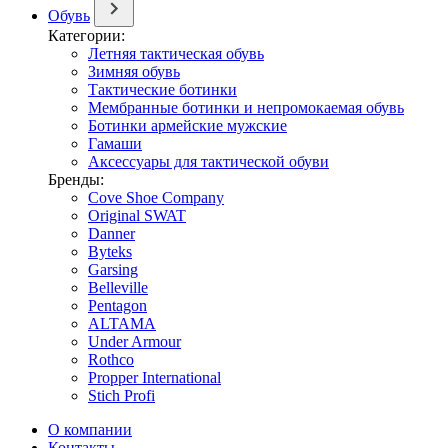
Обувь
Категории:
Летняя тактическая обувь
Зимняя обувь
Тактические ботинки
Мембранные ботинки и непромокаемая обувь
Ботинки армейские мужские
Гамаши
Аксессуары для тактической обуви
Бренды:
Cove Shoe Company
Original SWAT
Danner
Byteks
Garsing
Belleville
Pentagon
ALTAMA
Under Armour
Rothco
Propper International
Stich Profi
О компании
Контакты