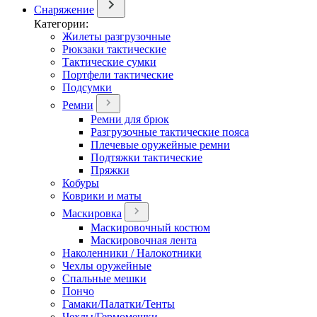
Снаряжение
Категории:
Жилеты разгрузочные
Рюкзаки тактические
Тактические сумки
Портфели тактические
Подсумки
Ремни
Ремни для брюк
Разгрузочные тактические пояса
Плечевые оружейные ремни
Подтяжки тактические
Пряжки
Кобуры
Коврики и маты
Маскировка
Маскировочный костюм
Маскировочная лента
Наколенники / Налокотники
Чехлы оружейные
Спальные мешки
Пончо
Гамаки/Палатки/Тенты
Чехлы/Гермомешки