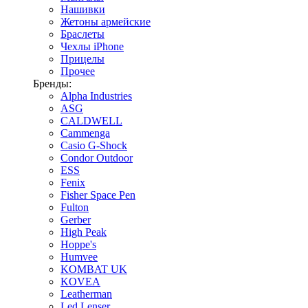
Нашивки
Жетоны армейские
Браслеты
Чехлы iPhone
Прицелы
Прочее
Бренды:
Alpha Industries
ASG
CALDWELL
Cammenga
Casio G-Shock
Condor Outdoor
ESS
Fenix
Fisher Space Pen
Fulton
Gerber
High Peak
Hoppe's
Humvee
KOMBAT UK
KOVEA
Leatherman
Led Lenser