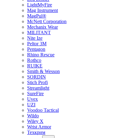
LightMyFire
Mag Instrument
MagPul®
McNett Corporation
Mechanix Wear
MILITANT
Nite Ize
Peltor 3M
Pentagon
Rhino Rescue
Rothco
RUIKE
Smith & Wesson
SORDIN
Stich Profi
Streamlight
SureFire
Uvex
UZI
Voodoo Tactical
Wildo
Wiley X
Wrist Armor
Техкрим