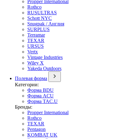
Propper International
Rothco
RUSULTRAS
Schott NYC
Snugpak / Англия
SURPLUS
Terramar
TEXAR
URSUS
Vertx
Vintage Industries
Wiley X
Yakeda Outdoors
Полевая форма
Категории:
Форма BDU
Форма ACU
Форма TAC.U
Бренды:
Propper International
Rothco
TEXAR
Pentagon
KOMBAT UK