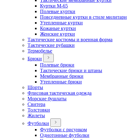
Тактические мембранные куртки
Куртки М-65
Полевые куртки
Повседневные куртки в стиле милитари
Утепленные куртки
Кожаные куртки
Женские куртки
Тактические костюмы и военная форма
Тактические рубашки
Термобелье
Брюки
Полевые брюки
Тактические брюки и штаны
Мембранные брюки
Утепленные брюки
Шорты
Флисовая тактическая одежда
Морские бушлаты
Свитера
Толстовки
Жилеты
Футболки
Футболки с рисунком
Однотонные футболки