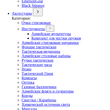
EmersonGear
Black Stingray
Аксессуары
Категории:
Очки стрелковые
Инструменты
Армейские мультитулы
Комплект для чистки оружия
Армейские стрелковые наушники
Фонари тактические
Тактическая медицина
Армейские столовые наборы
Ручки тактические
Тактические часы
Ножи
Тактический Грим
Компасы
Оптика
Газовые баллончики
Армейские фляги и гидраторы
Корды
Свистки / Карабины
Химический источник света
Мангалы