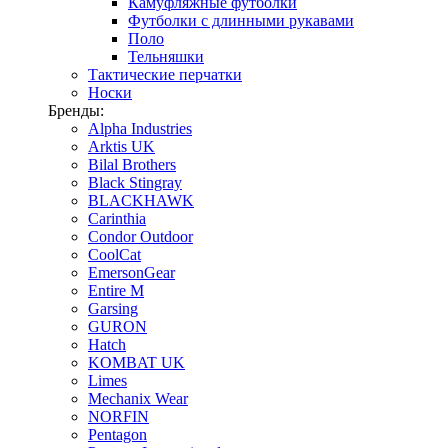
Камуфляжные футболки
Футболки с длинными рукавами
Поло
Тельняшки
Тактические перчатки
Носки
Бренды:
Alpha Industries
Arktis UK
Bilal Brothers
Black Stingray
BLACKHAWK
Carinthia
Condor Outdoor
CoolCat
EmersonGear
Entire M
Garsing
GURON
Hatch
KOMBAT UK
Limes
Mechanix Wear
NORFIN
Pentagon