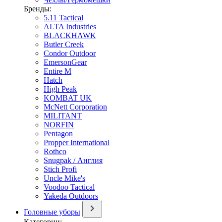
Бренды:
5.11 Tactical
ALTA Industries
BLACKHAWK
Butler Creek
Condor Outdoor
EmersonGear
Entire M
Hatch
High Peak
KOMBAT UK
McNett Corporation
MILITANT
NORFIN
Pentagon
Propper International
Rothco
Snugpak / Англия
Stich Profi
Uncle Mike's
Voodoo Tactical
Yakeda Outdoors
Головные уборы
Категории: