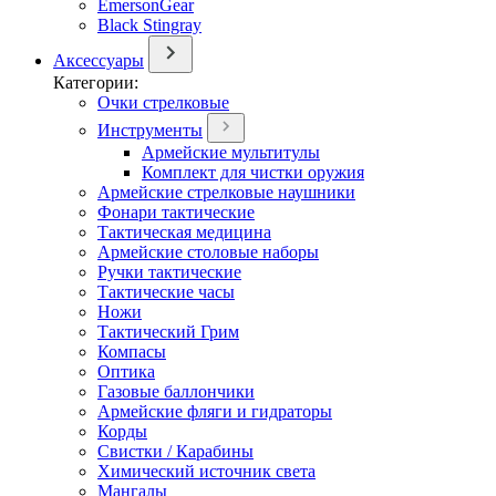
EmersonGear
Black Stingray
Аксессуары
Категории:
Очки стрелковые
Инструменты
Армейские мультитулы
Комплект для чистки оружия
Армейские стрелковые наушники
Фонари тактические
Тактическая медицина
Армейские столовые наборы
Ручки тактические
Тактические часы
Ножи
Тактический Грим
Компасы
Оптика
Газовые баллончики
Армейские фляги и гидраторы
Корды
Свистки / Карабины
Химический источник света
Мангалы