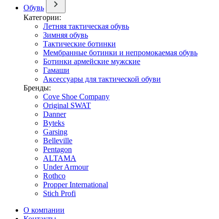
Обувь
Категории:
Летняя тактическая обувь
Зимняя обувь
Тактические ботинки
Мембранные ботинки и непромокаемая обувь
Ботинки армейские мужские
Гамаши
Аксессуары для тактической обуви
Бренды:
Cove Shoe Company
Original SWAT
Danner
Byteks
Garsing
Belleville
Pentagon
ALTAMA
Under Armour
Rothco
Propper International
Stich Profi
О компании
Контакты