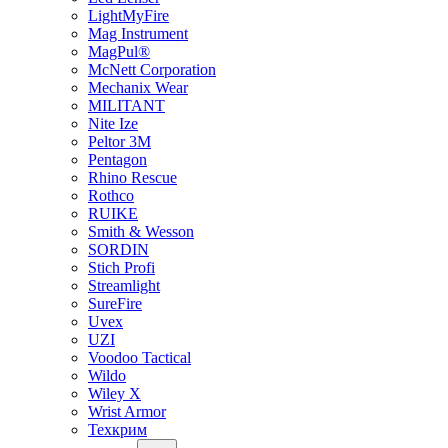
LightMyFire
Mag Instrument
MagPul®
McNett Corporation
Mechanix Wear
MILITANT
Nite Ize
Peltor 3M
Pentagon
Rhino Rescue
Rothco
RUIKE
Smith & Wesson
SORDIN
Stich Profi
Streamlight
SureFire
Uvex
UZI
Voodoo Tactical
Wildo
Wiley X
Wrist Armor
Техкрим