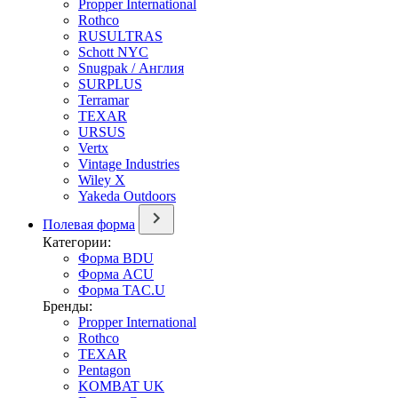
Propper International
Rothco
RUSULTRAS
Schott NYC
Snugpak / Англия
SURPLUS
Terramar
TEXAR
URSUS
Vertx
Vintage Industries
Wiley X
Yakeda Outdoors
Полевая форма
Категории:
Форма BDU
Форма ACU
Форма TAC.U
Бренды:
Propper International
Rothco
TEXAR
Pentagon
KOMBAT UK