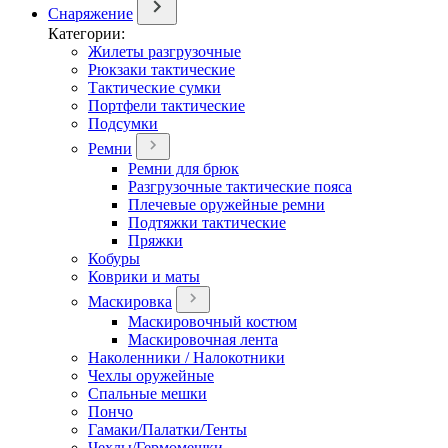
Снаряжение
Категории:
Жилеты разгрузочные
Рюкзаки тактические
Тактические сумки
Портфели тактические
Подсумки
Ремни
Ремни для брюк
Разгрузочные тактические пояса
Плечевые оружейные ремни
Подтяжки тактические
Пряжки
Кобуры
Коврики и маты
Маскировка
Маскировочный костюм
Маскировочная лента
Наколенники / Налокотники
Чехлы оружейные
Спальные мешки
Пончо
Гамаки/Палатки/Тенты
Чехлы/Гермомешки