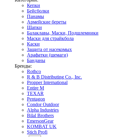
Кепки
Бейсболки
Панамы
Армейские береты
Шапки
Балаклавы, Маски, Подшлемники
Маски для страйкбола
Каски
Защита от насекомых
Арафатки (шемаги)
Банданы
Бренды:
Rothco
R & B Distributing Co., Inc.
Propper International
Entire M
TEXAR
Pentagon
Condor Outdoor
Alpha Industries
Bilal Brothers
EmersonGear
KOMBAT UK
Stich Profi