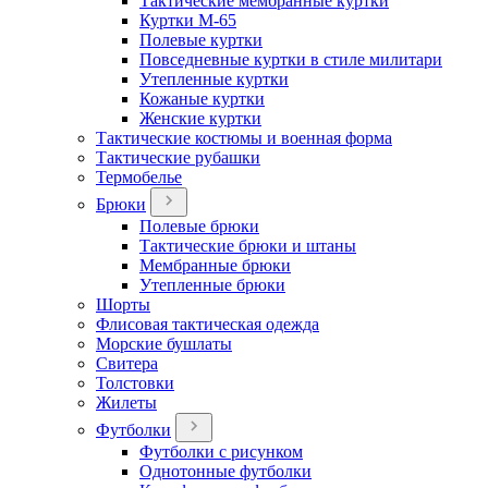
Тактические мембранные куртки
Куртки М-65
Полевые куртки
Повседневные куртки в стиле милитари
Утепленные куртки
Кожаные куртки
Женские куртки
Тактические костюмы и военная форма
Тактические рубашки
Термобелье
Брюки
Полевые брюки
Тактические брюки и штаны
Мембранные брюки
Утепленные брюки
Шорты
Флисовая тактическая одежда
Морские бушлаты
Свитера
Толстовки
Жилеты
Футболки
Футболки с рисунком
Однотонные футболки