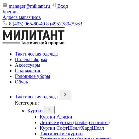
manager@militant.ru
Вход
Бренды
Адреса магазинов
8 (495) 965-60-40
8 (495) 789-79-63
Тактическая одежда
Полевая форма
Аксессуары
Снаряжение
Головные уборы
Обувь
Тактическая одежда
Категории:
Куртки
Куртки Аляски
Лётные куртки (бомбер и пилот)
Куртки СофтШелл/ХардШелл
Тактические куртки