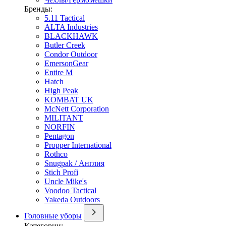
Бренды:
5.11 Tactical
ALTA Industries
BLACKHAWK
Butler Creek
Condor Outdoor
EmersonGear
Entire M
Hatch
High Peak
KOMBAT UK
McNett Corporation
MILITANT
NORFIN
Pentagon
Propper International
Rothco
Snugpak / Англия
Stich Profi
Uncle Mike's
Voodoo Tactical
Yakeda Outdoors
Головные уборы
Категории: