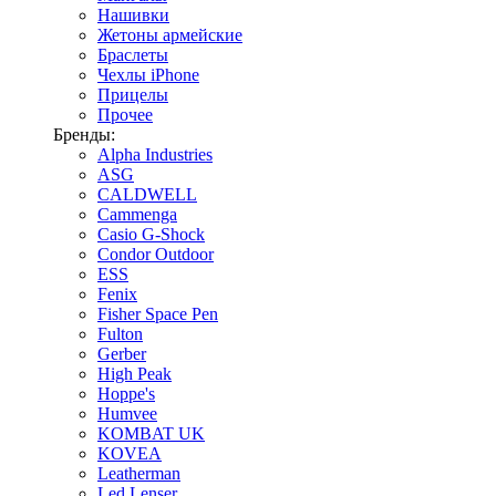
Нашивки
Жетоны армейские
Браслеты
Чехлы iPhone
Прицелы
Прочее
Бренды:
Alpha Industries
ASG
CALDWELL
Cammenga
Casio G-Shock
Condor Outdoor
ESS
Fenix
Fisher Space Pen
Fulton
Gerber
High Peak
Hoppe's
Humvee
KOMBAT UK
KOVEA
Leatherman
Led Lenser