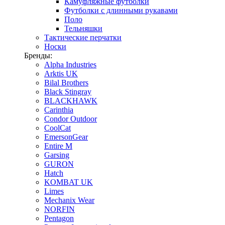
Камуфляжные футболки
Футболки с длинными рукавами
Поло
Тельняшки
Тактические перчатки
Носки
Бренды:
Alpha Industries
Arktis UK
Bilal Brothers
Black Stingray
BLACKHAWK
Carinthia
Condor Outdoor
CoolCat
EmersonGear
Entire M
Garsing
GURON
Hatch
KOMBAT UK
Limes
Mechanix Wear
NORFIN
Pentagon