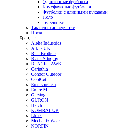
Однотонные футболки
Камуфляжные футболки
Футболки с длинными рукавами
Поло
Тельняшки
Тактические перчатки
Носки
Бренды:
Alpha Industries
Arktis UK
Bilal Brothers
Black Stingray
BLACKHAWK
Carinthia
Condor Outdoor
CoolCat
EmersonGear
Entire M
Garsing
GURON
Hatch
KOMBAT UK
Limes
Mechanix Wear
NORFIN