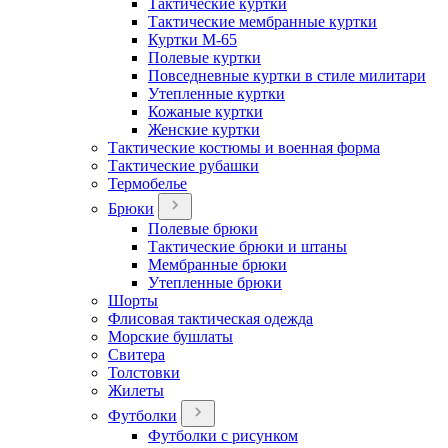
Тактические куртки
Тактические мембранные куртки
Куртки М-65
Полевые куртки
Повседневные куртки в стиле милитари
Утепленные куртки
Кожаные куртки
Женские куртки
Тактические костюмы и военная форма
Тактические рубашки
Термобелье
Брюки
Полевые брюки
Тактические брюки и штаны
Мембранные брюки
Утепленные брюки
Шорты
Флисовая тактическая одежда
Морские бушлаты
Свитера
Толстовки
Жилеты
Футболки
Футболки с рисунком