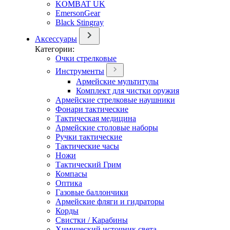
KOMBAT UK
EmersonGear
Black Stingray
Аксессуары
Категории:
Очки стрелковые
Инструменты
Армейские мультитулы
Комплект для чистки оружия
Армейские стрелковые наушники
Фонари тактические
Тактическая медицина
Армейские столовые наборы
Ручки тактические
Тактические часы
Ножи
Тактический Грим
Компасы
Оптика
Газовые баллончики
Армейские фляги и гидраторы
Корды
Свистки / Карабины
Химический источник света