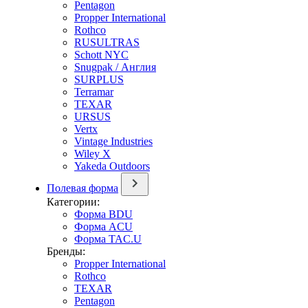
Pentagon
Propper International
Rothco
RUSULTRAS
Schott NYC
Snugpak / Англия
SURPLUS
Terramar
TEXAR
URSUS
Vertx
Vintage Industries
Wiley X
Yakeda Outdoors
Полевая форма
Категории:
Форма BDU
Форма ACU
Форма TAC.U
Бренды:
Propper International
Rothco
TEXAR
Pentagon