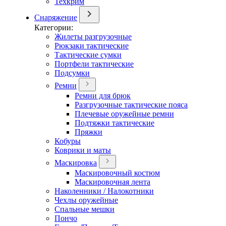
Техкрим
Снаряжение
Категории:
Жилеты разгрузочные
Рюкзаки тактические
Тактические сумки
Портфели тактические
Подсумки
Ремни
Ремни для брюк
Разгрузочные тактические пояса
Плечевые оружейные ремни
Подтяжки тактические
Пряжки
Кобуры
Коврики и маты
Маскировка
Маскировочный костюм
Маскировочная лента
Наколенники / Налокотники
Чехлы оружейные
Спальные мешки
Пончо