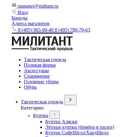
manager@militant.ru
Вход
Бренды
Адреса магазинов
8 (495) 965-60-40
8 (495) 789-79-63
Тактическая одежда
Полевая форма
Аксессуары
Снаряжение
Головные уборы
Обувь
Тактическая одежда
Категории:
Куртки
Куртки Аляски
Лётные куртки (бомбер и пилот)
Куртки СофтШелл/ХардШелл