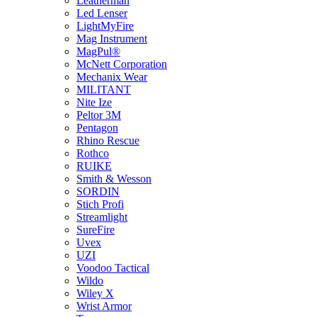
Leatherman
Led Lenser
LightMyFire
Mag Instrument
MagPul®
McNett Corporation
Mechanix Wear
MILITANT
Nite Ize
Peltor 3M
Pentagon
Rhino Rescue
Rothco
RUIKE
Smith & Wesson
SORDIN
Stich Profi
Streamlight
SureFire
Uvex
UZI
Voodoo Tactical
Wildo
Wiley X
Wrist Armor