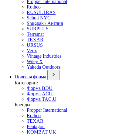
Propper International
Rothco
RUSULTRAS
Schott NYC
Snugpak / Англия
SURPLUS
Terramar
TEXAR
URSUS
Vertx
Vintage Industries
Wiley X
Yakeda Outdoors
Полевая форма
Категории:
Форма BDU
Форма ACU
Форма TAC.U
Бренды:
Propper International
Rothco
TEXAR
Pentagon
KOMBAT UK