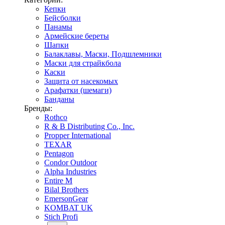
Кепки
Бейсболки
Панамы
Армейские береты
Шапки
Балаклавы, Маски, Подшлемники
Маски для страйкбола
Каски
Защита от насекомых
Арафатки (шемаги)
Банданы
Бренды:
Rothco
R & B Distributing Co., Inc.
Propper International
TEXAR
Pentagon
Condor Outdoor
Alpha Industries
Entire M
Bilal Brothers
EmersonGear
KOMBAT UK
Stich Profi