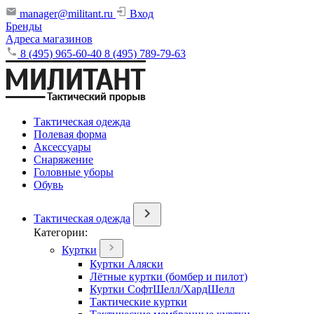
manager@militant.ru
Вход
Бренды
Адреса магазинов
8 (495) 965-60-40
8 (495) 789-79-63
Тактическая одежда
Полевая форма
Аксессуары
Снаряжение
Головные уборы
Обувь
Тактическая одежда
Категории:
Куртки
Куртки Аляски
Лётные куртки (бомбер и пилот)
Куртки СофтШелл/ХардШелл
Тактические куртки