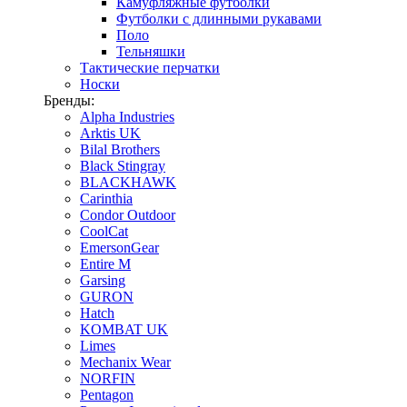
Камуфляжные футболки
Футболки с длинными рукавами
Поло
Тельняшки
Тактические перчатки
Носки
Бренды:
Alpha Industries
Arktis UK
Bilal Brothers
Black Stingray
BLACKHAWK
Carinthia
Condor Outdoor
CoolCat
EmersonGear
Entire M
Garsing
GURON
Hatch
KOMBAT UK
Limes
Mechanix Wear
NORFIN
Pentagon