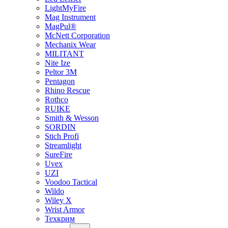
LightMyFire
Mag Instrument
MagPul®
McNett Corporation
Mechanix Wear
MILITANT
Nite Ize
Peltor 3M
Pentagon
Rhino Rescue
Rothco
RUIKE
Smith & Wesson
SORDIN
Stich Profi
Streamlight
SureFire
Uvex
UZI
Voodoo Tactical
Wildo
Wiley X
Wrist Armor
Техкрим