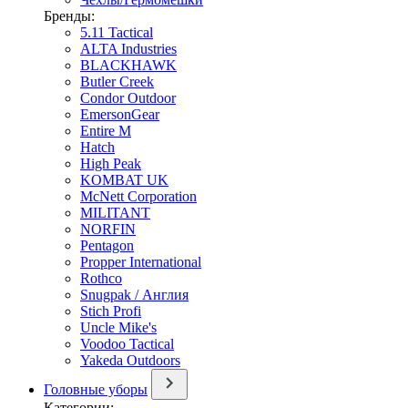
Бренды:
5.11 Tactical
ALTA Industries
BLACKHAWK
Butler Creek
Condor Outdoor
EmersonGear
Entire M
Hatch
High Peak
KOMBAT UK
McNett Corporation
MILITANT
NORFIN
Pentagon
Propper International
Rothco
Snugpak / Англия
Stich Profi
Uncle Mike's
Voodoo Tactical
Yakeda Outdoors
Головные уборы
Категории: