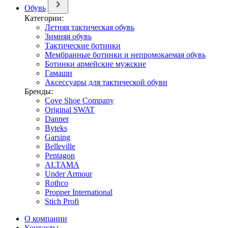
Обувь
Категории:
Летняя тактическая обувь
Зимняя обувь
Тактические ботинки
Мембранные ботинки и непромокаемая обувь
Ботинки армейские мужские
Гамаши
Аксессуары для тактической обуви
Бренды:
Cove Shoe Company
Original SWAT
Danner
Byteks
Garsing
Belleville
Pentagon
ALTAMA
Under Armour
Rothco
Propper International
Stich Profi
О компании
Контакты