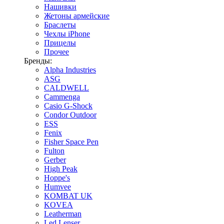
Нашивки
Жетоны армейские
Браслеты
Чехлы iPhone
Прицелы
Прочее
Бренды:
Alpha Industries
ASG
CALDWELL
Cammenga
Casio G-Shock
Condor Outdoor
ESS
Fenix
Fisher Space Pen
Fulton
Gerber
High Peak
Hoppe's
Humvee
KOMBAT UK
KOVEA
Leatherman
Led Lenser