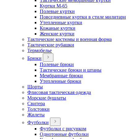
Тактические мембранные куртки
Куртки М-65
Полевые куртки
Повседневные куртки в стиле милитари
Утепленные куртки
Кожаные куртки
Женские куртки
Тактические костюмы и военная форма
Тактические рубашки
Термобелье
Брюки
Полевые брюки
Тактические брюки и штаны
Мембранные брюки
Утепленные брюки
Шорты
Флисовая тактическая одежда
Морские бушлаты
Свитера
Толстовки
Жилеты
Футболки
Футболки с рисунком
Однотонные футболки