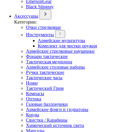
EmersonGear
Black Stingray
Аксессуары
Категории:
Очки стрелковые
Инструменты
Армейские мультитулы
Комплект для чистки оружия
Армейские стрелковые наушники
Фонари тактические
Тактическая медицина
Армейские столовые наборы
Ручки тактические
Тактические часы
Ножи
Тактический Грим
Компасы
Оптика
Газовые баллончики
Армейские фляги и гидраторы
Корды
Свистки / Карабины
Химический источник света
Мангалы