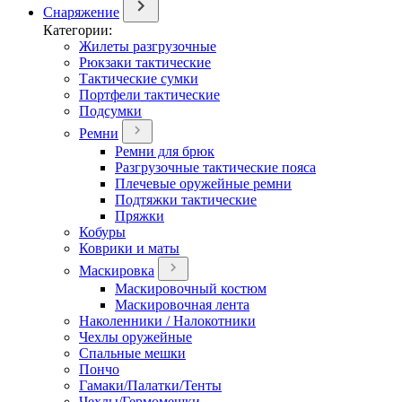
Снаряжение
Категории:
Жилеты разгрузочные
Рюкзаки тактические
Тактические сумки
Портфели тактические
Подсумки
Ремни
Ремни для брюк
Разгрузочные тактические пояса
Плечевые оружейные ремни
Подтяжки тактические
Пряжки
Кобуры
Коврики и маты
Маскировка
Маскировочный костюм
Маскировочная лента
Наколенники / Налокотники
Чехлы оружейные
Спальные мешки
Пончо
Гамаки/Палатки/Тенты
Чехлы/Гермомешки