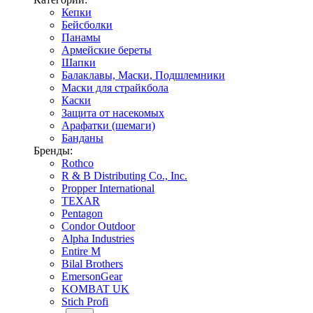
Кепки
Бейсболки
Панамы
Армейские береты
Шапки
Балаклавы, Маски, Подшлемники
Маски для страйкбола
Каски
Защита от насекомых
Арафатки (шемаги)
Банданы
Бренды:
Rothco
R & B Distributing Co., Inc.
Propper International
TEXAR
Pentagon
Condor Outdoor
Alpha Industries
Entire M
Bilal Brothers
EmersonGear
KOMBAT UK
Stich Profi