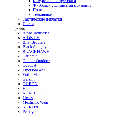
Камуфляжные футболки
Футболки с длинными рукавами
Поло
Тельняшки
Тактические перчатки
Носки
Бренды:
Alpha Industries
Arktis UK
Bilal Brothers
Black Stingray
BLACKHAWK
Carinthia
Condor Outdoor
CoolCat
EmersonGear
Entire M
Garsing
GURON
Hatch
KOMBAT UK
Limes
Mechanix Wear
NORFIN
Pentagon