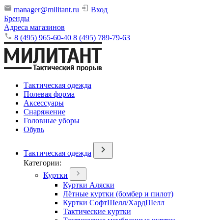
manager@militant.ru
Вход
Бренды
Адреса магазинов
8 (495) 965-60-40
8 (495) 789-79-63
Тактическая одежда
Полевая форма
Аксессуары
Снаряжение
Головные уборы
Обувь
Тактическая одежда
Категории:
Куртки
Куртки Аляски
Лётные куртки (бомбер и пилот)
Куртки СофтШелл/ХардШелл
Тактические куртки