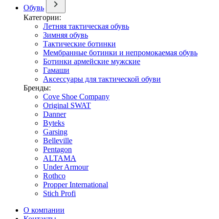
Обувь
Категории:
Летняя тактическая обувь
Зимняя обувь
Тактические ботинки
Мембранные ботинки и непромокаемая обувь
Ботинки армейские мужские
Гамаши
Аксессуары для тактической обуви
Бренды:
Cove Shoe Company
Original SWAT
Danner
Byteks
Garsing
Belleville
Pentagon
ALTAMA
Under Armour
Rothco
Propper International
Stich Profi
О компании
Контакты