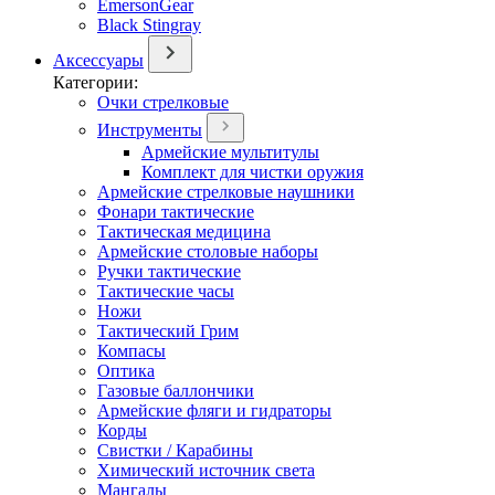
EmersonGear
Black Stingray
Аксессуары
Категории:
Очки стрелковые
Инструменты
Армейские мультитулы
Комплект для чистки оружия
Армейские стрелковые наушники
Фонари тактические
Тактическая медицина
Армейские столовые наборы
Ручки тактические
Тактические часы
Ножи
Тактический Грим
Компасы
Оптика
Газовые баллончики
Армейские фляги и гидраторы
Корды
Свистки / Карабины
Химический источник света
Мангалы