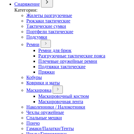
Снаряжение
Категории:
Жилеты разгрузочные
Рюкзаки тактические
Тактические сумки
Портфели тактические
Подсумки
Ремни
Ремни для брюк
Разгрузочные тактические пояса
Плечевые оружейные ремни
Подтяжки тактические
Пряжки
Кобуры
Коврики и маты
Маскировка
Маскировочный костюм
Маскировочная лента
Наколенники / Налокотники
Чехлы оружейные
Спальные мешки
Пончо
Гамаки/Палатки/Тенты
Чехлы/Гермомешки