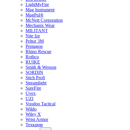
LightMyFire
Mag Instrument
MagPul®
McNett Corporation
Mechanix Wear
MILITANT
Nite Ize
Peltor 3M
Pentagon
Rhino Rescue
Rothco
RUIKE
Smith & Wesson
SORDIN
Stich Profi
Streamlight
SureFire
Uvex
UZI
Voodoo Tactical
Wildo
Wiley X
Wrist Armor
Техкрим