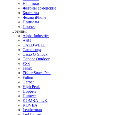
Нашивки
Жетоны армейские
Браслеты
Чехлы iPhone
Прицелы
Прочее
Бренды:
Alpha Industries
ASG
CALDWELL
Cammenga
Casio G-Shock
Condor Outdoor
ESS
Fenix
Fisher Space Pen
Fulton
Gerber
High Peak
Hoppe's
Humvee
KOMBAT UK
KOVEA
Leatherman
Led Lenser