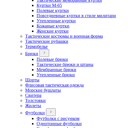
Тактические мембранные куртки
Куртки М-65
Полевые куртки
Повседневные куртки в стиле милитари
Утепленные куртки
Кожаные куртки
Женские куртки
Тактические костюмы и военная форма
Тактические рубашки
Термобелье
Брюки
Полевые брюки
Тактические брюки и штаны
Мембранные брюки
Утепленные брюки
Шорты
Флисовая тактическая одежда
Морские бушлаты
Свитера
Толстовки
Жилеты
Футболки
Футболки с рисунком
Однотонные футболки