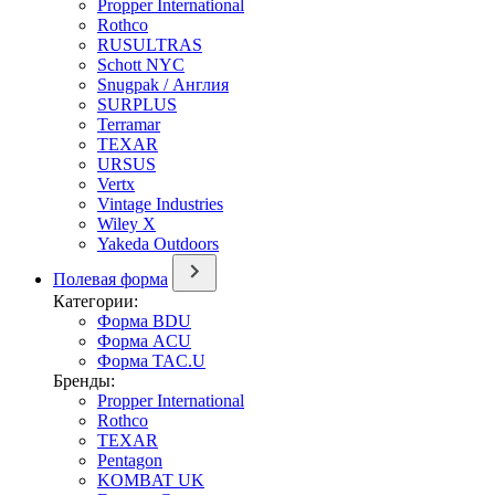
Propper International
Rothco
RUSULTRAS
Schott NYC
Snugpak / Англия
SURPLUS
Terramar
TEXAR
URSUS
Vertx
Vintage Industries
Wiley X
Yakeda Outdoors
Полевая форма
Категории:
Форма BDU
Форма ACU
Форма TAC.U
Бренды:
Propper International
Rothco
TEXAR
Pentagon
KOMBAT UK