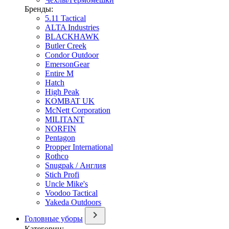
Бренды:
5.11 Tactical
ALTA Industries
BLACKHAWK
Butler Creek
Condor Outdoor
EmersonGear
Entire M
Hatch
High Peak
KOMBAT UK
McNett Corporation
MILITANT
NORFIN
Pentagon
Propper International
Rothco
Snugpak / Англия
Stich Profi
Uncle Mike's
Voodoo Tactical
Yakeda Outdoors
Головные уборы
Категории: