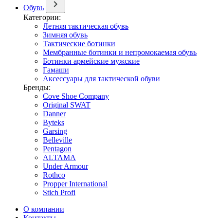
Обувь
Категории:
Летняя тактическая обувь
Зимняя обувь
Тактические ботинки
Мембранные ботинки и непромокаемая обувь
Ботинки армейские мужские
Гамаши
Аксессуары для тактической обуви
Бренды:
Cove Shoe Company
Original SWAT
Danner
Byteks
Garsing
Belleville
Pentagon
ALTAMA
Under Armour
Rothco
Propper International
Stich Profi
О компании
Контакты