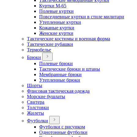
Тактические мембранные куртки
Куртки М-65
Полевые куртки
Повседневные куртки в стиле милитари
Утепленные куртки
Кожаные куртки
Женские куртки
Тактические костюмы и военная форма
Тактические рубашки
Термобелье
Брюки
Полевые брюки
Тактические брюки и штаны
Мембранные брюки
Утепленные брюки
Шорты
Флисовая тактическая одежда
Морские бушлаты
Свитера
Толстовки
Жилеты
Футболки
Футболки с рисунком
Однотонные футболки