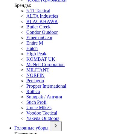
Бренды:
5.11 Tactical
ALTA Industries
BLACKHAWK
Butler Creek
Condor Outdoor
EmersonGear
Entire M
Hatch
High Peak
KOMBAT UK
McNett Corporation
MILITANT
NORFIN
Pentagon
Propper International
Rothco
Snugpak / Англия
Stich Profi
Uncle Mike's
Voodoo Tactical
Yakeda Outdoors
Головные уборы
Категории: