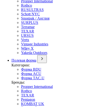
Propper International
Rothco
RUSULTRAS
Schott NYC
Snugpak / Англия
SURPLUS
Terramar
TEXAR
URSUS
Vertx
Vintage Industries
Wiley X
Yakeda Outdoors
Полевая форма
Категории:
Форма BDU
Форма ACU
Форма TAC.U
Бренды:
Propper International
Rothco
TEXAR
Pentagon
KOMBAT UK