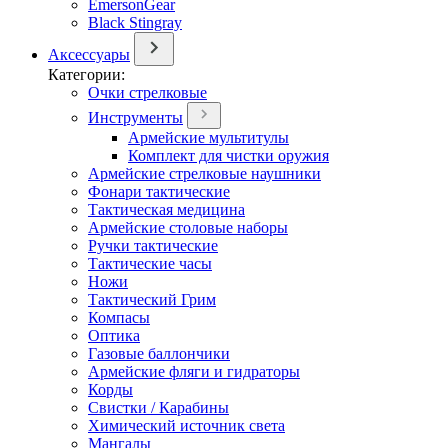
EmersonGear
Black Stingray
Аксессуары
Категории:
Очки стрелковые
Инструменты
Армейские мультитулы
Комплект для чистки оружия
Армейские стрелковые наушники
Фонари тактические
Тактическая медицина
Армейские столовые наборы
Ручки тактические
Тактические часы
Ножи
Тактический Грим
Компасы
Оптика
Газовые баллончики
Армейские фляги и гидраторы
Корды
Свистки / Карабины
Химический источник света
Мангалы