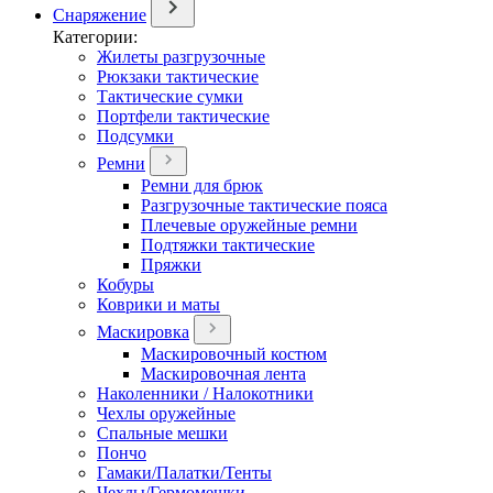
Снаряжение
Категории:
Жилеты разгрузочные
Рюкзаки тактические
Тактические сумки
Портфели тактические
Подсумки
Ремни
Ремни для брюк
Разгрузочные тактические пояса
Плечевые оружейные ремни
Подтяжки тактические
Пряжки
Кобуры
Коврики и маты
Маскировка
Маскировочный костюм
Маскировочная лента
Наколенники / Налокотники
Чехлы оружейные
Спальные мешки
Пончо
Гамаки/Палатки/Тенты
Чехлы/Гермомешки