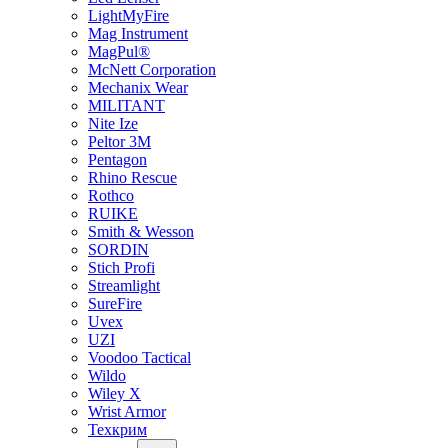
LightMyFire
Mag Instrument
MagPul®
McNett Corporation
Mechanix Wear
MILITANT
Nite Ize
Peltor 3M
Pentagon
Rhino Rescue
Rothco
RUIKE
Smith & Wesson
SORDIN
Stich Profi
Streamlight
SureFire
Uvex
UZI
Voodoo Tactical
Wildo
Wiley X
Wrist Armor
Техкрим