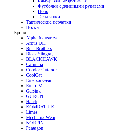
Камуфляжные футболки
Футболки с длинными рукавами
Поло
Тельняшки
Тактические перчатки
Носки
Бренды:
Alpha Industries
Arktis UK
Bilal Brothers
Black Stingray
BLACKHAWK
Carinthia
Condor Outdoor
CoolCat
EmersonGear
Entire M
Garsing
GURON
Hatch
KOMBAT UK
Limes
Mechanix Wear
NORFIN
Pentagon