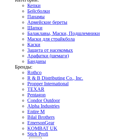
Кепки
Бейсболки
Панамы
Армейские береты
Шапки
Балаклавы, Маски, Подшлемники
Маски для страйкбола
Каски
Защита от насекомых
Арафатки (шемаги)
Банданы
Бренды:
Rothco
R & B Distributing Co., Inc.
Propper International
TEXAR
Pentagon
Condor Outdoor
Alpha Industries
Entire M
Bilal Brothers
EmersonGear
KOMBAT UK
Stich Profi