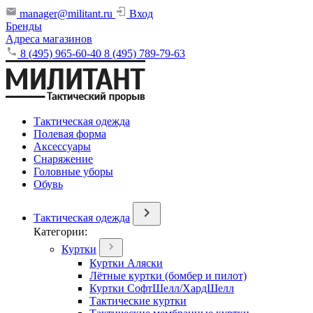
manager@militant.ru
Вход
Бренды
Адреса магазинов
8 (495) 965-60-40
8 (495) 789-79-63
Тактическая одежда
Полевая форма
Аксессуары
Снаряжение
Головные уборы
Обувь
Тактическая одежда
Категории:
Куртки
Куртки Аляски
Лётные куртки (бомбер и пилот)
Куртки СофтШелл/ХардШелл
Тактические куртки