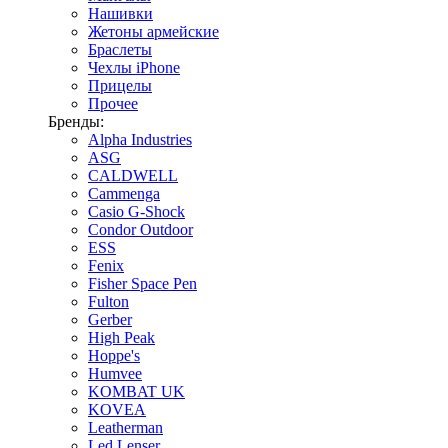
Нашивки
Жетоны армейские
Браслеты
Чехлы iPhone
Прицелы
Прочее
Бренды:
Alpha Industries
ASG
CALDWELL
Cammenga
Casio G-Shock
Condor Outdoor
ESS
Fenix
Fisher Space Pen
Fulton
Gerber
High Peak
Hoppe's
Humvee
KOMBAT UK
KOVEA
Leatherman
Led Lenser