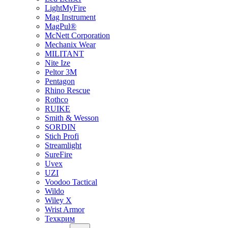
LightMyFire
Mag Instrument
MagPul®
McNett Corporation
Mechanix Wear
MILITANT
Nite Ize
Peltor 3M
Pentagon
Rhino Rescue
Rothco
RUIKE
Smith & Wesson
SORDIN
Stich Profi
Streamlight
SureFire
Uvex
UZI
Voodoo Tactical
Wildo
Wiley X
Wrist Armor
Техкрим