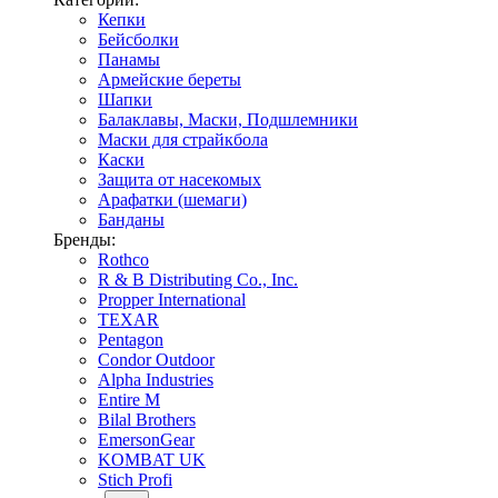
Кепки
Бейсболки
Панамы
Армейские береты
Шапки
Балаклавы, Маски, Подшлемники
Маски для страйкбола
Каски
Защита от насекомых
Арафатки (шемаги)
Банданы
Бренды:
Rothco
R & B Distributing Co., Inc.
Propper International
TEXAR
Pentagon
Condor Outdoor
Alpha Industries
Entire M
Bilal Brothers
EmersonGear
KOMBAT UK
Stich Profi