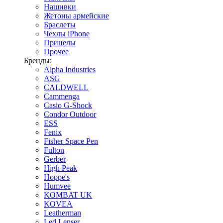
Нашивки
Жетоны армейские
Браслеты
Чехлы iPhone
Прицелы
Прочее
Бренды:
Alpha Industries
ASG
CALDWELL
Cammenga
Casio G-Shock
Condor Outdoor
ESS
Fenix
Fisher Space Pen
Fulton
Gerber
High Peak
Hoppe's
Humvee
KOMBAT UK
KOVEA
Leatherman
Led Lenser