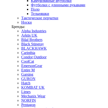
Камуфляжные футболки
Футболки с длинными рукавами
Поло
Тельняшки
Тактические перчатки
Носки
Бренды:
Alpha Industries
Arktis UK
Bilal Brothers
Black Stingray
BLACKHAWK
Carinthia
Condor Outdoor
CoolCat
EmersonGear
Entire M
Garsing
GURON
Hatch
KOMBAT UK
Limes
Mechanix Wear
NORFIN
Pentagon