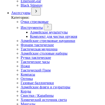
EmersonGear
Black Stingray
Аксессуары
Категории:
Очки стрелковые
Инструменты
Армейские мультитулы
Комплект для чистки оружия
Армейские стрелковые наушники
Фонари тактические
Тактическая медицина
Армейские столовые наборы
Ручки тактические
Тактические часы
Ножи
Тактический Грим
Компасы
Оптика
Газовые баллончики
Армейские фляги и гидраторы
Корды
Свистки / Карабины
Химический источник света
Мангалы