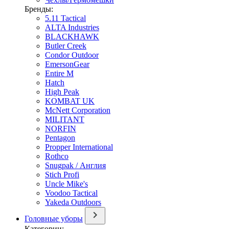
Бренды:
5.11 Tactical
ALTA Industries
BLACKHAWK
Butler Creek
Condor Outdoor
EmersonGear
Entire M
Hatch
High Peak
KOMBAT UK
McNett Corporation
MILITANT
NORFIN
Pentagon
Propper International
Rothco
Snugpak / Англия
Stich Profi
Uncle Mike's
Voodoo Tactical
Yakeda Outdoors
Головные уборы
Категории: