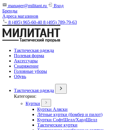
manager@militant.ru
Вход
Бренды
Адреса магазинов
8 (495) 965-60-40
8 (495) 789-79-63
Тактическая одежда
Полевая форма
Аксессуары
Снаряжение
Головные уборы
Обувь
Тактическая одежда
Категории:
Куртки
Куртки Аляски
Лётные куртки (бомбер и пилот)
Куртки СофтШелл/ХардШелл
Тактические куртки