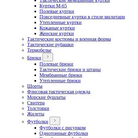
Тактические мембранные куртки
Куртки М-65
Полевые куртки
Повседневные куртки в стиле милитари
Утепленные куртки
Кожаные куртки
Женские куртки
Тактические костюмы и военная форма
Тактические рубашки
Термобелье
Брюки
Полевые брюки
Тактические брюки и штаны
Мембранные брюки
Утепленные брюки
Шорты
Флисовая тактическая одежда
Морские бушлаты
Свитера
Толстовки
Жилеты
Футболки
Футболки с рисунком
Однотонные футболки