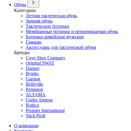
Обувь
Категории:
Летняя тактическая обувь
Зимняя обувь
Тактические ботинки
Мембранные ботинки и непромокаемая обувь
Ботинки армейские мужские
Гамаши
Аксессуары для тактической обуви
Бренды:
Cove Shoe Company
Original SWAT
Danner
Byteks
Garsing
Belleville
Pentagon
ALTAMA
Under Armour
Rothco
Propper International
Stich Profi
О компании
Контакты