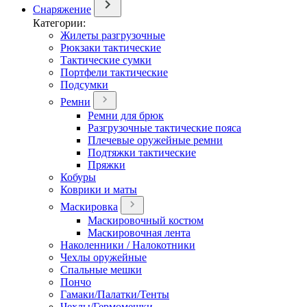
Снаряжение
Категории:
Жилеты разгрузочные
Рюкзаки тактические
Тактические сумки
Портфели тактические
Подсумки
Ремни
Ремни для брюк
Разгрузочные тактические пояса
Плечевые оружейные ремни
Подтяжки тактические
Пряжки
Кобуры
Коврики и маты
Маскировка
Маскировочный костюм
Маскировочная лента
Наколенники / Налокотники
Чехлы оружейные
Спальные мешки
Пончо
Гамаки/Палатки/Тенты
Чехлы/Гермомешки