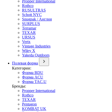
Propper International
Rothco
RUSULTRAS
Schott NYC
Snugpak / Англия
SURPLUS
Terramar
TEXAR
URSUS
Vertx
Vintage Industries
Wiley X
Yakeda Outdoors
Полевая форма
Категории:
Форма BDU
Форма ACU
Форма TAC.U
Бренды:
Propper International
Rothco
TEXAR
Pentagon
KOMBAT UK