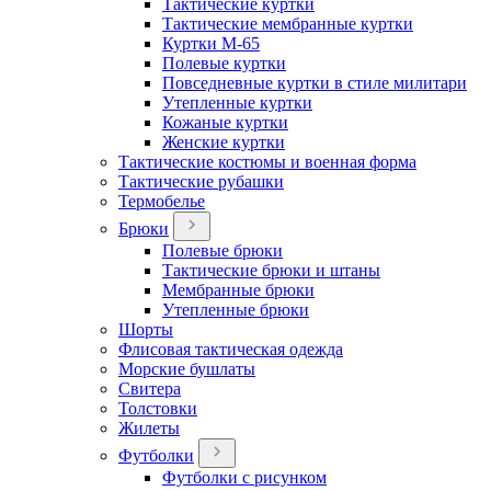
Тактические куртки
Тактические мембранные куртки
Куртки М-65
Полевые куртки
Повседневные куртки в стиле милитари
Утепленные куртки
Кожаные куртки
Женские куртки
Тактические костюмы и военная форма
Тактические рубашки
Термобелье
Брюки
Полевые брюки
Тактические брюки и штаны
Мембранные брюки
Утепленные брюки
Шорты
Флисовая тактическая одежда
Морские бушлаты
Свитера
Толстовки
Жилеты
Футболки
Футболки с рисунком