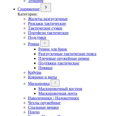
Техкрим
Снаряжение
Категории:
Жилеты разгрузочные
Рюкзаки тактические
Тактические сумки
Портфели тактические
Подсумки
Ремни
Ремни для брюк
Разгрузочные тактические пояса
Плечевые оружейные ремни
Подтяжки тактические
Пряжки
Кобуры
Коврики и маты
Маскировка
Маскировочный костюм
Маскировочная лента
Наколенники / Налокотники
Чехлы оружейные
Спальные мешки
Пончо