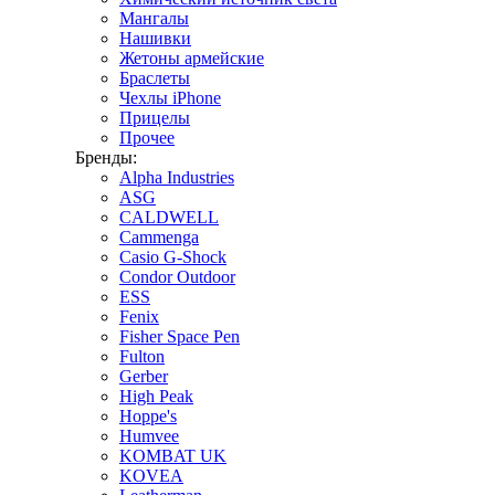
Мангалы
Нашивки
Жетоны армейские
Браслеты
Чехлы iPhone
Прицелы
Прочее
Бренды:
Alpha Industries
ASG
CALDWELL
Cammenga
Casio G-Shock
Condor Outdoor
ESS
Fenix
Fisher Space Pen
Fulton
Gerber
High Peak
Hoppe's
Humvee
KOMBAT UK
KOVEA