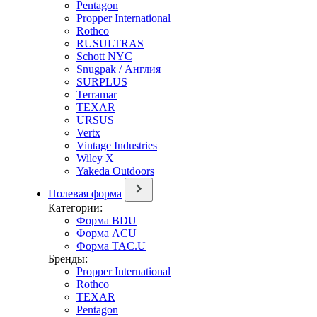
Pentagon
Propper International
Rothco
RUSULTRAS
Schott NYC
Snugpak / Англия
SURPLUS
Terramar
TEXAR
URSUS
Vertx
Vintage Industries
Wiley X
Yakeda Outdoors
Полевая форма
Категории:
Форма BDU
Форма ACU
Форма TAC.U
Бренды:
Propper International
Rothco
TEXAR
Pentagon