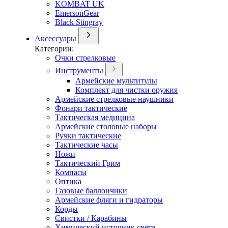
KOMBAT UK
EmersonGear
Black Stingray
Аксессуары
Категории:
Очки стрелковые
Инструменты
Армейские мультитулы
Комплект для чистки оружия
Армейские стрелковые наушники
Фонари тактические
Тактическая медицина
Армейские столовые наборы
Ручки тактические
Тактические часы
Ножи
Тактический Грим
Компасы
Оптика
Газовые баллончики
Армейские фляги и гидраторы
Корды
Свистки / Карабины
Химический источник света