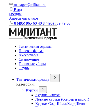
manager@militant.ru
Вход
Бренды
Адреса магазинов
8 (495) 965-60-40
8 (495) 789-79-63
Тактическая одежда
Полевая форма
Аксессуары
Снаряжение
Головные уборы
Обувь
Тактическая одежда
Категории:
Куртки
Куртки Аляски
Лётные куртки (бомбер и пилот)
Куртки СофтШелл/ХардШелл