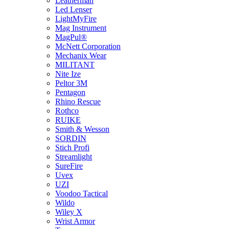
Leatherman
Led Lenser
LightMyFire
Mag Instrument
MagPul®
McNett Corporation
Mechanix Wear
MILITANT
Nite Ize
Peltor 3M
Pentagon
Rhino Rescue
Rothco
RUIKE
Smith & Wesson
SORDIN
Stich Profi
Streamlight
SureFire
Uvex
UZI
Voodoo Tactical
Wildo
Wiley X
Wrist Armor