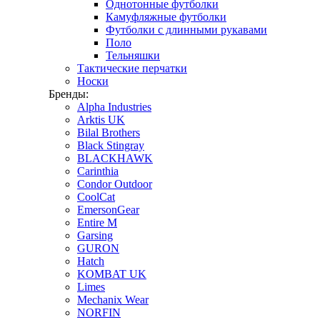
Однотонные футболки
Камуфляжные футболки
Футболки с длинными рукавами
Поло
Тельняшки
Тактические перчатки
Носки
Бренды:
Alpha Industries
Arktis UK
Bilal Brothers
Black Stingray
BLACKHAWK
Carinthia
Condor Outdoor
CoolCat
EmersonGear
Entire M
Garsing
GURON
Hatch
KOMBAT UK
Limes
Mechanix Wear
NORFIN