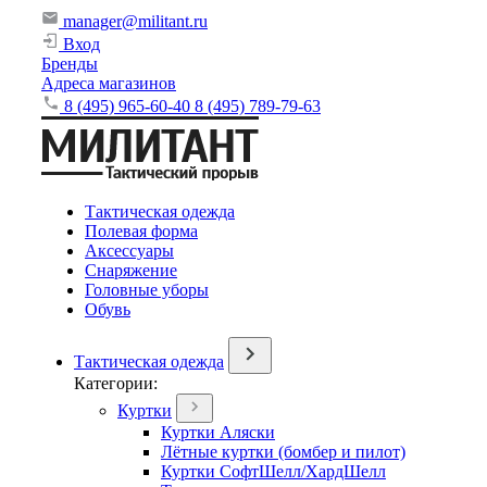
manager@militant.ru
Вход
Бренды
Адреса магазинов
8 (495) 965-60-40
8 (495) 789-79-63
Тактическая одежда
Полевая форма
Аксессуары
Снаряжение
Головные уборы
Обувь
Тактическая одежда
Категории:
Куртки
Куртки Аляски
Лётные куртки (бомбер и пилот)
Куртки СофтШелл/ХардШелл