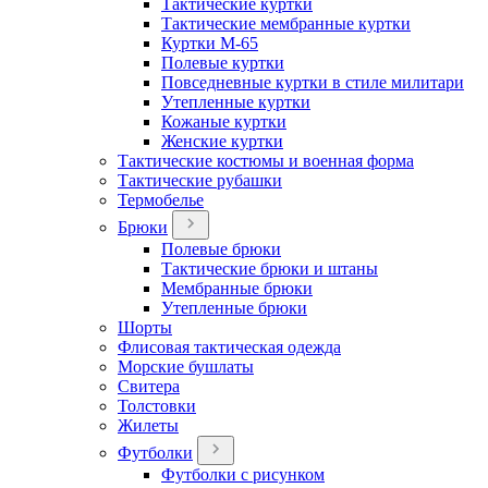
Тактические куртки
Тактические мембранные куртки
Куртки М-65
Полевые куртки
Повседневные куртки в стиле милитари
Утепленные куртки
Кожаные куртки
Женские куртки
Тактические костюмы и военная форма
Тактические рубашки
Термобелье
Брюки
Полевые брюки
Тактические брюки и штаны
Мембранные брюки
Утепленные брюки
Шорты
Флисовая тактическая одежда
Морские бушлаты
Свитера
Толстовки
Жилеты
Футболки
Футболки с рисунком