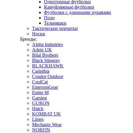
Однотонные футболки
Камуфляжные футболки
Футболки с длинными рукавами
Поло
Тельняшки
Тактические перчатки
Носки
Бренды:
Alpha Industries
Arktis UK
Bilal Brothers
Black Stingray
BLACKHAWK
Carinthia
Condor Outdoor
CoolCat
EmersonGear
Entire M
Garsing
GURON
Hatch
KOMBAT UK
Limes
Mechanix Wear
NORFIN