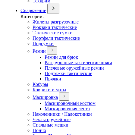
Техкрим
Снаряжение
Категории:
Жилеты разгрузочные
Рюкзаки тактические
Тактические сумки
Портфели тактические
Подсумки
Ремни
Ремни для брюк
Разгрузочные тактические пояса
Плечевые оружейные ремни
Подтяжки тактические
Пряжки
Кобуры
Коврики и маты
Маскировка
Маскировочный костюм
Маскировочная лента
Наколенники / Налокотники
Чехлы оружейные
Спальные мешки
Пончо