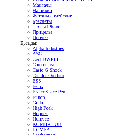
Мангалы
Нашивки
Жетоны армейские
Браслеты
Чехлы iPhone
Прицелы
Прочее
Бренды:
Alpha Industries
ASG
CALDWELL
Cammenga
Casio G-Shock
Condor Outdoor
ESS
Fenix
Fisher Space Pen
Fulton
Gerber
High Peak
Hoppe's
Humvee
KOMBAT UK
KOVEA