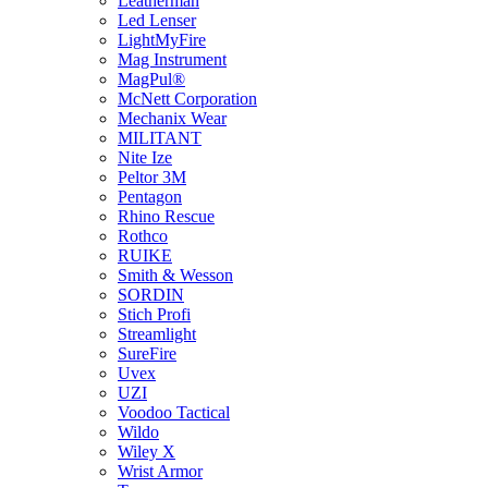
Leatherman
Led Lenser
LightMyFire
Mag Instrument
MagPul®
McNett Corporation
Mechanix Wear
MILITANT
Nite Ize
Peltor 3M
Pentagon
Rhino Rescue
Rothco
RUIKE
Smith & Wesson
SORDIN
Stich Profi
Streamlight
SureFire
Uvex
UZI
Voodoo Tactical
Wildo
Wiley X
Wrist Armor