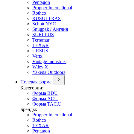
Pentagon
Propper International
Rothco
RUSULTRAS
Schott NYC
Snugpak / Англия
SURPLUS
Terramar
TEXAR
URSUS
Vertx
Vintage Industries
Wiley X
Yakeda Outdoors
Полевая форма
Категории:
Форма BDU
Форма ACU
Форма TAC.U
Бренды:
Propper International
Rothco
TEXAR
Pentagon