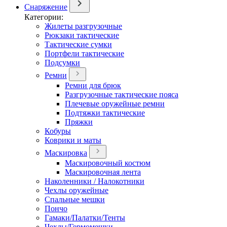
Снаряжение
Категории:
Жилеты разгрузочные
Рюкзаки тактические
Тактические сумки
Портфели тактические
Подсумки
Ремни
Ремни для брюк
Разгрузочные тактические пояса
Плечевые оружейные ремни
Подтяжки тактические
Пряжки
Кобуры
Коврики и маты
Маскировка
Маскировочный костюм
Маскировочная лента
Наколенники / Налокотники
Чехлы оружейные
Спальные мешки
Пончо
Гамаки/Палатки/Тенты
Чехлы/Гермомешки