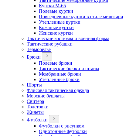
Тактические мембранные куртки
Куртки М-65
Полевые куртки
Повседневные куртки в стиле милитари
Утепленные куртки
Кожаные куртки
Женские куртки
Тактические костюмы и военная форма
Тактические рубашки
Термобелье
Брюки
Полевые брюки
Тактические брюки и штаны
Мембранные брюки
Утепленные брюки
Шорты
Флисовая тактическая одежда
Морские бушлаты
Свитера
Толстовки
Жилеты
Футболки
Футболки с рисунком
Однотонные футболки