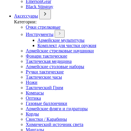
EmersonGear
Black Stingray
Аксессуары
Категории:
Очки стрелковые
Инструменты
Армейские мультитулы
Комплект для чистки оружия
Армейские стрелковые наушники
Фонари тактические
Тактическая медицина
Армейские столовые наборы
Ручки тактические
Тактические часы
Ножи
Тактический Грим
Компасы
Оптика
Газовые баллончики
Армейские фляги и гидраторы
Корды
Свистки / Карабины
Химический источник света
Мангалы