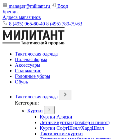
manager@militant.ru
Вход
Бренды
Адреса магазинов
8 (495) 965-60-40
8 (495) 789-79-63
Тактическая одежда
Полевая форма
Аксессуары
Снаряжение
Головные уборы
Обувь
Тактическая одежда
Категории:
Куртки
Куртки Аляски
Лётные куртки (бомбер и пилот)
Куртки СофтШелл/ХардШелл
Тактические куртки