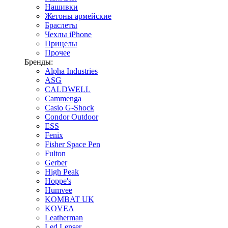
Нашивки
Жетоны армейские
Браслеты
Чехлы iPhone
Прицелы
Прочее
Бренды:
Alpha Industries
ASG
CALDWELL
Cammenga
Casio G-Shock
Condor Outdoor
ESS
Fenix
Fisher Space Pen
Fulton
Gerber
High Peak
Hoppe's
Humvee
KOMBAT UK
KOVEA
Leatherman
Led Lenser