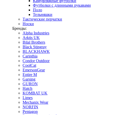
Камуфляжные футболки
Футболки с длинными рукавами
Поло
Тельняшки
Тактические перчатки
Носки
Бренды:
Alpha Industries
Arktis UK
Bilal Brothers
Black Stingray
BLACKHAWK
Carinthia
Condor Outdoor
CoolCat
EmersonGear
Entire M
Garsing
GURON
Hatch
KOMBAT UK
Limes
Mechanix Wear
NORFIN
Pentagon