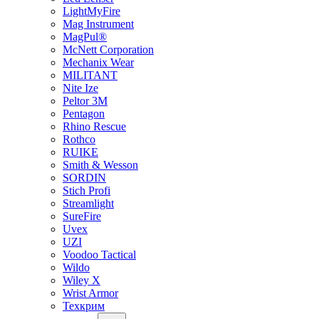
LightMyFire
Mag Instrument
MagPul®
McNett Corporation
Mechanix Wear
MILITANT
Nite Ize
Peltor 3M
Pentagon
Rhino Rescue
Rothco
RUIKE
Smith & Wesson
SORDIN
Stich Profi
Streamlight
SureFire
Uvex
UZI
Voodoo Tactical
Wildo
Wiley X
Wrist Armor
Техкрим