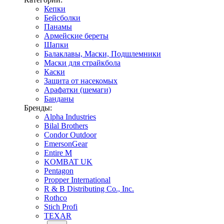
Кепки
Бейсболки
Панамы
Армейские береты
Шапки
Балаклавы, Маски, Подшлемники
Маски для страйкбола
Каски
Защита от насекомых
Арафатки (шемаги)
Банданы
Бренды:
Alpha Industries
Bilal Brothers
Condor Outdoor
EmersonGear
Entire M
KOMBAT UK
Pentagon
Propper International
R & B Distributing Co., Inc.
Rothco
Stich Profi
TEXAR