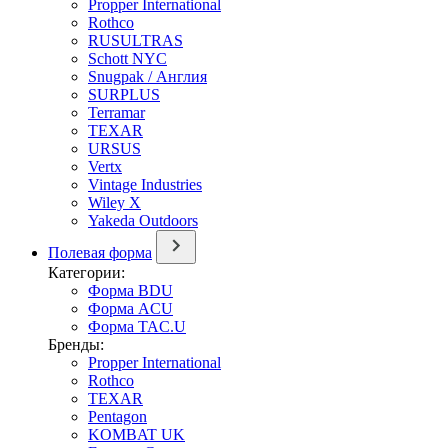
Propper International
Rothco
RUSULTRAS
Schott NYC
Snugpak / Англия
SURPLUS
Terramar
TEXAR
URSUS
Vertx
Vintage Industries
Wiley X
Yakeda Outdoors
Полевая форма
Категории:
Форма BDU
Форма ACU
Форма TAC.U
Бренды:
Propper International
Rothco
TEXAR
Pentagon
KOMBAT UK