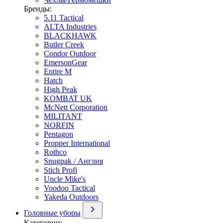
Бренды:
5.11 Tactical
ALTA Industries
BLACKHAWK
Butler Creek
Condor Outdoor
EmersonGear
Entire M
Hatch
High Peak
KOMBAT UK
McNett Corporation
MILITANT
NORFIN
Pentagon
Propper International
Rothco
Snugpak / Англия
Stich Profi
Uncle Mike's
Voodoo Tactical
Yakeda Outdoors
Головные уборы
Категории: