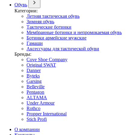
Обувь
Категории:
Летняя тактическая обувь
Зимняя обувь
Тактические ботинки
Мембранные ботинки и непромокаемая обувь
Ботинки армейские мужские
Гамаши
Аксессуары для тактической обуви
Бренды:
Cove Shoe Company
Original SWAT
Danner
Byteks
Garsing
Belleville
Pentagon
ALTAMA
Under Armour
Rothco
Propper International
Stich Profi
О компании
Контакты