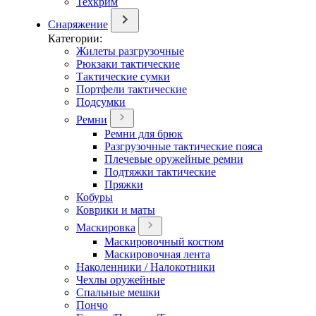
Техкрим
Снаряжение
Категории:
Жилеты разгрузочные
Рюкзаки тактические
Тактические сумки
Портфели тактические
Подсумки
Ремни
Ремни для брюк
Разгрузочные тактические пояса
Плечевые оружейные ремни
Подтяжки тактические
Пряжки
Кобуры
Коврики и маты
Маскировка
Маскировочный костюм
Маскировочная лента
Наколенники / Налокотники
Чехлы оружейные
Спальные мешки
Пончо