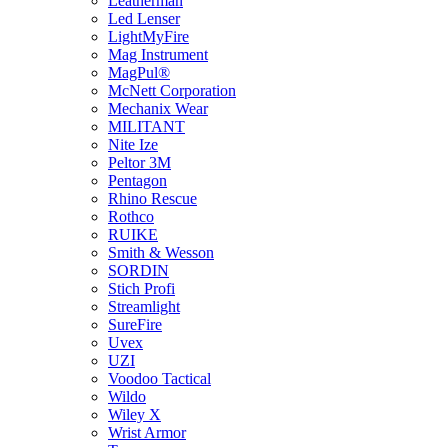
Leatherman
Led Lenser
LightMyFire
Mag Instrument
MagPul®
McNett Corporation
Mechanix Wear
MILITANT
Nite Ize
Peltor 3M
Pentagon
Rhino Rescue
Rothco
RUIKE
Smith & Wesson
SORDIN
Stich Profi
Streamlight
SureFire
Uvex
UZI
Voodoo Tactical
Wildo
Wiley X
Wrist Armor