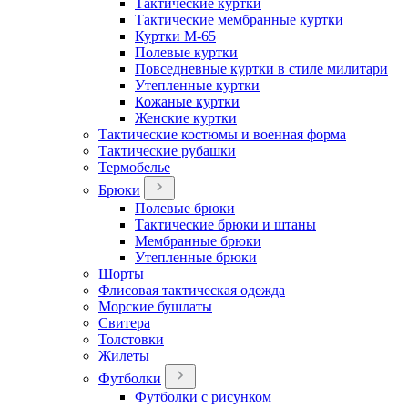
Тактические куртки
Тактические мембранные куртки
Куртки М-65
Полевые куртки
Повседневные куртки в стиле милитари
Утепленные куртки
Кожаные куртки
Женские куртки
Тактические костюмы и военная форма
Тактические рубашки
Термобелье
Брюки
Полевые брюки
Тактические брюки и штаны
Мембранные брюки
Утепленные брюки
Шорты
Флисовая тактическая одежда
Морские бушлаты
Свитера
Толстовки
Жилеты
Футболки
Футболки с рисунком