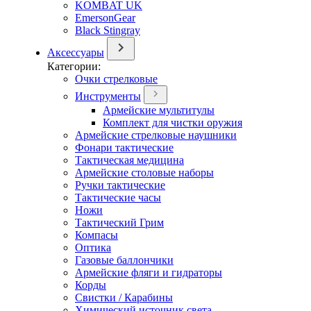
KOMBAT UK
EmersonGear
Black Stingray
Аксессуары
Категории:
Очки стрелковые
Инструменты
Армейские мультитулы
Комплект для чистки оружия
Армейские стрелковые наушники
Фонари тактические
Тактическая медицина
Армейские столовые наборы
Ручки тактические
Тактические часы
Ножи
Тактический Грим
Компасы
Оптика
Газовые баллончики
Армейские фляги и гидраторы
Корды
Свистки / Карабины
Химический источник света