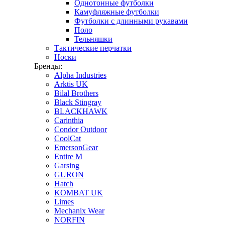
Однотонные футболки
Камуфляжные футболки
Футболки с длинными рукавами
Поло
Тельняшки
Тактические перчатки
Носки
Бренды:
Alpha Industries
Arktis UK
Bilal Brothers
Black Stingray
BLACKHAWK
Carinthia
Condor Outdoor
CoolCat
EmersonGear
Entire M
Garsing
GURON
Hatch
KOMBAT UK
Limes
Mechanix Wear
NORFIN