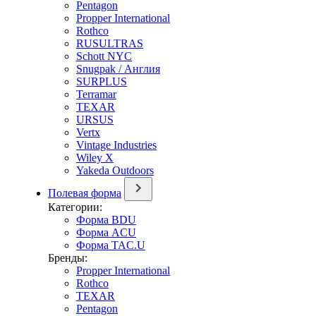
Pentagon
Propper International
Rothco
RUSULTRAS
Schott NYC
Snugpak / Англия
SURPLUS
Terramar
TEXAR
URSUS
Vertx
Vintage Industries
Wiley X
Yakeda Outdoors
Полевая форма
Категории:
Форма BDU
Форма ACU
Форма TAC.U
Бренды:
Propper International
Rothco
TEXAR
Pentagon