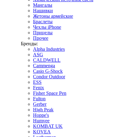
Мангалы
Нашивки
Жетоны армейские
Браслеты
Чехлы iPhone
Прицелы
Прочее
Бренды:
Alpha Industries
ASG
CALDWELL
Cammenga
Casio G-Shock
Condor Outdoor
ESS
Fenix
Fisher Space Pen
Fulton
Gerber
High Peak
Hoppe's
Humvee
KOMBAT UK
KOVEA