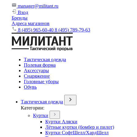
manager@militant.ru
Вход
Бренды
Адреса магазинов
8 (495) 965-60-40
8 (495) 789-79-63
Тактическая одежда
Полевая форма
Аксессуары
Снаряжение
Головные уборы
Обувь
Тактическая одежда
Категории:
Куртки
Куртки Аляски
Лётные куртки (бомбер и пилот)
Куртки СофтШелл/ХардШелл