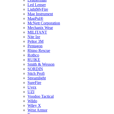
Leatherman
Led Lenser
LightMyFire
Mag Instrument
MagPul®
McNett Corporation
Mechanix Wear
MILITANT
Nite Ize
Peltor 3M
Pentagon
Rhino Rescue
Rothco
RUIKE
Smith & Wesson
SORDIN
Stich Profi
Streamlight
SureFire
Uvex
UZI
Voodoo Tactical
Wildo
Wiley X
Wrist Armor