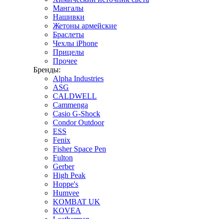
Мангалы
Нашивки
Жетоны армейские
Браслеты
Чехлы iPhone
Прицелы
Прочее
Бренды:
Alpha Industries
ASG
CALDWELL
Cammenga
Casio G-Shock
Condor Outdoor
ESS
Fenix
Fisher Space Pen
Fulton
Gerber
High Peak
Hoppe's
Humvee
KOMBAT UK
KOVEA