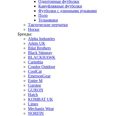
Однотонные футболки
Камуфляжные футболки
Футболки с длинными рукавами
Поло
Тельняшки
Тактические перчатки
Носки
Бренды:
Alpha Industries
Arktis UK
Bilal Brothers
Black Stingray
BLACKHAWK
Carinthia
Condor Outdoor
CoolCat
EmersonGear
Entire M
Garsing
GURON
Hatch
KOMBAT UK
Limes
Mechanix Wear
NORFIN