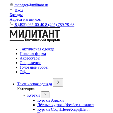
manager@militant.ru
Вход
Бренды
Адреса магазинов
8 (495) 965-60-40
8 (495) 789-79-63
Тактическая одежда
Полевая форма
Аксессуары
Снаряжение
Головные уборы
Обувь
Тактическая одежда
Категории:
Куртки
Куртки Аляски
Лётные куртки (бомбер и пилот)
Куртки СофтШелл/ХардШелл