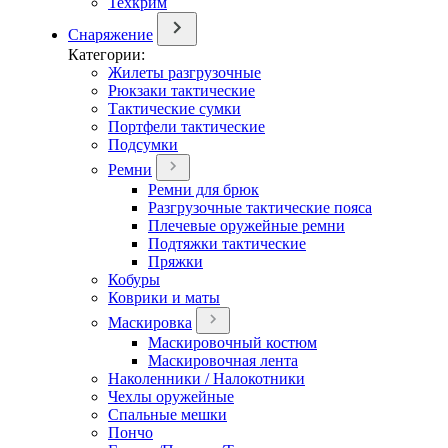
Техкрим
Снаряжение
Категории:
Жилеты разгрузочные
Рюкзаки тактические
Тактические сумки
Портфели тактические
Подсумки
Ремни
Ремни для брюк
Разгрузочные тактические пояса
Плечевые оружейные ремни
Подтяжки тактические
Пряжки
Кобуры
Коврики и маты
Маскировка
Маскировочный костюм
Маскировочная лента
Наколенники / Налокотники
Чехлы оружейные
Спальные мешки
Пончо