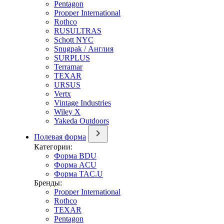
Pentagon
Propper International
Rothco
RUSULTRAS
Schott NYC
Snugpak / Англия
SURPLUS
Terramar
TEXAR
URSUS
Vertx
Vintage Industries
Wiley X
Yakeda Outdoors
Полевая форма
Категории:
Форма BDU
Форма ACU
Форма TAC.U
Бренды:
Propper International
Rothco
TEXAR
Pentagon