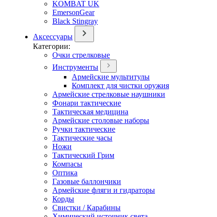
KOMBAT UK
EmersonGear
Black Stingray
Аксессуары
Категории:
Очки стрелковые
Инструменты
Армейские мультитулы
Комплект для чистки оружия
Армейские стрелковые наушники
Фонари тактические
Тактическая медицина
Армейские столовые наборы
Ручки тактические
Тактические часы
Ножи
Тактический Грим
Компасы
Оптика
Газовые баллончики
Армейские фляги и гидраторы
Корды
Свистки / Карабины
Химический источник света