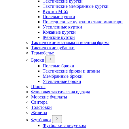
Тактические куртки
Тактические мембранные куртки
Куртки М-65
Полевые куртки
Повседневные куртки в стиле милитари
Утепленные куртки
Кожаные куртки
Женские куртки
Тактические костюмы и военная форма
Тактические рубашки
Термобелье
Брюки
Полевые брюки
Тактические брюки и штаны
Мембранные брюки
Утепленные брюки
Шорты
Флисовая тактическая одежда
Морские бушлаты
Свитера
Толстовки
Жилеты
Футболки
Футболки с рисунком