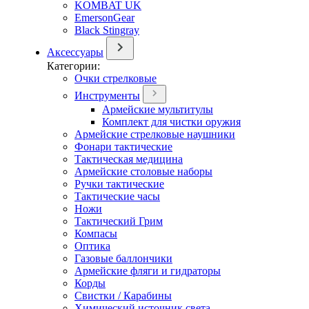
KOMBAT UK
EmersonGear
Black Stingray
Аксессуары
Категории:
Очки стрелковые
Инструменты
Армейские мультитулы
Комплект для чистки оружия
Армейские стрелковые наушники
Фонари тактические
Тактическая медицина
Армейские столовые наборы
Ручки тактические
Тактические часы
Ножи
Тактический Грим
Компасы
Оптика
Газовые баллончики
Армейские фляги и гидраторы
Корды
Свистки / Карабины
Химический источник света