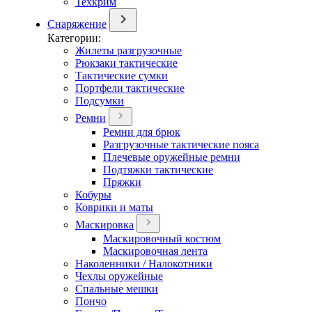
Техкрим
Снаряжение
Категории:
Жилеты разгрузочные
Рюкзаки тактические
Тактические сумки
Портфели тактические
Подсумки
Ремни
Ремни для брюк
Разгрузочные тактические пояса
Плечевые оружейные ремни
Подтяжки тактические
Пряжки
Кобуры
Коврики и маты
Маскировка
Маскировочный костюм
Маскировочная лента
Наколенники / Налокотники
Чехлы оружейные
Спальные мешки
Пончо