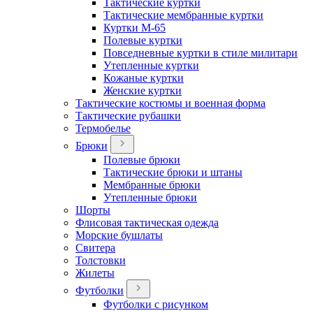
Тактические куртки
Тактические мембранные куртки
Куртки М-65
Полевые куртки
Повседневные куртки в стиле милитари
Утепленные куртки
Кожаные куртки
Женские куртки
Тактические костюмы и военная форма
Тактические рубашки
Термобелье
Брюки
Полевые брюки
Тактические брюки и штаны
Мембранные брюки
Утепленные брюки
Шорты
Флисовая тактическая одежда
Морские бушлаты
Свитера
Толстовки
Жилеты
Футболки
Футболки с рисунком