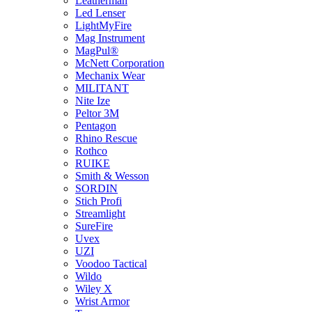
Leatherman
Led Lenser
LightMyFire
Mag Instrument
MagPul®
McNett Corporation
Mechanix Wear
MILITANT
Nite Ize
Peltor 3M
Pentagon
Rhino Rescue
Rothco
RUIKE
Smith & Wesson
SORDIN
Stich Profi
Streamlight
SureFire
Uvex
UZI
Voodoo Tactical
Wildo
Wiley X
Wrist Armor