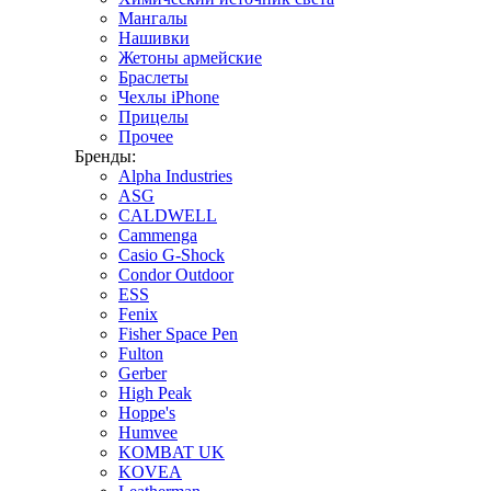
Мангалы
Нашивки
Жетоны армейские
Браслеты
Чехлы iPhone
Прицелы
Прочее
Бренды:
Alpha Industries
ASG
CALDWELL
Cammenga
Casio G-Shock
Condor Outdoor
ESS
Fenix
Fisher Space Pen
Fulton
Gerber
High Peak
Hoppe's
Humvee
KOMBAT UK
KOVEA