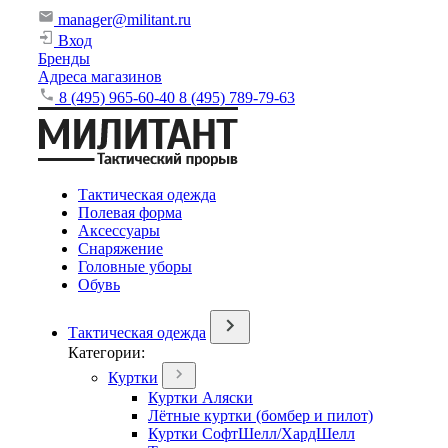
manager@militant.ru
Вход
Бренды
Адреса магазинов
8 (495) 965-60-40
8 (495) 789-79-63
Тактическая одежда
Полевая форма
Аксессуары
Снаряжение
Головные уборы
Обувь
Тактическая одежда
Категории:
Куртки
Куртки Аляски
Лётные куртки (бомбер и пилот)
Куртки СофтШелл/ХардШелл