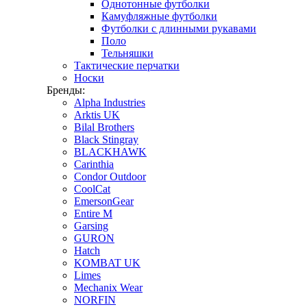
Однотонные футболки
Камуфляжные футболки
Футболки с длинными рукавами
Поло
Тельняшки
Тактические перчатки
Носки
Бренды:
Alpha Industries
Arktis UK
Bilal Brothers
Black Stingray
BLACKHAWK
Carinthia
Condor Outdoor
CoolCat
EmersonGear
Entire M
Garsing
GURON
Hatch
KOMBAT UK
Limes
Mechanix Wear
NORFIN