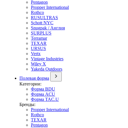
Pentagon
Propper International
Rothco
RUSULTRAS
Schott NYC
Snugpak / Англия
SURPLUS
Terramar
TEXAR
URSUS
Vertx
Vintage Industries
Wiley X
Yakeda Outdoors
Полевая форма
Категории:
Форма BDU
Форма ACU
Форма TAC.U
Бренды:
Propper International
Rothco
TEXAR
Pentagon