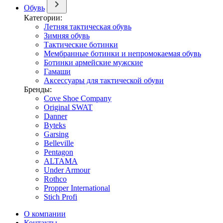
Обувь
Категории:
Летняя тактическая обувь
Зимняя обувь
Тактические ботинки
Мембранные ботинки и непромокаемая обувь
Ботинки армейские мужские
Гамаши
Аксессуары для тактической обуви
Бренды:
Cove Shoe Company
Original SWAT
Danner
Byteks
Garsing
Belleville
Pentagon
ALTAMA
Under Armour
Rothco
Propper International
Stich Profi
О компании
Контакты