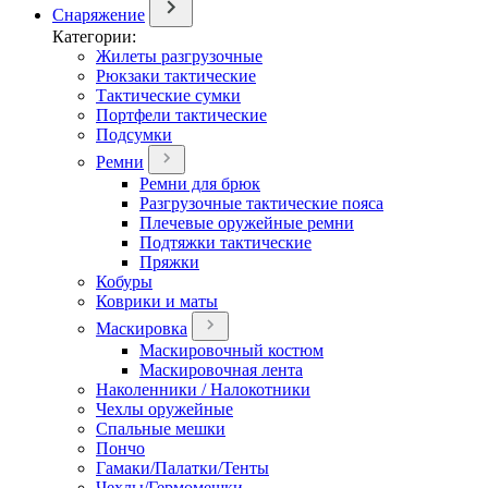
Снаряжение
Категории:
Жилеты разгрузочные
Рюкзаки тактические
Тактические сумки
Портфели тактические
Подсумки
Ремни
Ремни для брюк
Разгрузочные тактические пояса
Плечевые оружейные ремни
Подтяжки тактические
Пряжки
Кобуры
Коврики и маты
Маскировка
Маскировочный костюм
Маскировочная лента
Наколенники / Налокотники
Чехлы оружейные
Спальные мешки
Пончо
Гамаки/Палатки/Тенты
Чехлы/Гермомешки