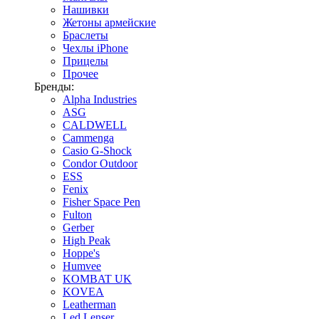
Нашивки
Жетоны армейские
Браслеты
Чехлы iPhone
Прицелы
Прочее
Бренды:
Alpha Industries
ASG
CALDWELL
Cammenga
Casio G-Shock
Condor Outdoor
ESS
Fenix
Fisher Space Pen
Fulton
Gerber
High Peak
Hoppe's
Humvee
KOMBAT UK
KOVEA
Leatherman
Led Lenser