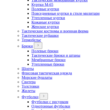
Тактические мембранные куртки
Куртки М-65
Полевые куртки
Повседневные куртки в стиле милитари
Утепленные куртки
Кожаные куртки
Женские куртки
Тактические костюмы и военная форма
Тактические рубашки
Термобелье
Брюки
Полевые брюки
Тактические брюки и штаны
Мембранные брюки
Утепленные брюки
Шорты
Флисовая тактическая одежда
Морские бушлаты
Свитера
Толстовки
Жилеты
Футболки
Футболки с рисунком
Однотонные футболки