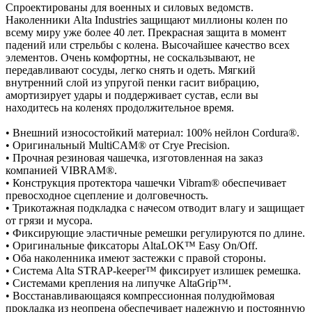
Спроектированы для военных и силовых ведомств.
Наколенники Alta Industries защищают миллионы колен по
всему миру уже более 40 лет. Прекрасная защита в момент
падений или стрельбы с колена. Высочайшее качество всех
элементов. Очень комфортны, не соскальзывают, не
передавливают сосуды, легко снять и одеть. Мягкий
внутренний слой из упругой пенки гасит вибрацию,
амортизирует удары и поддерживает сустав, если вы
находитесь на коленях продолжительное время.
• Внешний износостойкий материал: 100% нейлон Cordura®.
• Оригинальный MultiCAM® от Crye Precision.
• Прочная резиновая чашечка, изготовленная на заказ
компанией VIBRAM®.
• Конструкция протектора чашечки Vibram® обеспечивает
превосходное сцепление и долговечность.
• Трикотажная подкладка с начесом отводит влагу и защищает
от грязи и мусора.
• Фиксирующие эластичные ремешки регулируются по длине.
• Оригинальные фиксаторы AltaLOK™ Easy On/Off.
• Оба наколенника имеют застежки с правой стороны.
• Система Alta STRAP-keeper™ фиксирует излишек ремешка.
• Системами крепления на липучке AltaGrip™.
• Восстанавливающаяся компрессионная полудюймовая
прокладка из неопрена обеспечивает надежную и постоянную