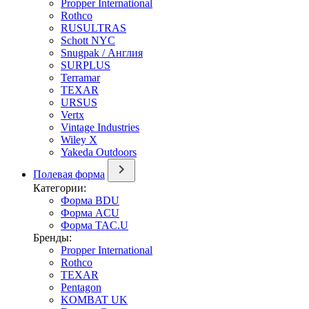
Propper International
Rothco
RUSULTRAS
Schott NYC
Snugpak / Англия
SURPLUS
Terramar
TEXAR
URSUS
Vertx
Vintage Industries
Wiley X
Yakeda Outdoors
Полевая форма
Категории:
Форма BDU
Форма ACU
Форма TAC.U
Бренды:
Propper International
Rothco
TEXAR
Pentagon
KOMBAT UK