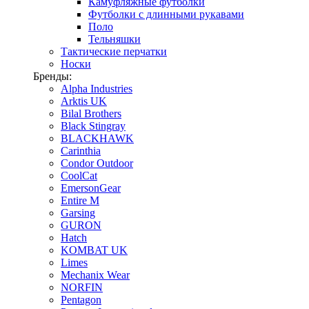
Камуфляжные футболки
Футболки с длинными рукавами
Поло
Тельняшки
Тактические перчатки
Носки
Бренды:
Alpha Industries
Arktis UK
Bilal Brothers
Black Stingray
BLACKHAWK
Carinthia
Condor Outdoor
CoolCat
EmersonGear
Entire M
Garsing
GURON
Hatch
KOMBAT UK
Limes
Mechanix Wear
NORFIN
Pentagon