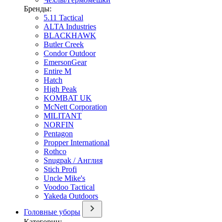
Бренды:
5.11 Tactical
ALTA Industries
BLACKHAWK
Butler Creek
Condor Outdoor
EmersonGear
Entire M
Hatch
High Peak
KOMBAT UK
McNett Corporation
MILITANT
NORFIN
Pentagon
Propper International
Rothco
Snugpak / Англия
Stich Profi
Uncle Mike's
Voodoo Tactical
Yakeda Outdoors
Головные уборы
Категории: