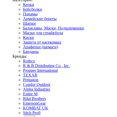
Кепки
Бейсболки
Панамы
Армейские береты
Шапки
Балаклавы, Маски, Подшлемники
Маски для страйкбола
Каски
Защита от насекомых
Арафатки (шемаги)
Банданы
Бренды:
Rothco
R & B Distributing Co., Inc.
Propper International
TEXAR
Pentagon
Condor Outdoor
Alpha Industries
Entire M
Bilal Brothers
EmersonGear
KOMBAT UK
Stich Profi