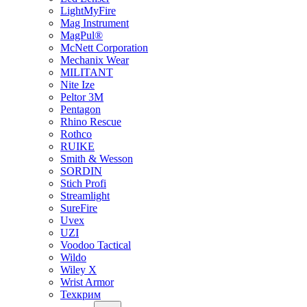
LightMyFire
Mag Instrument
MagPul®
McNett Corporation
Mechanix Wear
MILITANT
Nite Ize
Peltor 3M
Pentagon
Rhino Rescue
Rothco
RUIKE
Smith & Wesson
SORDIN
Stich Profi
Streamlight
SureFire
Uvex
UZI
Voodoo Tactical
Wildo
Wiley X
Wrist Armor
Техкрим