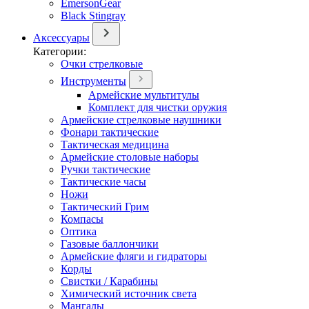
EmersonGear
Black Stingray
Аксессуары
Категории:
Очки стрелковые
Инструменты
Армейские мультитулы
Комплект для чистки оружия
Армейские стрелковые наушники
Фонари тактические
Тактическая медицина
Армейские столовые наборы
Ручки тактические
Тактические часы
Ножи
Тактический Грим
Компасы
Оптика
Газовые баллончики
Армейские фляги и гидраторы
Корды
Свистки / Карабины
Химический источник света
Мангалы