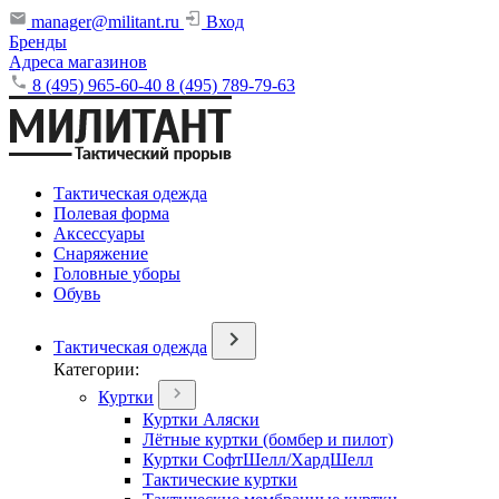
manager@militant.ru
Вход
Бренды
Адреса магазинов
8 (495) 965-60-40
8 (495) 789-79-63
Тактическая одежда
Полевая форма
Аксессуары
Снаряжение
Головные уборы
Обувь
Тактическая одежда
Категории:
Куртки
Куртки Аляски
Лётные куртки (бомбер и пилот)
Куртки СофтШелл/ХардШелл
Тактические куртки