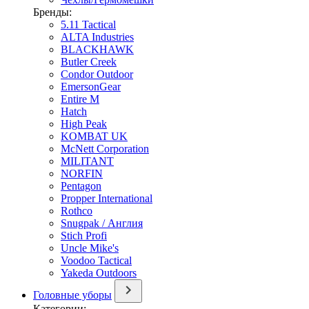
Бренды:
5.11 Tactical
ALTA Industries
BLACKHAWK
Butler Creek
Condor Outdoor
EmersonGear
Entire M
Hatch
High Peak
KOMBAT UK
McNett Corporation
MILITANT
NORFIN
Pentagon
Propper International
Rothco
Snugpak / Англия
Stich Profi
Uncle Mike's
Voodoo Tactical
Yakeda Outdoors
Головные уборы
Категории: