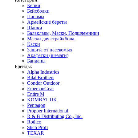
Кепки
Бейсболки
Панамы
Армейские береты
Шапки
Балаклавы, Маски, Подшлемники
Маски для страйкбола
Каски
Защита от насекомых
Арафатки (шемаги)
Банданы
Бренды:
Alpha Industries
Bilal Brothers
Condor Outdoor
EmersonGear
Entire M
KOMBAT UK
Pentagon
Propper International
R & B Distributing Co., Inc.
Rothco
Stich Profi
TEXAR