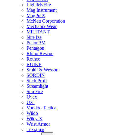
LightMyFire
Mag Instrument
MagPul®
McNett Corporation
Mechanix Wear
MILITANT
Nite Ize
Peltor 3M
Pentagon
Rhino Rescue
Rothco
RUIKE
Smith & Wesson
SORDIN
Stich Profi
Streamlight
SureFire
Uvex
UZI
Voodoo Tactical
Wildo
Wiley X
Wrist Armor
Техкрим