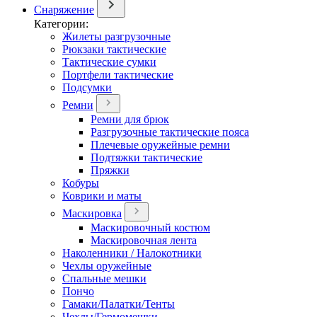
Снаряжение
Категории:
Жилеты разгрузочные
Рюкзаки тактические
Тактические сумки
Портфели тактические
Подсумки
Ремни
Ремни для брюк
Разгрузочные тактические пояса
Плечевые оружейные ремни
Подтяжки тактические
Пряжки
Кобуры
Коврики и маты
Маскировка
Маскировочный костюм
Маскировочная лента
Наколенники / Налокотники
Чехлы оружейные
Спальные мешки
Пончо
Гамаки/Палатки/Тенты
Чехлы/Гермомешки