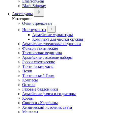
EmersonGear
Black Stingray
Аксессуары
Категории:
Очки стрелковые
Инструменты
Армейские мультитулы
Комплект для чистки оружия
Армейские стрелковые наушники
Фонари тактические
Тактическая медицина
Армейские столовые наборы
Ручки тактические
Тактические часы
Ножи
Тактический Грим
Компасы
Оптика
Газовые баллончики
Армейские фляги и гидраторы
Корды
Свистки / Карабины
Химический источник света
Мангалы