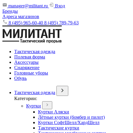
manager@militant.ru
Вход
Бренды
Адреса магазинов
8 (495) 965-60-40
8 (495) 789-79-63
Тактическая одежда
Полевая форма
Аксессуары
Снаряжение
Головные уборы
Обувь
Тактическая одежда
Категории:
Куртки
Куртки Аляски
Лётные куртки (бомбер и пилот)
Куртки СофтШелл/ХардШелл
Тактические куртки