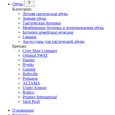
Обувь
Категории:
Летняя тактическая обувь
Зимняя обувь
Тактические ботинки
Мембранные ботинки и непромокаемая обувь
Ботинки армейские мужские
Гамаши
Аксессуары для тактической обуви
Бренды:
Cove Shoe Company
Original SWAT
Danner
Byteks
Garsing
Belleville
Pentagon
ALTAMA
Under Armour
Rothco
Propper International
Stich Profi
О компании
Контакты