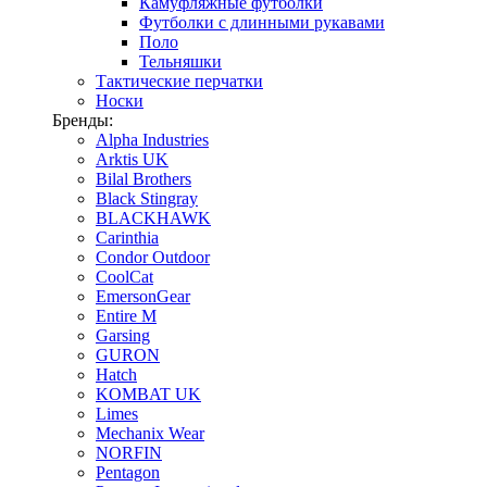
Камуфляжные футболки
Футболки с длинными рукавами
Поло
Тельняшки
Тактические перчатки
Носки
Бренды:
Alpha Industries
Arktis UK
Bilal Brothers
Black Stingray
BLACKHAWK
Carinthia
Condor Outdoor
CoolCat
EmersonGear
Entire M
Garsing
GURON
Hatch
KOMBAT UK
Limes
Mechanix Wear
NORFIN
Pentagon