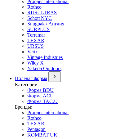
Propper International
Rothco
RUSULTRAS
Schott NYC
Snugpak / Англия
SURPLUS
Terramar
TEXAR
URSUS
Vertx
Vintage Industries
Wiley X
Yakeda Outdoors
Полевая форма
Категории:
Форма BDU
Форма ACU
Форма TAC.U
Бренды:
Propper International
Rothco
TEXAR
Pentagon
KOMBAT UK