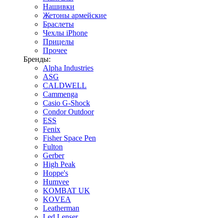
Нашивки
Жетоны армейские
Браслеты
Чехлы iPhone
Прицелы
Прочее
Бренды:
Alpha Industries
ASG
CALDWELL
Cammenga
Casio G-Shock
Condor Outdoor
ESS
Fenix
Fisher Space Pen
Fulton
Gerber
High Peak
Hoppe's
Humvee
KOMBAT UK
KOVEA
Leatherman
Led Lenser