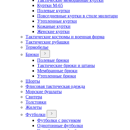
Тактические мембранные куртки
Куртки М-65
Полевые куртки
Повседневные куртки в стиле милитари
Утепленные куртки
Кожаные куртки
Женские куртки
Тактические костюмы и военная форма
Тактические рубашки
Термобелье
Брюки
Полевые брюки
Тактические брюки и штаны
Мембранные брюки
Утепленные брюки
Шорты
Флисовая тактическая одежда
Морские бушлаты
Свитера
Толстовки
Жилеты
Футболки
Футболки с рисунком
Однотонные футболки