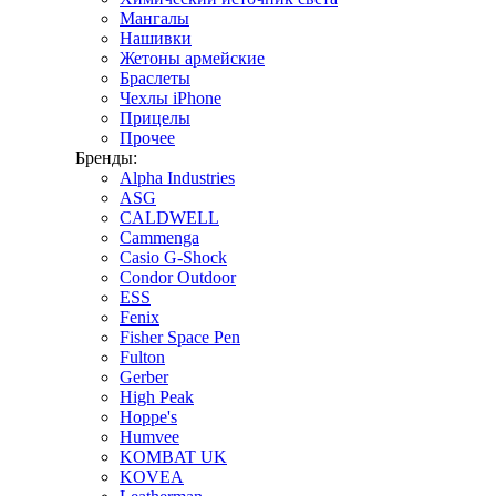
Мангалы
Нашивки
Жетоны армейские
Браслеты
Чехлы iPhone
Прицелы
Прочее
Бренды:
Alpha Industries
ASG
CALDWELL
Cammenga
Casio G-Shock
Condor Outdoor
ESS
Fenix
Fisher Space Pen
Fulton
Gerber
High Peak
Hoppe's
Humvee
KOMBAT UK
KOVEA