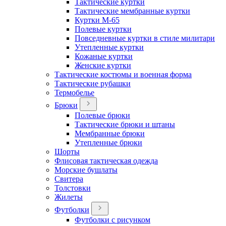
Тактические куртки
Тактические мембранные куртки
Куртки М-65
Полевые куртки
Повседневные куртки в стиле милитари
Утепленные куртки
Кожаные куртки
Женские куртки
Тактические костюмы и военная форма
Тактические рубашки
Термобелье
Брюки
Полевые брюки
Тактические брюки и штаны
Мембранные брюки
Утепленные брюки
Шорты
Флисовая тактическая одежда
Морские бушлаты
Свитера
Толстовки
Жилеты
Футболки
Футболки с рисунком