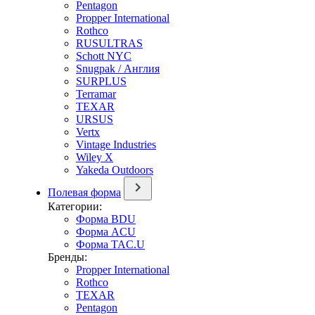
Pentagon
Propper International
Rothco
RUSULTRAS
Schott NYC
Snugpak / Англия
SURPLUS
Terramar
TEXAR
URSUS
Vertx
Vintage Industries
Wiley X
Yakeda Outdoors
Полевая форма
Категории:
Форма BDU
Форма ACU
Форма TAC.U
Бренды:
Propper International
Rothco
TEXAR
Pentagon