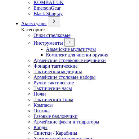
KOMBAT UK
EmersonGear
Black Stingray
Аксессуары
Категории:
Очки стрелковые
Инструменты
Армейские мультитулы
Комплект для чистки оружия
Армейские стрелковые наушники
Фонари тактические
Тактическая медицина
Армейские столовые наборы
Ручки тактические
Тактические часы
Ножи
Тактический Грим
Компасы
Оптика
Газовые баллончики
Армейские фляги и гидраторы
Корды
Свистки / Карабины
Химический источник света