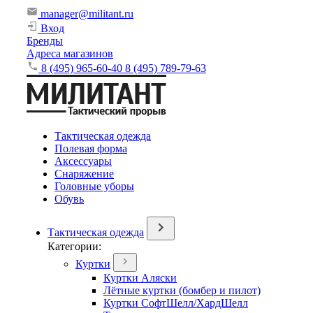
manager@militant.ru
Вход
Бренды
Адреса магазинов
8 (495) 965-60-40
8 (495) 789-79-63
Тактическая одежда
Полевая форма
Аксессуары
Снаряжение
Головные уборы
Обувь
Тактическая одежда
Категории:
Куртки
Куртки Аляски
Лётные куртки (бомбер и пилот)
Куртки СофтШелл/ХардШелл