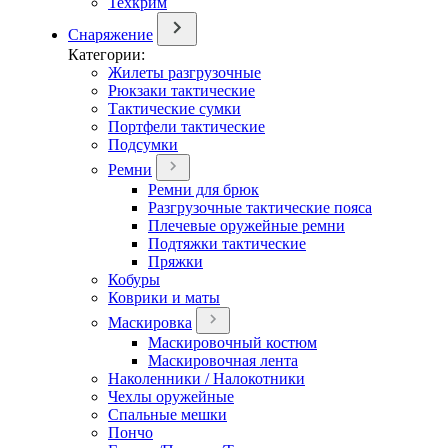
Техкрим
Снаряжение
Категории:
Жилеты разгрузочные
Рюкзаки тактические
Тактические сумки
Портфели тактические
Подсумки
Ремни
Ремни для брюк
Разгрузочные тактические пояса
Плечевые оружейные ремни
Подтяжки тактические
Пряжки
Кобуры
Коврики и маты
Маскировка
Маскировочный костюм
Маскировочная лента
Наколенники / Налокотники
Чехлы оружейные
Спальные мешки
Пончо