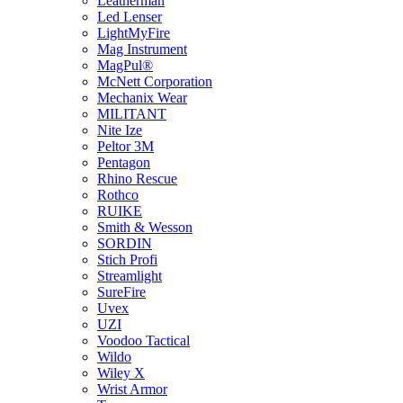
Leatherman
Led Lenser
LightMyFire
Mag Instrument
MagPul®
McNett Corporation
Mechanix Wear
MILITANT
Nite Ize
Peltor 3M
Pentagon
Rhino Rescue
Rothco
RUIKE
Smith & Wesson
SORDIN
Stich Profi
Streamlight
SureFire
Uvex
UZI
Voodoo Tactical
Wildo
Wiley X
Wrist Armor