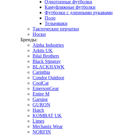
Однотонные футболки
Камуфляжные футболки
Футболки с длинными рукавами
Поло
Тельняшки
Тактические перчатки
Носки
Бренды:
Alpha Industries
Arktis UK
Bilal Brothers
Black Stingray
BLACKHAWK
Carinthia
Condor Outdoor
CoolCat
EmersonGear
Entire M
Garsing
GURON
Hatch
KOMBAT UK
Limes
Mechanix Wear
NORFIN