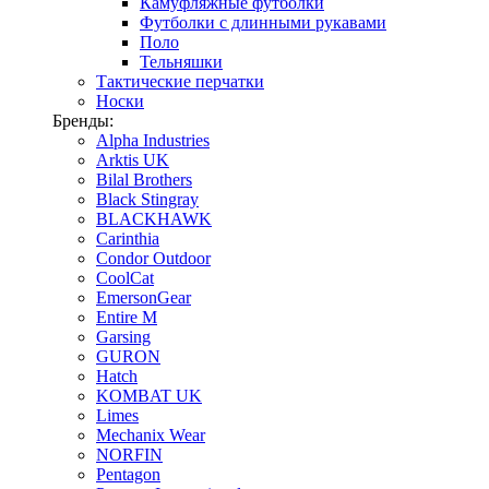
Камуфляжные футболки
Футболки с длинными рукавами
Поло
Тельняшки
Тактические перчатки
Носки
Бренды:
Alpha Industries
Arktis UK
Bilal Brothers
Black Stingray
BLACKHAWK
Carinthia
Condor Outdoor
CoolCat
EmersonGear
Entire M
Garsing
GURON
Hatch
KOMBAT UK
Limes
Mechanix Wear
NORFIN
Pentagon