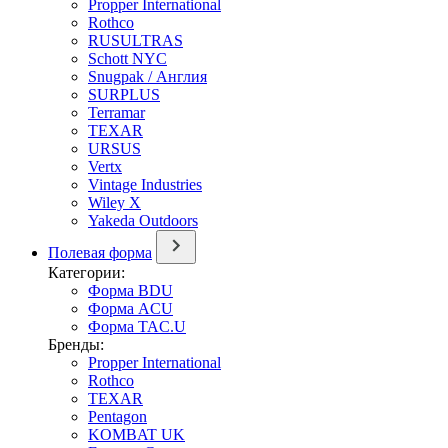
Propper International
Rothco
RUSULTRAS
Schott NYC
Snugpak / Англия
SURPLUS
Terramar
TEXAR
URSUS
Vertx
Vintage Industries
Wiley X
Yakeda Outdoors
Полевая форма
Категории:
Форма BDU
Форма ACU
Форма TAC.U
Бренды:
Propper International
Rothco
TEXAR
Pentagon
KOMBAT UK