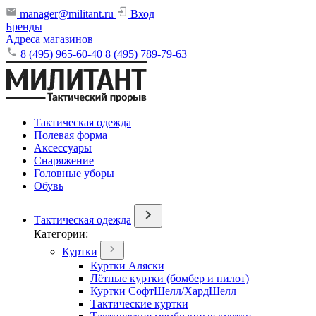
manager@militant.ru
Вход
Бренды
Адреса магазинов
8 (495) 965-60-40
8 (495) 789-79-63
Тактическая одежда
Полевая форма
Аксессуары
Снаряжение
Головные уборы
Обувь
Тактическая одежда
Категории:
Куртки
Куртки Аляски
Лётные куртки (бомбер и пилот)
Куртки СофтШелл/ХардШелл
Тактические куртки