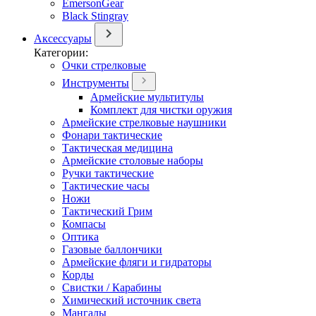
EmersonGear
Black Stingray
Аксессуары
Категории:
Очки стрелковые
Инструменты
Армейские мультитулы
Комплект для чистки оружия
Армейские стрелковые наушники
Фонари тактические
Тактическая медицина
Армейские столовые наборы
Ручки тактические
Тактические часы
Ножи
Тактический Грим
Компасы
Оптика
Газовые баллончики
Армейские фляги и гидраторы
Корды
Свистки / Карабины
Химический источник света
Мангалы