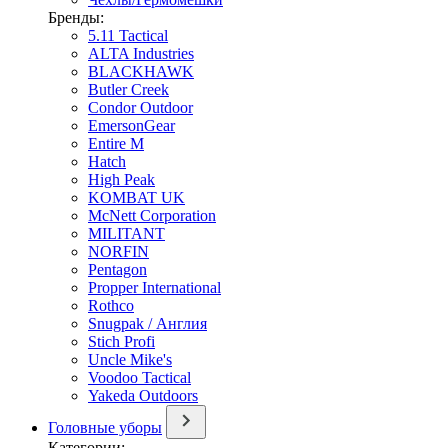
Бренды:
5.11 Tactical
ALTA Industries
BLACKHAWK
Butler Creek
Condor Outdoor
EmersonGear
Entire M
Hatch
High Peak
KOMBAT UK
McNett Corporation
MILITANT
NORFIN
Pentagon
Propper International
Rothco
Snugpak / Англия
Stich Profi
Uncle Mike's
Voodoo Tactical
Yakeda Outdoors
Головные уборы
Категории: