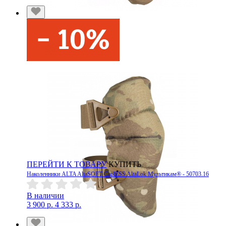
ПЕРЕЙТИ К ТОВАРУ
КУПИТЬ
Наколенники ALTA AltaSOFT CaplESS AltaLok Мультикам® - 50703.16
В наличии
3 900 р.
4 333 р.