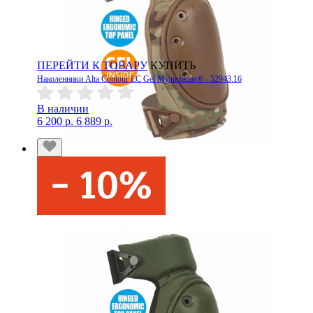
ПЕРЕЙТИ К ТОВАРУ
КУПИТЬ
Наколенники Alta Contour LC Gel Мультикам® - 52943.16
В наличии
6 200 р.
6 889 р.