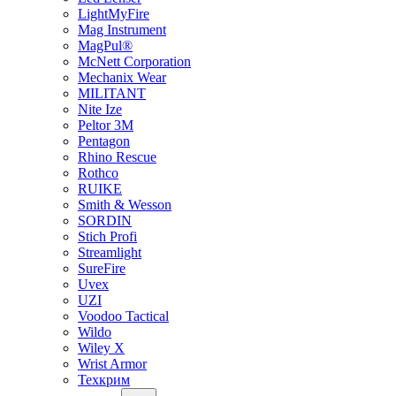
LightMyFire
Mag Instrument
MagPul®
McNett Corporation
Mechanix Wear
MILITANT
Nite Ize
Peltor 3M
Pentagon
Rhino Rescue
Rothco
RUIKE
Smith & Wesson
SORDIN
Stich Profi
Streamlight
SureFire
Uvex
UZI
Voodoo Tactical
Wildo
Wiley X
Wrist Armor
Техкрим