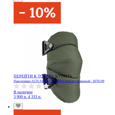
ПЕРЕЙТИ К ТОВАРУ
КУПИТЬ
Наколенники ALTA AltaSOFT CaplESS AltaLok Оливковый - 50703.09
В наличии
3 900 р.
4 333 р.