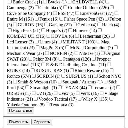
Butler Creek (1)
Byteks (1)
CALDWELL (4)
Cammenga (2)
Carinthia (5)
Condor Outdoor (226)
Cove Shoe Company (4)
ESS (47)
EmersonGear (27)
Entire M (151)
Fenix (16)
Fisher Space Pen (43)
Fulton
(3)
GURON (16)
Garsing (21)
Gerber (4)
Hatch (4)
High Peak (21)
Hoppe's (7)
Humvee (14)
KOMBAT UK (316)
KOVEA (6)
Leatherman (26)
Led Lenser (3)
Limes (4)
MILITANT (103)
Mag
Instrument (23)
MagPul® (5)
McNett Corporation (7)
Mechanix Wear (37)
NORFIN (2)
Nite Ize (1)
Original
SWAT (23)
Peltor 3M (8)
Pentagon (126)
Propper
International (113)
R & B Distributing Co., Inc. (11)
RUIKE (14)
RUSULTRAS (1)
Rhino Rescue (15)
Rothco (574)
SORDIN (1)
SURPLUS (1)
Schott NYC
(3)
Smith & Wesson (10)
Snugpak / Англия (1)
Stich
Profi (94)
Streamlight (1)
TEXAR (44)
Terramar (2)
URSUS (11)
UZI (26)
Uvex (5)
Vertx (16)
Vintage
Industries (21)
Voodoo Tactical (17)
Wiley X (135)
Yakeda Outdoors (8)
Техкрим (3)
Показать все
Применить
Сбросить