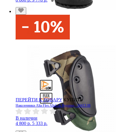
ПЕРЕЙТИ К ТОВАРУ
КУПИТЬ
Наколенники Alta Flex AltaLok Вудленд - 50413.08
В наличии
4 800 р.
5 333 р.