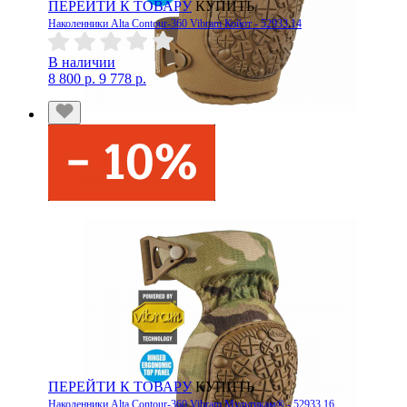
ПЕРЕЙТИ К ТОВАРУ
КУПИТЬ
Наколенники Alta Contour-360 Vibram Койот - 52933.14
В наличии
8 800 р.
9 778 р.
ПЕРЕЙТИ К ТОВАРУ
КУПИТЬ
Наколенники Alta Contour-360 Vibram Мультикам® - 52933.16