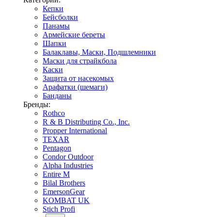
Кепки
Бейсболки
Панамы
Армейские береты
Шапки
Балаклавы, Маски, Подшлемники
Маски для страйкбола
Каски
Защита от насекомых
Арафатки (шемаги)
Банданы
Бренды:
Rothco
R & B Distributing Co., Inc.
Propper International
TEXAR
Pentagon
Condor Outdoor
Alpha Industries
Entire M
Bilal Brothers
EmersonGear
KOMBAT UK
Stich Profi