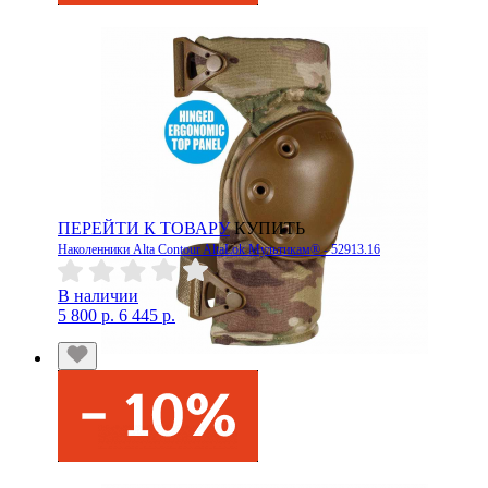
ПЕРЕЙТИ К ТОВАРУ
КУПИТЬ
Наколенники Alta Contour AltaLok Мультикам® - 52913.16
В наличии
5 800 р.
6 445 р.