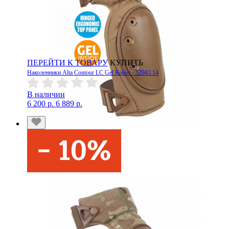
ПЕРЕЙТИ К ТОВАРУ
КУПИТЬ
Наколенники Alta Contour LC Gel Койот - 52943.14
В наличии
6 200 р.
6 889 р.