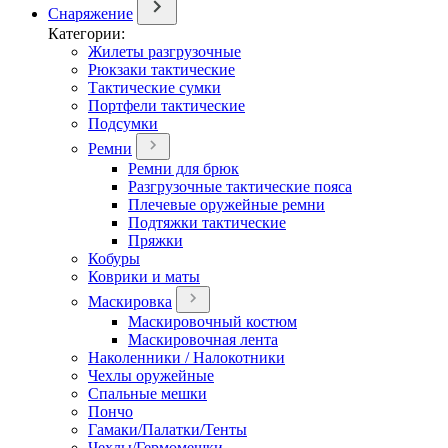
Снаряжение
Категории:
Жилеты разгрузочные
Рюкзаки тактические
Тактические сумки
Портфели тактические
Подсумки
Ремни
Ремни для брюк
Разгрузочные тактические пояса
Плечевые оружейные ремни
Подтяжки тактические
Пряжки
Кобуры
Коврики и маты
Маскировка
Маскировочный костюм
Маскировочная лента
Наколенники / Налокотники
Чехлы оружейные
Спальные мешки
Пончо
Гамаки/Палатки/Тенты
Чехлы/Гермомешки