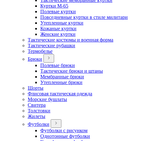
Тактические мембранные куртки
Куртки М-65
Полевые куртки
Повседневные куртки в стиле милитари
Утепленные куртки
Кожаные куртки
Женские куртки
Тактические костюмы и военная форма
Тактические рубашки
Термобелье
Брюки
Полевые брюки
Тактические брюки и штаны
Мембранные брюки
Утепленные брюки
Шорты
Флисовая тактическая одежда
Морские бушлаты
Свитера
Толстовки
Жилеты
Футболки
Футболки с рисунком
Однотонные футболки