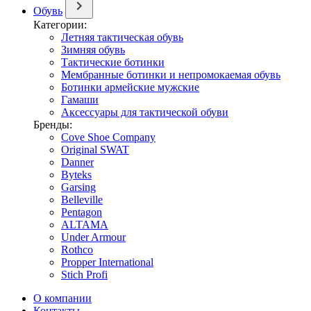
Обувь
Категории:
Летняя тактическая обувь
Зимняя обувь
Тактические ботинки
Мембранные ботинки и непромокаемая обувь
Ботинки армейские мужские
Гамаши
Аксессуары для тактической обуви
Бренды:
Cove Shoe Company
Original SWAT
Danner
Byteks
Garsing
Belleville
Pentagon
ALTAMA
Under Armour
Rothco
Propper International
Stich Profi
О компании
Контакты