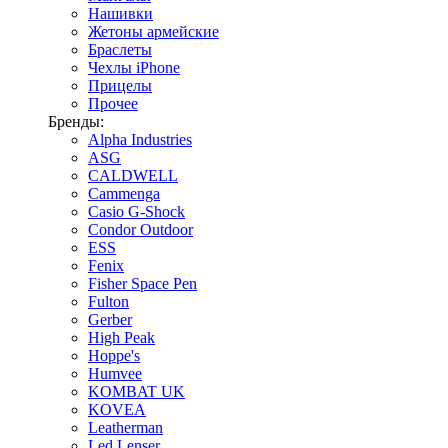
Нашивки
Жетоны армейские
Браслеты
Чехлы iPhone
Прицелы
Прочее
Бренды:
Alpha Industries
ASG
CALDWELL
Cammenga
Casio G-Shock
Condor Outdoor
ESS
Fenix
Fisher Space Pen
Fulton
Gerber
High Peak
Hoppe's
Humvee
KOMBAT UK
KOVEA
Leatherman
Led Lenser