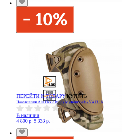
ПЕРЕЙТИ К ТОВАРУ
КУПИТЬ
Наколенники Alta Flex AltaLok Мультикам® - 50413.16
В наличии
4 800 р.
5 333 р.