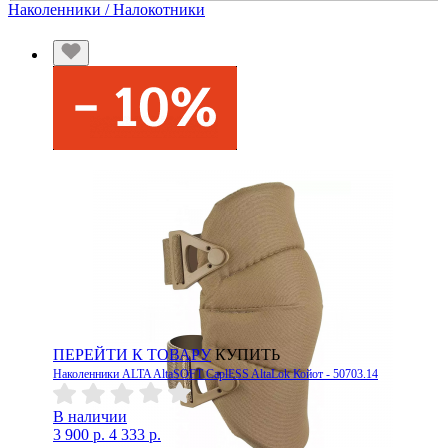
Наколенники / Налокотники
ПЕРЕЙТИ К ТОВАРУ
КУПИТЬ
Наколенники ALTA AltaSOFT CaplESS AltaLok Койот - 50703.14
В наличии
3 900 р.
4 333 р.