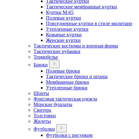
Тактические куртки
Тактические мембранные куртки
Куртки М-65
Полевые куртки
Повседневные куртки в стиле милитари
Утепленные куртки
Кожаные куртки
Женские куртки
Тактические костюмы и военная форма
Тактические рубашки
Термобелье
Брюки
Полевые брюки
Тактические брюки и штаны
Мембранные брюки
Утепленные брюки
Шорты
Флисовая тактическая одежда
Морские бушлаты
Свитера
Толстовки
Жилеты
Футболки
Футболки с рисунком