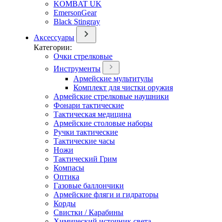
KOMBAT UK
EmersonGear
Black Stingray
Аксессуары
Категории:
Очки стрелковые
Инструменты
Армейские мультитулы
Комплект для чистки оружия
Армейские стрелковые наушники
Фонари тактические
Тактическая медицина
Армейские столовые наборы
Ручки тактические
Тактические часы
Ножи
Тактический Грим
Компасы
Оптика
Газовые баллончики
Армейские фляги и гидраторы
Корды
Свистки / Карабины
Химический источник света