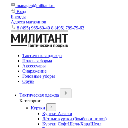
manager@militant.ru
Вход
Бренды
Адреса магазинов
8 (495) 965-60-40
8 (495) 789-79-63
Тактическая одежда
Полевая форма
Аксессуары
Снаряжение
Головные уборы
Обувь
Тактическая одежда
Категории:
Куртки
Куртки Аляски
Лётные куртки (бомбер и пилот)
Куртки СофтШелл/ХардШелл