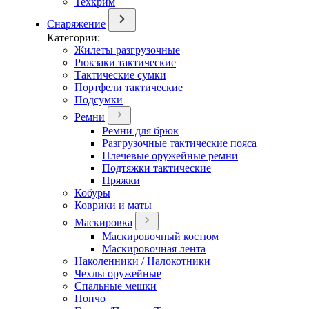
Техкрим
Снаряжение
Категории:
Жилеты разгрузочные
Рюкзаки тактические
Тактические сумки
Портфели тактические
Подсумки
Ремни
Ремни для брюк
Разгрузочные тактические пояса
Плечевые оружейные ремни
Подтяжки тактические
Пряжки
Кобуры
Коврики и маты
Маскировка
Маскировочный костюм
Маскировочная лента
Наколенники / Налокотники
Чехлы оружейные
Спальные мешки
Пончо