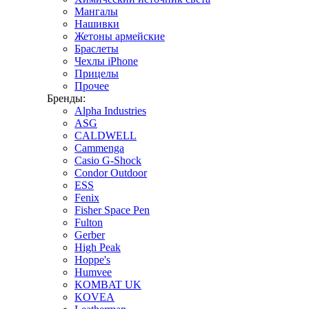
Мангалы
Нашивки
Жетоны армейские
Браслеты
Чехлы iPhone
Прицелы
Прочее
Бренды:
Alpha Industries
ASG
CALDWELL
Cammenga
Casio G-Shock
Condor Outdoor
ESS
Fenix
Fisher Space Pen
Fulton
Gerber
High Peak
Hoppe's
Humvee
KOMBAT UK
KOVEA