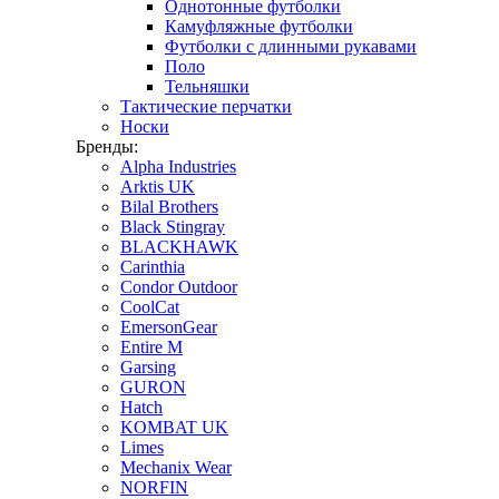
Однотонные футболки
Камуфляжные футболки
Футболки с длинными рукавами
Поло
Тельняшки
Тактические перчатки
Носки
Бренды:
Alpha Industries
Arktis UK
Bilal Brothers
Black Stingray
BLACKHAWK
Carinthia
Condor Outdoor
CoolCat
EmersonGear
Entire M
Garsing
GURON
Hatch
KOMBAT UK
Limes
Mechanix Wear
NORFIN