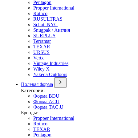
Pentagon
Propper International
Rothco
RUSULTRAS
Schott NYC
Snugpak / Англия
SURPLUS
Terramar
TEXAR
URSUS
Vertx
Vintage Industries
Wiley X
Yakeda Outdoors
Полевая форма
Категории:
Форма BDU
Форма ACU
Форма TAC.U
Бренды:
Propper International
Rothco
TEXAR
Pentagon