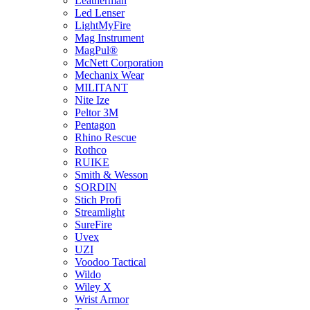
Leatherman
Led Lenser
LightMyFire
Mag Instrument
MagPul®
McNett Corporation
Mechanix Wear
MILITANT
Nite Ize
Peltor 3M
Pentagon
Rhino Rescue
Rothco
RUIKE
Smith & Wesson
SORDIN
Stich Profi
Streamlight
SureFire
Uvex
UZI
Voodoo Tactical
Wildo
Wiley X
Wrist Armor