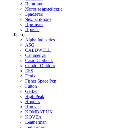
Нашивки
Жетоны армейские
Браслеты
Чехлы iPhone
Прицелы
Прочее
Бренды:
Alpha Industries
ASG
CALDWELL
Cammenga
Casio G-Shock
Condor Outdoor
ESS
Fenix
Fisher Space Pen
Fulton
Gerber
High Peak
Hoppe's
Humvee
KOMBAT UK
KOVEA
Leatherman
Led Lenser