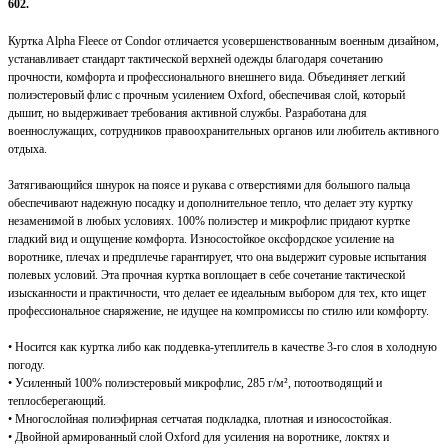
602.
Куртка Alpha Fleece от Condor отличается усовершенствованным военным дизайном,
устанавливает стандарт тактической верхней одежды благодаря сочетанию
прочности, комфорта и профессионального внешнего вида. Объединяет легкий
полиэстеровый флис с прочным усилением Oxford, обеспечивая слой, который
дышит, но выдерживает требования активной службы. Разработана для
военнослужащих, сотрудников правоохранительных органов или любитель активного
отдыха.
Затягивающийся шнурок на поясе и рукава с отверстиями для большого пальца
обеспечивают надежную посадку и дополнительное тепло, что делает эту куртку
незаменимой в любых условиях. 100% полиэстер и микрофлис придают куртке
гладкий вид и ощущение комфорта. Износостойкое оксфордское усиление на
воротнике, плечах и предплечье гарантирует, что она выдержит суровые испытания
полевых условий. Эта прочная куртка воплощает в себе сочетание тактической
изысканности и практичности, что делает ее идеальным выбором для тех, кто ищет
профессиональное снаряжение, не идущее на компромиссы по стилю или комфорту.
• Носится как куртка либо как поддевка-утеплитель в качестве 3-го слоя в холодную
погоду.
• Усиленный 100% полиэстеровый микрофлис, 285 г/м², потоотводящий и
теплосберегающий.
• Многослойная полиэфирная сетчатая подкладка, плотная и износостойкая.
• Двойной армированный слой Oxford для усиления на воротнике, локтях и