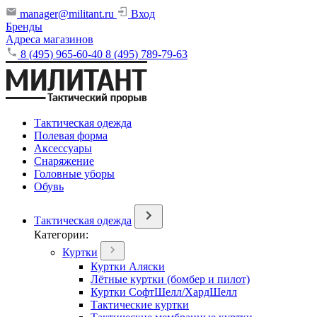
manager@militant.ru
Вход
Бренды
Адреса магазинов
8 (495) 965-60-40
8 (495) 789-79-63
Тактическая одежда
Полевая форма
Аксессуары
Снаряжение
Головные уборы
Обувь
Тактическая одежда
Категории:
Куртки
Куртки Аляски
Лётные куртки (бомбер и пилот)
Куртки СофтШелл/ХардШелл
Тактические куртки