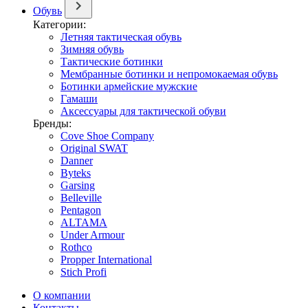
Обувь
Категории:
Летняя тактическая обувь
Зимняя обувь
Тактические ботинки
Мембранные ботинки и непромокаемая обувь
Ботинки армейские мужские
Гамаши
Аксессуары для тактической обуви
Бренды:
Cove Shoe Company
Original SWAT
Danner
Byteks
Garsing
Belleville
Pentagon
ALTAMA
Under Armour
Rothco
Propper International
Stich Profi
О компании
Контакты