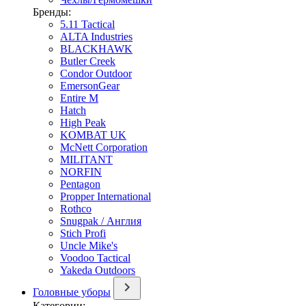
Бренды:
5.11 Tactical
ALTA Industries
BLACKHAWK
Butler Creek
Condor Outdoor
EmersonGear
Entire M
Hatch
High Peak
KOMBAT UK
McNett Corporation
MILITANT
NORFIN
Pentagon
Propper International
Rothco
Snugpak / Англия
Stich Profi
Uncle Mike's
Voodoo Tactical
Yakeda Outdoors
Головные уборы
Категории: