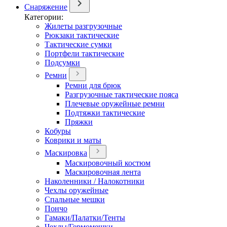
Снаряжение
Категории:
Жилеты разгрузочные
Рюкзаки тактические
Тактические сумки
Портфели тактические
Подсумки
Ремни
Ремни для брюк
Разгрузочные тактические пояса
Плечевые оружейные ремни
Подтяжки тактические
Пряжки
Кобуры
Коврики и маты
Маскировка
Маскировочный костюм
Маскировочная лента
Наколенники / Налокотники
Чехлы оружейные
Спальные мешки
Пончо
Гамаки/Палатки/Тенты
Чехлы/Гермомешки