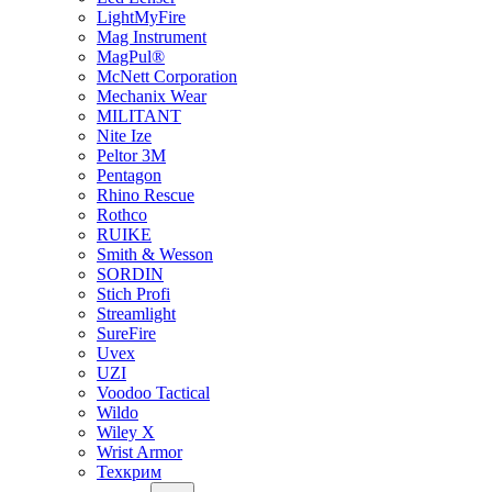
LightMyFire
Mag Instrument
MagPul®
McNett Corporation
Mechanix Wear
MILITANT
Nite Ize
Peltor 3M
Pentagon
Rhino Rescue
Rothco
RUIKE
Smith & Wesson
SORDIN
Stich Profi
Streamlight
SureFire
Uvex
UZI
Voodoo Tactical
Wildo
Wiley X
Wrist Armor
Техкрим