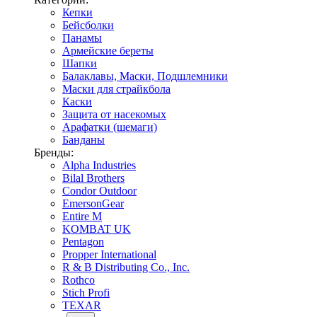
Кепки
Бейсболки
Панамы
Армейские береты
Шапки
Балаклавы, Маски, Подшлемники
Маски для страйкбола
Каски
Защита от насекомых
Арафатки (шемаги)
Банданы
Бренды:
Alpha Industries
Bilal Brothers
Condor Outdoor
EmersonGear
Entire M
KOMBAT UK
Pentagon
Propper International
R & B Distributing Co., Inc.
Rothco
Stich Profi
TEXAR