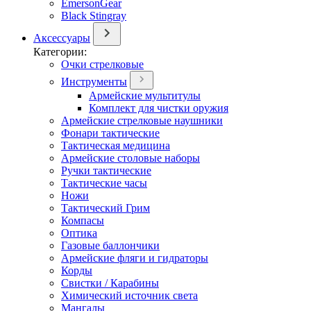
EmersonGear
Black Stingray
Аксессуары
Категории:
Очки стрелковые
Инструменты
Армейские мультитулы
Комплект для чистки оружия
Армейские стрелковые наушники
Фонари тактические
Тактическая медицина
Армейские столовые наборы
Ручки тактические
Тактические часы
Ножи
Тактический Грим
Компасы
Оптика
Газовые баллончики
Армейские фляги и гидраторы
Корды
Свистки / Карабины
Химический источник света
Мангалы