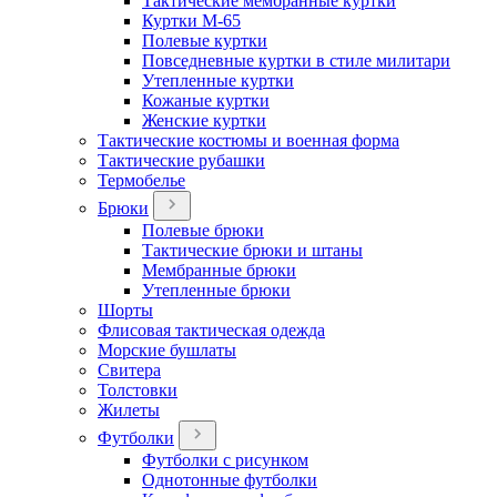
Тактические мембранные куртки
Куртки М-65
Полевые куртки
Повседневные куртки в стиле милитари
Утепленные куртки
Кожаные куртки
Женские куртки
Тактические костюмы и военная форма
Тактические рубашки
Термобелье
Брюки
Полевые брюки
Тактические брюки и штаны
Мембранные брюки
Утепленные брюки
Шорты
Флисовая тактическая одежда
Морские бушлаты
Свитера
Толстовки
Жилеты
Футболки
Футболки с рисунком
Однотонные футболки