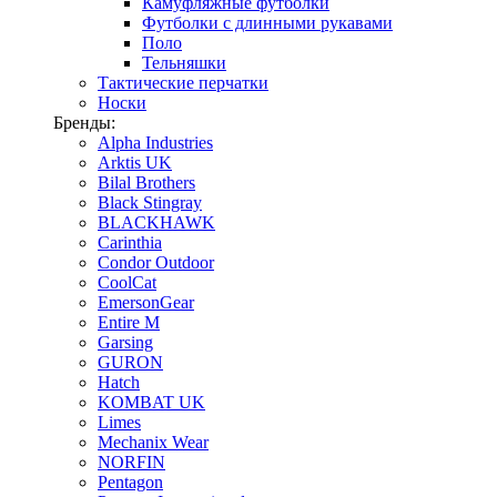
Камуфляжные футболки
Футболки с длинными рукавами
Поло
Тельняшки
Тактические перчатки
Носки
Бренды:
Alpha Industries
Arktis UK
Bilal Brothers
Black Stingray
BLACKHAWK
Carinthia
Condor Outdoor
CoolCat
EmersonGear
Entire M
Garsing
GURON
Hatch
KOMBAT UK
Limes
Mechanix Wear
NORFIN
Pentagon