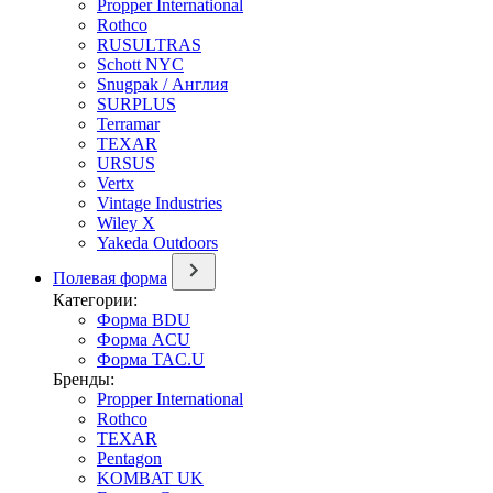
Propper International
Rothco
RUSULTRAS
Schott NYC
Snugpak / Англия
SURPLUS
Terramar
TEXAR
URSUS
Vertx
Vintage Industries
Wiley X
Yakeda Outdoors
Полевая форма
Категории:
Форма BDU
Форма ACU
Форма TAC.U
Бренды:
Propper International
Rothco
TEXAR
Pentagon
KOMBAT UK