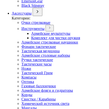
EmersonGear
Black Stingray
Аксессуары
Категории:
Очки стрелковые
Инструменты
Армейские мультитулы
Комплект для чистки оружия
Армейские стрелковые наушники
Фонари тактические
Тактическая медицина
Армейские столовые наборы
Ручки тактические
Тактические часы
Ножи
Тактический Грим
Компасы
Оптика
Газовые баллончики
Армейские фляги и гидраторы
Корды
Свистки / Карабины
Химический источник света
Мангалы