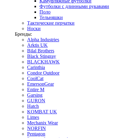
Камуфляжные футболки
Футболки с длинными рукавами
Поло
Тельняшки
Тактические перчатки
Носки
Бренды:
Alpha Industries
Arktis UK
Bilal Brothers
Black Stingray
BLACKHAWK
Carinthia
Condor Outdoor
CoolCat
EmersonGear
Entire M
Garsing
GURON
Hatch
KOMBAT UK
Limes
Mechanix Wear
NORFIN
Pentagon