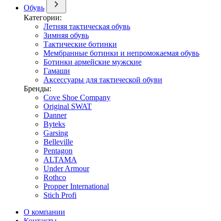
Обувь
Категории:
Летняя тактическая обувь
Зимняя обувь
Тактические ботинки
Мембранные ботинки и непромокаемая обувь
Ботинки армейские мужские
Гамаши
Аксессуары для тактической обуви
Бренды:
Cove Shoe Company
Original SWAT
Danner
Byteks
Garsing
Belleville
Pentagon
ALTAMA
Under Armour
Rothco
Propper International
Stich Profi
О компании
Контакты