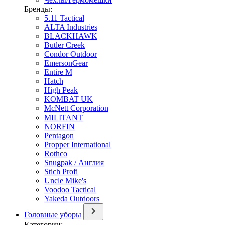
Бренды:
5.11 Tactical
ALTA Industries
BLACKHAWK
Butler Creek
Condor Outdoor
EmersonGear
Entire M
Hatch
High Peak
KOMBAT UK
McNett Corporation
MILITANT
NORFIN
Pentagon
Propper International
Rothco
Snugpak / Англия
Stich Profi
Uncle Mike's
Voodoo Tactical
Yakeda Outdoors
Головные уборы
Категории: