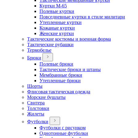
Тактические мембранные куртки
Куртки М-65
Полевые куртки
Повседневные куртки в стиле милитари
Утепленные куртки
Кожаные куртки
Женские куртки
Тактические костюмы и военная форма
Тактические рубашки
Термобелье
Брюки
Полевые брюки
Тактические брюки и штаны
Мембранные брюки
Утепленные брюки
Шорты
Флисовая тактическая одежда
Морские бушлаты
Свитера
Толстовки
Жилеты
Футболки
Футболки с рисунком
Однотонные футболки