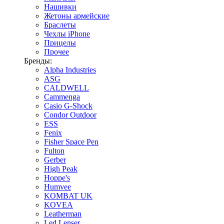
Нашивки
Жетоны армейские
Браслеты
Чехлы iPhone
Прицелы
Прочее
Бренды:
Alpha Industries
ASG
CALDWELL
Cammenga
Casio G-Shock
Condor Outdoor
ESS
Fenix
Fisher Space Pen
Fulton
Gerber
High Peak
Hoppe's
Humvee
KOMBAT UK
KOVEA
Leatherman
Led Lenser