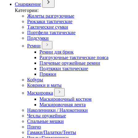
Снаряжение
Категории:
Жилеты разгрузочные
Рюкзаки тактические
Тактические сумки
Портфели тактические
Подсумки
Ремни
Ремни для брюк
Разгрузочные тактические пояса
Плечевые оружейные ремни
Подтяжки тактические
Пряжки
Кобуры
Коврики и маты
Маскировка
Маскировочный костюм
Маскировочная лента
Наколенники / Налокотники
Чехлы оружейные
Спальные мешки
Пончо
Гамаки/Палатки/Тенты
Чехлы/Гермомешки