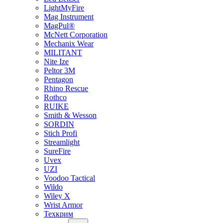
LightMyFire
Mag Instrument
MagPul®
McNett Corporation
Mechanix Wear
MILITANT
Nite Ize
Peltor 3M
Pentagon
Rhino Rescue
Rothco
RUIKE
Smith & Wesson
SORDIN
Stich Profi
Streamlight
SureFire
Uvex
UZI
Voodoo Tactical
Wildo
Wiley X
Wrist Armor
Техкрим