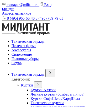
manager@militant.ru
Вход
Бренды
Адреса магазинов
8 (495) 965-60-40
8 (495) 789-79-63
Тактическая одежда
Полевая форма
Аксессуары
Снаряжение
Головные уборы
Обувь
Тактическая одежда
Категории:
Куртки
Куртки Аляски
Лётные куртки (бомбер и пилот)
Куртки СофтШелл/ХардШелл
Тактические куртки