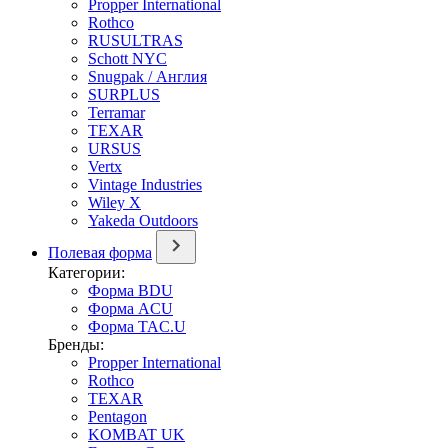
Propper International
Rothco
RUSULTRAS
Schott NYC
Snugpak / Англия
SURPLUS
Terramar
TEXAR
URSUS
Vertx
Vintage Industries
Wiley X
Yakeda Outdoors
Полевая форма
Категории:
Форма BDU
Форма ACU
Форма TAC.U
Бренды:
Propper International
Rothco
TEXAR
Pentagon
KOMBAT UK