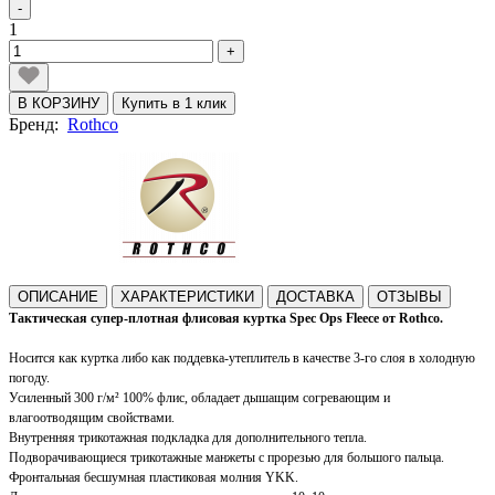
-
1
+
В КОРЗИНУ
Купить в 1 клик
Бренд:
Rothco
ОПИСАНИЕ
ХАРАКТЕРИСТИКИ
ДОСТАВКА
ОТЗЫВЫ
Тактическая супер-плотная флисовая куртка Spec Ops
Fleece
от Rothco.
Носится как куртка либо как поддевка-утеплитель в качестве 3-го слоя в холодную
погоду.
Усиленный 300 г/м² 100% флис,
обладает дышащим согревающим и
влагоотводящим свойствами
.
Внутренняя трикотажная подкладка для дополнительного тепла.
Подворачивающиеся трикотажные манжеты с прорезью для большого пальца.
Фронтальная бесшумная пластиковая молния YKK.