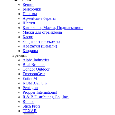
Кепки
Бейсболки
Панамы
Армейские береты
Шапки
Балаклавы, Маски, Подшлемники
Маски для страйкбола
Каски
Защита от насекомых
Арафатки (шемаги)
Банданы
Бренды:
Alpha Industries
Bilal Brothers
Condor Outdoor
EmersonGear
Entire M
KOMBAT UK
Pentagon
Propper International
R & B Distributing Co., Inc.
Rothco
Stich Profi
TEXAR