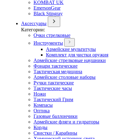
KOMBAT UK
EmersonGear
Black Stingray
Аксессуары
Категории:
Очки стрелковые
Инструменты
Армейские мультитулы
Комплект для чистки оружия
Армейские стрелковые наушники
Фонари тактические
Тактическая медицина
Армейские столовые наборы
Ручки тактические
Тактические часы
Ножи
Тактический Грим
Компасы
Оптика
Газовые баллончики
Армейские фляги и гидраторы
Корды
Свистки / Карабины
Химический источник света