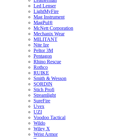
Leatherman
Led Lenser
LightMyFire
Mag Instrument
MagPul®
McNett Corporation
Mechanix Wear
MILITANT
Nite Ize
Peltor 3M
Pentagon
Rhino Rescue
Rothco
RUIKE
Smith & Wesson
SORDIN
Stich Profi
Streamlight
SureFire
Uvex
UZI
Voodoo Tactical
Wildo
Wiley X
Wrist Armor