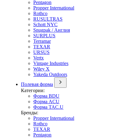
Pentagon
Propper International
Rothco
RUSULTRAS
Schott NYC
Snugpak / Англия
SURPLUS
Terramar
TEXAR
URSUS
Vertx
Vintage Industries
Wiley X
Yakeda Outdoors
Полевая форма
Категории:
Форма BDU
Форма ACU
Форма TAC.U
Бренды:
Propper International
Rothco
TEXAR
Pentagon