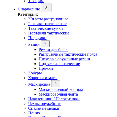
Техкрим
Снаряжение
Категории:
Жилеты разгрузочные
Рюкзаки тактические
Тактические сумки
Портфели тактические
Подсумки
Ремни
Ремни для брюк
Разгрузочные тактические пояса
Плечевые оружейные ремни
Подтяжки тактические
Пряжки
Кобуры
Коврики и маты
Маскировка
Маскировочный костюм
Маскировочная лента
Наколенники / Налокотники
Чехлы оружейные
Спальные мешки
Пончо