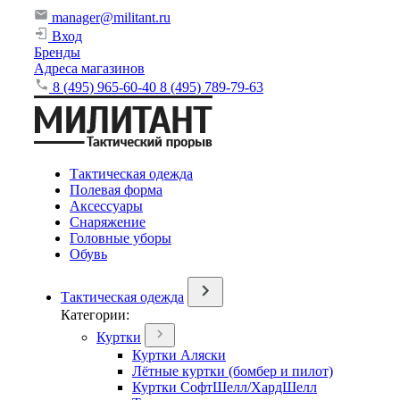
manager@militant.ru
Вход
Бренды
Адреса магазинов
8 (495) 965-60-40
8 (495) 789-79-63
Тактическая одежда
Полевая форма
Аксессуары
Снаряжение
Головные уборы
Обувь
Тактическая одежда
Категории:
Куртки
Куртки Аляски
Лётные куртки (бомбер и пилот)
Куртки СофтШелл/ХардШелл