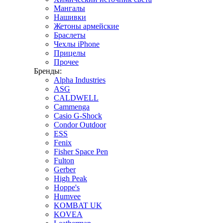
Мангалы
Нашивки
Жетоны армейские
Браслеты
Чехлы iPhone
Прицелы
Прочее
Бренды:
Alpha Industries
ASG
CALDWELL
Cammenga
Casio G-Shock
Condor Outdoor
ESS
Fenix
Fisher Space Pen
Fulton
Gerber
High Peak
Hoppe's
Humvee
KOMBAT UK
KOVEA