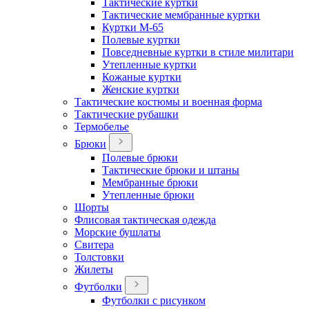
Тактические куртки
Тактические мембранные куртки
Куртки М-65
Полевые куртки
Повседневные куртки в стиле милитари
Утепленные куртки
Кожаные куртки
Женские куртки
Тактические костюмы и военная форма
Тактические рубашки
Термобелье
Брюки
Полевые брюки
Тактические брюки и штаны
Мембранные брюки
Утепленные брюки
Шорты
Флисовая тактическая одежда
Морские бушлаты
Свитера
Толстовки
Жилеты
Футболки
Футболки с рисунком