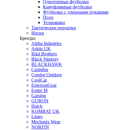
Однотонные футболки
Камуфляжные футболки
Футболки с длинными рукавами
Поло
Тельняшки
Тактические перчатки
Носки
Бренды:
Alpha Industries
Arktis UK
Bilal Brothers
Black Stingray
BLACKHAWK
Carinthia
Condor Outdoor
CoolCat
EmersonGear
Entire M
Garsing
GURON
Hatch
KOMBAT UK
Limes
Mechanix Wear
NORFIN