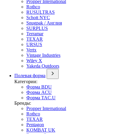
Propper International
Rothco
RUSULTRAS
Schott NYC
Snugpak / Англия
SURPLUS
Terramar
TEXAR
URSUS
Vertx
Vintage Industries
Wiley X
Yakeda Outdoors
Полевая форма
Категории:
Форма BDU
Форма ACU
Форма TAC.U
Бренды:
Propper International
Rothco
TEXAR
Pentagon
KOMBAT UK