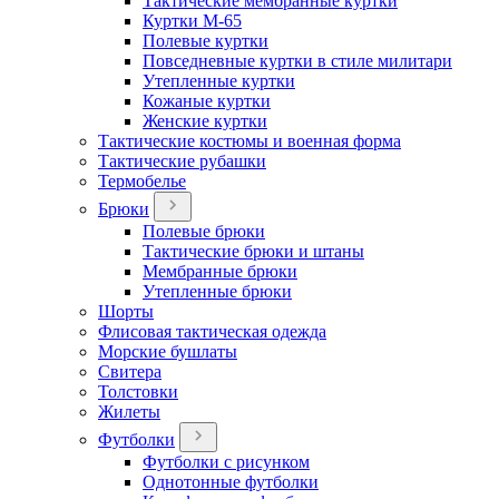
Тактические мембранные куртки
Куртки М-65
Полевые куртки
Повседневные куртки в стиле милитари
Утепленные куртки
Кожаные куртки
Женские куртки
Тактические костюмы и военная форма
Тактические рубашки
Термобелье
Брюки
Полевые брюки
Тактические брюки и штаны
Мембранные брюки
Утепленные брюки
Шорты
Флисовая тактическая одежда
Морские бушлаты
Свитера
Толстовки
Жилеты
Футболки
Футболки с рисунком
Однотонные футболки