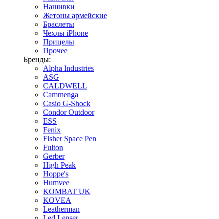
Нашивки
Жетоны армейские
Браслеты
Чехлы iPhone
Прицелы
Прочее
Бренды:
Alpha Industries
ASG
CALDWELL
Cammenga
Casio G-Shock
Condor Outdoor
ESS
Fenix
Fisher Space Pen
Fulton
Gerber
High Peak
Hoppe's
Humvee
KOMBAT UK
KOVEA
Leatherman
Led Lenser