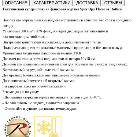
ОПИСАНИЕ
ХАРАКТЕРИСТИКИ
ДОСТАВКА
ОТЗЫВЫ
Тактическая супер-плотная флисовая куртка Spec Ops
Fleece
от Rothco.
Носится как куртка либо как поддевка-утеплитель в качестве 3-го слоя в холодную
погоду.
Усиленный 300 г/м² 100% флис,
обладает дышащим согревающим и
влагоотводящим свойствами
.
Внутренняя трикотажная подкладка для дополнительного тепла.
Подворачивающиеся трикотажные манжеты с прорезью для большого пальца.
Фронтальная бесшумная пластиковая молния YKK.
Две патч-панели на плечах под нашивки на велкро 10х10 см.
Двойной армированный нейлоновый слой для усиления на плечах и предплечьях.
Вертикальный нагрудный и плечевой карманы.
Два врезных боковых кармана повышенного объёма на молнии.
Дополнительный внутренний открытый карман.
Регулировка пояса по объему затяжками.
Рекомендации по уходу:
- Деликатная стирка вывернув наизнанку в теплой воде 30-40
°C
.
- Не отбеливать, не гладить, химчистка запрещена.
- Отжимайте и сушите при низких температурах.