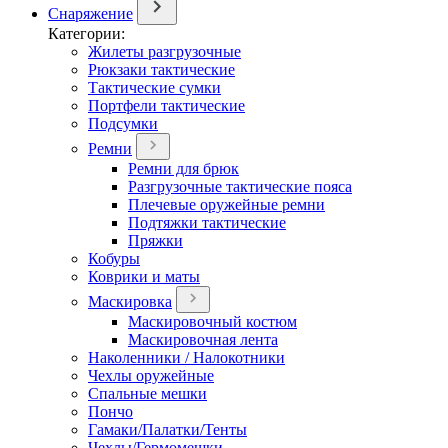
Снаряжение
Категории:
Жилеты разгрузочные
Рюкзаки тактические
Тактические сумки
Портфели тактические
Подсумки
Ремни
Ремни для брюк
Разгрузочные тактические пояса
Плечевые оружейные ремни
Подтяжки тактические
Пряжки
Кобуры
Коврики и маты
Маскировка
Маскировочный костюм
Маскировочная лента
Наколенники / Налокотники
Чехлы оружейные
Спальные мешки
Пончо
Гамаки/Палатки/Тенты
Чехлы/Гермомешки