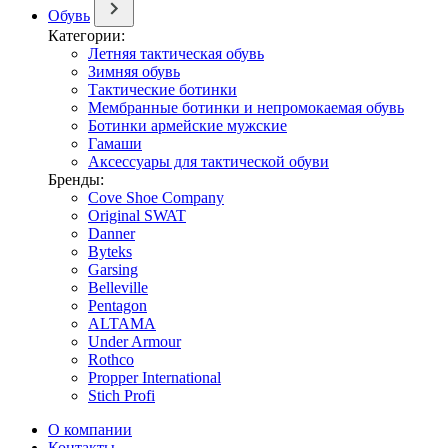
Обувь
Категории:
Летняя тактическая обувь
Зимняя обувь
Тактические ботинки
Мембранные ботинки и непромокаемая обувь
Ботинки армейские мужские
Гамаши
Аксессуары для тактической обуви
Бренды:
Cove Shoe Company
Original SWAT
Danner
Byteks
Garsing
Belleville
Pentagon
ALTAMA
Under Armour
Rothco
Propper International
Stich Profi
О компании
Контакты