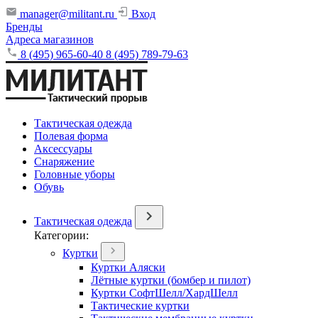
manager@militant.ru
Вход
Бренды
Адреса магазинов
8 (495) 965-60-40
8 (495) 789-79-63
Тактическая одежда
Полевая форма
Аксессуары
Снаряжение
Головные уборы
Обувь
Тактическая одежда
Категории:
Куртки
Куртки Аляски
Лётные куртки (бомбер и пилот)
Куртки СофтШелл/ХардШелл
Тактические куртки