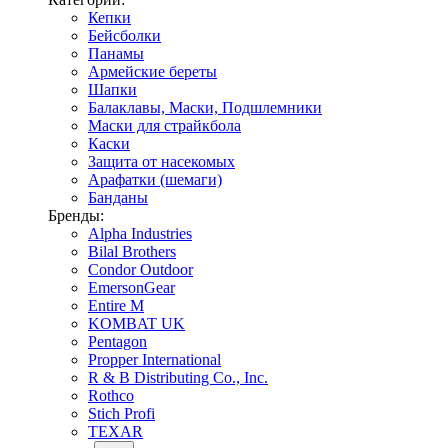
Кепки
Бейсболки
Панамы
Армейские береты
Шапки
Балаклавы, Маски, Подшлемники
Маски для страйкбола
Каски
Защита от насекомых
Арафатки (шемаги)
Банданы
Бренды:
Alpha Industries
Bilal Brothers
Condor Outdoor
EmersonGear
Entire M
KOMBAT UK
Pentagon
Propper International
R & B Distributing Co., Inc.
Rothco
Stich Profi
TEXAR