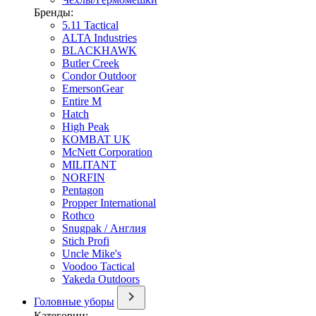
Бренды:
5.11 Tactical
ALTA Industries
BLACKHAWK
Butler Creek
Condor Outdoor
EmersonGear
Entire M
Hatch
High Peak
KOMBAT UK
McNett Corporation
MILITANT
NORFIN
Pentagon
Propper International
Rothco
Snugpak / Англия
Stich Profi
Uncle Mike's
Voodoo Tactical
Yakeda Outdoors
Головные уборы
Категории: