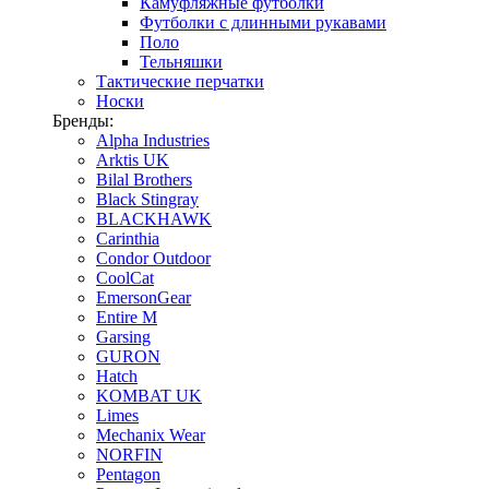
Камуфляжные футболки
Футболки с длинными рукавами
Поло
Тельняшки
Тактические перчатки
Носки
Бренды:
Alpha Industries
Arktis UK
Bilal Brothers
Black Stingray
BLACKHAWK
Carinthia
Condor Outdoor
CoolCat
EmersonGear
Entire M
Garsing
GURON
Hatch
KOMBAT UK
Limes
Mechanix Wear
NORFIN
Pentagon