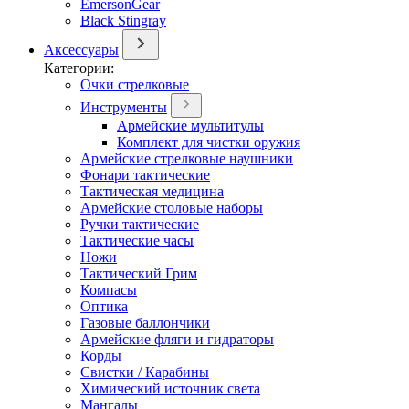
EmersonGear
Black Stingray
Аксессуары
Категории:
Очки стрелковые
Инструменты
Армейские мультитулы
Комплект для чистки оружия
Армейские стрелковые наушники
Фонари тактические
Тактическая медицина
Армейские столовые наборы
Ручки тактические
Тактические часы
Ножи
Тактический Грим
Компасы
Оптика
Газовые баллончики
Армейские фляги и гидраторы
Корды
Свистки / Карабины
Химический источник света
Мангалы