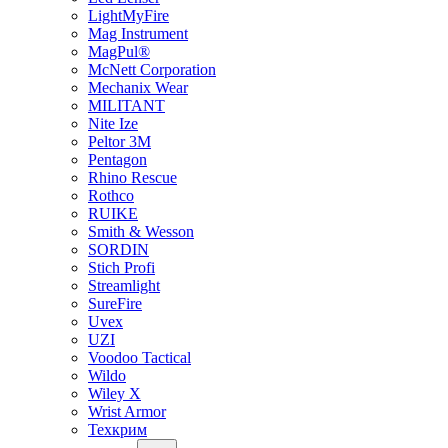
LightMyFire
Mag Instrument
MagPul®
McNett Corporation
Mechanix Wear
MILITANT
Nite Ize
Peltor 3M
Pentagon
Rhino Rescue
Rothco
RUIKE
Smith & Wesson
SORDIN
Stich Profi
Streamlight
SureFire
Uvex
UZI
Voodoo Tactical
Wildo
Wiley X
Wrist Armor
Техкрим