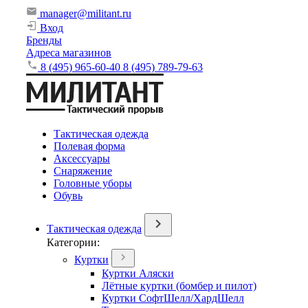
manager@militant.ru
Вход
Бренды
Адреса магазинов
8 (495) 965-60-40
8 (495) 789-79-63
Тактическая одежда
Полевая форма
Аксессуары
Снаряжение
Головные уборы
Обувь
Тактическая одежда
Категории:
Куртки
Куртки Аляски
Лётные куртки (бомбер и пилот)
Куртки СофтШелл/ХардШелл