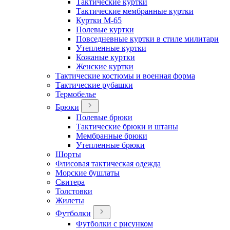
Тактические куртки
Тактические мембранные куртки
Куртки М-65
Полевые куртки
Повседневные куртки в стиле милитари
Утепленные куртки
Кожаные куртки
Женские куртки
Тактические костюмы и военная форма
Тактические рубашки
Термобелье
Брюки
Полевые брюки
Тактические брюки и штаны
Мембранные брюки
Утепленные брюки
Шорты
Флисовая тактическая одежда
Морские бушлаты
Свитера
Толстовки
Жилеты
Футболки
Футболки с рисунком