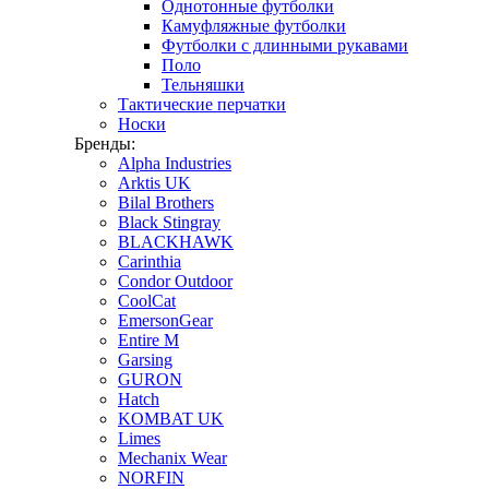
Однотонные футболки
Камуфляжные футболки
Футболки с длинными рукавами
Поло
Тельняшки
Тактические перчатки
Носки
Бренды:
Alpha Industries
Arktis UK
Bilal Brothers
Black Stingray
BLACKHAWK
Carinthia
Condor Outdoor
CoolCat
EmersonGear
Entire M
Garsing
GURON
Hatch
KOMBAT UK
Limes
Mechanix Wear
NORFIN