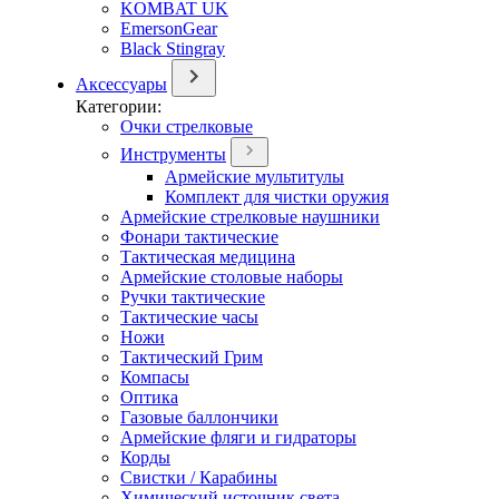
KOMBAT UK
EmersonGear
Black Stingray
Аксессуары
Категории:
Очки стрелковые
Инструменты
Армейские мультитулы
Комплект для чистки оружия
Армейские стрелковые наушники
Фонари тактические
Тактическая медицина
Армейские столовые наборы
Ручки тактические
Тактические часы
Ножи
Тактический Грим
Компасы
Оптика
Газовые баллончики
Армейские фляги и гидраторы
Корды
Свистки / Карабины
Химический источник света