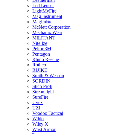
Leatherman
Led Lenser
LightMyFire
Mag Instrument
MagPul®
McNett Corporation
Mechanix Wear
MILITANT
Nite Ize
Peltor 3M
Pentagon
Rhino Rescue
Rothco
RUIKE
Smith & Wesson
SORDIN
Stich Profi
Streamlight
SureFire
Uvex
UZI
Voodoo Tactical
Wildo
Wiley X
Wrist Armor