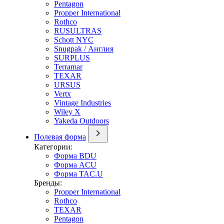
Pentagon
Propper International
Rothco
RUSULTRAS
Schott NYC
Snugpak / Англия
SURPLUS
Terramar
TEXAR
URSUS
Vertx
Vintage Industries
Wiley X
Yakeda Outdoors
Полевая форма
Категории:
Форма BDU
Форма ACU
Форма TAC.U
Бренды:
Propper International
Rothco
TEXAR
Pentagon