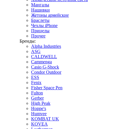
Мангалы
Нашивки
Жетоны армейские
Браслеты
Чехлы iPhone
Прицелы
Прочее
Бренды:
Alpha Industries
ASG
CALDWELL
Cammenga
Casio G-Shock
Condor Outdoor
ESS
Fenix
Fisher Space Pen
Fulton
Gerber
High Peak
Hoppe's
Humvee
KOMBAT UK
KOVEA