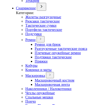
Техкрим
Снаряжение
Категории:
Жилеты разгрузочные
Рюкзаки тактические
Тактические сумки
Портфели тактические
Подсумки
Ремни
Ремни для брюк
Разгрузочные тактические пояса
Плечевые оружейные ремни
Подтяжки тактические
Пряжки
Кобуры
Коврики и маты
Маскировка
Маскировочный костюм
Маскировочная лента
Наколенники / Налокотники
Чехлы оружейные
Спальные мешки
Пончо