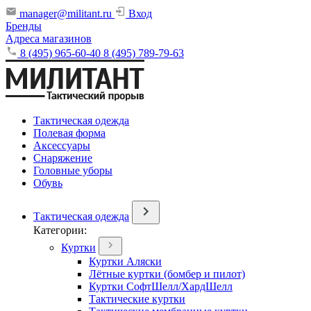
manager@militant.ru
Вход
Бренды
Адреса магазинов
8 (495) 965-60-40
8 (495) 789-79-63
Тактическая одежда
Полевая форма
Аксессуары
Снаряжение
Головные уборы
Обувь
Тактическая одежда
Категории:
Куртки
Куртки Аляски
Лётные куртки (бомбер и пилот)
Куртки СофтШелл/ХардШелл
Тактические куртки