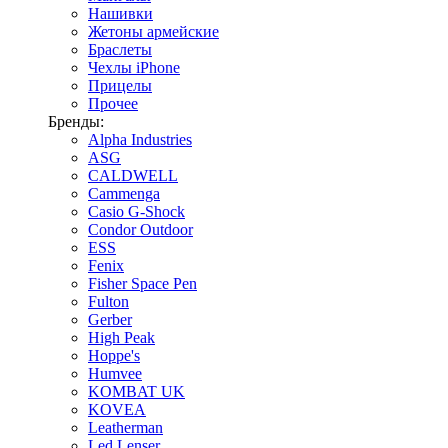
Нашивки
Жетоны армейские
Браслеты
Чехлы iPhone
Прицелы
Прочее
Бренды:
Alpha Industries
ASG
CALDWELL
Cammenga
Casio G-Shock
Condor Outdoor
ESS
Fenix
Fisher Space Pen
Fulton
Gerber
High Peak
Hoppe's
Humvee
KOMBAT UK
KOVEA
Leatherman
Led Lenser