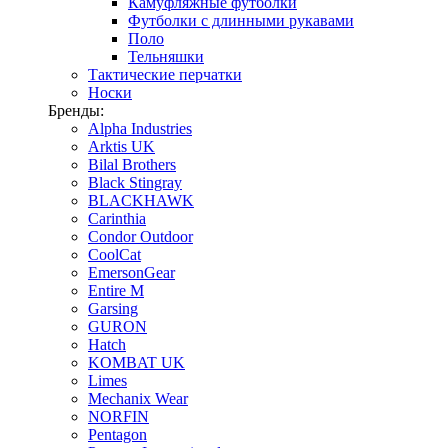
Камуфляжные футболки
Футболки с длинными рукавами
Поло
Тельняшки
Тактические перчатки
Носки
Бренды:
Alpha Industries
Arktis UK
Bilal Brothers
Black Stingray
BLACKHAWK
Carinthia
Condor Outdoor
CoolCat
EmersonGear
Entire M
Garsing
GURON
Hatch
KOMBAT UK
Limes
Mechanix Wear
NORFIN
Pentagon