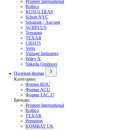
Propper International
Rothco
RUSULTRAS
Schott NYC
Snugpak / Англия
SURPLUS
Terramar
TEXAR
URSUS
Vertx
Vintage Industries
Wiley X
Yakeda Outdoors
Полевая форма
Категории:
Форма BDU
Форма ACU
Форма TAC.U
Бренды:
Propper International
Rothco
TEXAR
Pentagon
KOMBAT UK