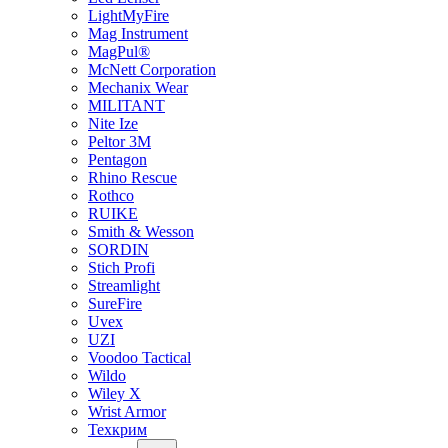
LightMyFire
Mag Instrument
MagPul®
McNett Corporation
Mechanix Wear
MILITANT
Nite Ize
Peltor 3M
Pentagon
Rhino Rescue
Rothco
RUIKE
Smith & Wesson
SORDIN
Stich Profi
Streamlight
SureFire
Uvex
UZI
Voodoo Tactical
Wildo
Wiley X
Wrist Armor
Техкрим