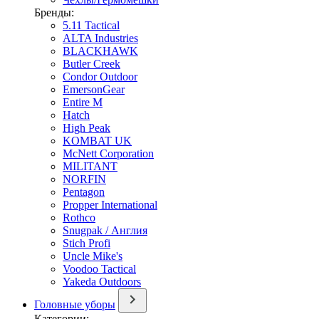
Бренды:
5.11 Tactical
ALTA Industries
BLACKHAWK
Butler Creek
Condor Outdoor
EmersonGear
Entire M
Hatch
High Peak
KOMBAT UK
McNett Corporation
MILITANT
NORFIN
Pentagon
Propper International
Rothco
Snugpak / Англия
Stich Profi
Uncle Mike's
Voodoo Tactical
Yakeda Outdoors
Головные уборы
Категории: