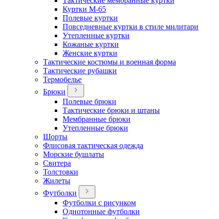
Тактические мембранные куртки
Куртки М-65
Полевые куртки
Повседневные куртки в стиле милитари
Утепленные куртки
Кожаные куртки
Женские куртки
Тактические костюмы и военная форма
Тактические рубашки
Термобелье
Брюки
Полевые брюки
Тактические брюки и штаны
Мембранные брюки
Утепленные брюки
Шорты
Флисовая тактическая одежда
Морские бушлаты
Свитера
Толстовки
Жилеты
Футболки
Футболки с рисунком
Однотонные футболки