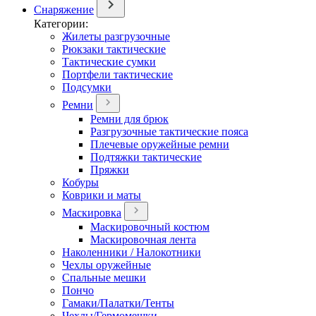
Снаряжение
Категории:
Жилеты разгрузочные
Рюкзаки тактические
Тактические сумки
Портфели тактические
Подсумки
Ремни
Ремни для брюк
Разгрузочные тактические пояса
Плечевые оружейные ремни
Подтяжки тактические
Пряжки
Кобуры
Коврики и маты
Маскировка
Маскировочный костюм
Маскировочная лента
Наколенники / Налокотники
Чехлы оружейные
Спальные мешки
Пончо
Гамаки/Палатки/Тенты
Чехлы/Гермомешки