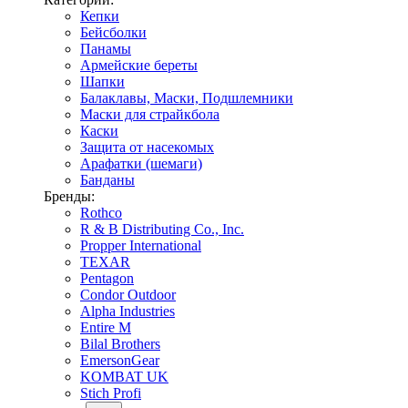
Кепки
Бейсболки
Панамы
Армейские береты
Шапки
Балаклавы, Маски, Подшлемники
Маски для страйкбола
Каски
Защита от насекомых
Арафатки (шемаги)
Банданы
Бренды:
Rothco
R & B Distributing Co., Inc.
Propper International
TEXAR
Pentagon
Condor Outdoor
Alpha Industries
Entire M
Bilal Brothers
EmersonGear
KOMBAT UK
Stich Profi