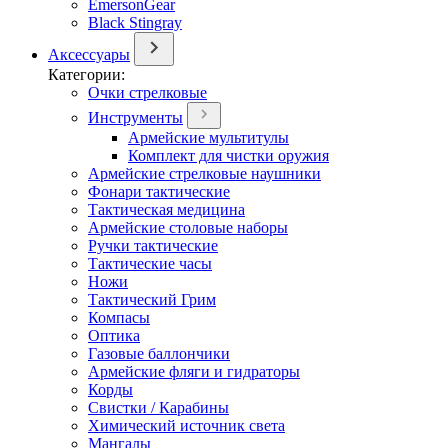
EmersonGear
Black Stingray
Аксессуары
Категории:
Очки стрелковые
Инструменты
Армейские мультитулы
Комплект для чистки оружия
Армейские стрелковые наушники
Фонари тактические
Тактическая медицина
Армейские столовые наборы
Ручки тактические
Тактические часы
Ножи
Тактический Грим
Компасы
Оптика
Газовые баллончики
Армейские фляги и гидраторы
Корды
Свистки / Карабины
Химический источник света
Мангалы