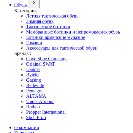
Обувь
Категории:
Летняя тактическая обувь
Зимняя обувь
Тактические ботинки
Мембранные ботинки и непромокаемая обувь
Ботинки армейские мужские
Гамаши
Аксессуары для тактической обуви
Бренды:
Cove Shoe Company
Original SWAT
Danner
Byteks
Garsing
Belleville
Pentagon
ALTAMA
Under Armour
Rothco
Propper International
Stich Profi
О компании
Контакты