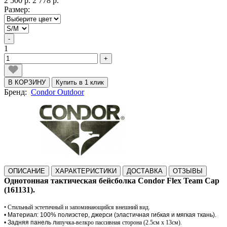
2 500 р.
2 778 р.
Размер:
-
1
+
В КОРЗИНУ
Купить в 1 клик
Бренд:
Condor Outdoor
ОПИСАНИЕ
ХАРАКТЕРИСТИКИ
ДОСТАВКА
ОТЗЫВЫ
Однотонная тактическая бейсболка Condor Flex Team Cap
(161131).
• Стильный эстетичный и запоминающийся внешний вид.
• Материал: 100% полиэстер, джерси (эластичная гибкая и мягкая ткань).
• Задняя панель л
ипучка-велкро пассивная сторона (2.5см х 13см).