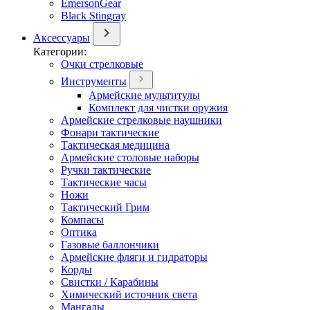
EmersonGear
Black Stingray
Аксессуары
Категории:
Очки стрелковые
Инструменты
Армейские мультитулы
Комплект для чистки оружия
Армейские стрелковые наушники
Фонари тактические
Тактическая медицина
Армейские столовые наборы
Ручки тактические
Тактические часы
Ножи
Тактический Грим
Компасы
Оптика
Газовые баллончики
Армейские фляги и гидраторы
Корды
Свистки / Карабины
Химический источник света
Мангалы