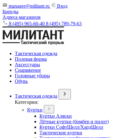
manager@militant.ru
Вход
Бренды
Адреса магазинов
8 (495) 965-60-40
8 (495) 789-79-63
Тактическая одежда
Полевая форма
Аксессуары
Снаряжение
Головные уборы
Обувь
Тактическая одежда
Категории:
Куртки
Куртки Аляски
Лётные куртки (бомбер и пилот)
Куртки СофтШелл/ХардШелл
Тактические куртки