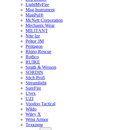
LightMyFire
Mag Instrument
MagPul®
McNett Corporation
Mechanix Wear
MILITANT
Nite Ize
Peltor 3M
Pentagon
Rhino Rescue
Rothco
RUIKE
Smith & Wesson
SORDIN
Stich Profi
Streamlight
SureFire
Uvex
UZI
Voodoo Tactical
Wildo
Wiley X
Wrist Armor
Техкрим