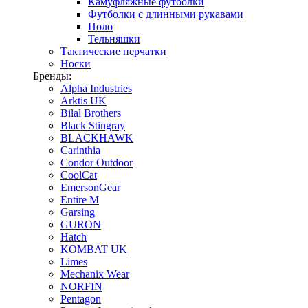
Камуфляжные футболки
Футболки с длинными рукавами
Поло
Тельняшки
Тактические перчатки
Носки
Бренды:
Alpha Industries
Arktis UK
Bilal Brothers
Black Stingray
BLACKHAWK
Carinthia
Condor Outdoor
CoolCat
EmersonGear
Entire M
Garsing
GURON
Hatch
KOMBAT UK
Limes
Mechanix Wear
NORFIN
Pentagon