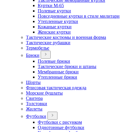
Тактические мембранные куртки
Куртки М-65
Полевые куртки
Повседневные куртки в стиле милитари
Утепленные куртки
Кожаные куртки
Женские куртки
Тактические костюмы и военная форма
Тактические рубашки
Термобелье
Брюки
Полевые брюки
Тактические брюки и штаны
Мембранные брюки
Утепленные брюки
Шорты
Флисовая тактическая одежда
Морские бушлаты
Свитера
Толстовки
Жилеты
Футболки
Футболки с рисунком
Однотонные футболки