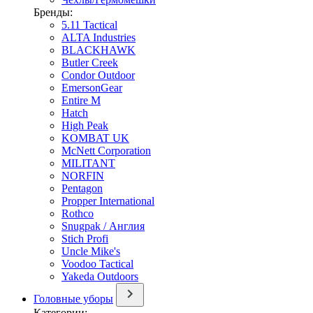
Бренды:
5.11 Tactical
ALTA Industries
BLACKHAWK
Butler Creek
Condor Outdoor
EmersonGear
Entire M
Hatch
High Peak
KOMBAT UK
McNett Corporation
MILITANT
NORFIN
Pentagon
Propper International
Rothco
Snugpak / Англия
Stich Profi
Uncle Mike's
Voodoo Tactical
Yakeda Outdoors
Головные уборы
Категории: