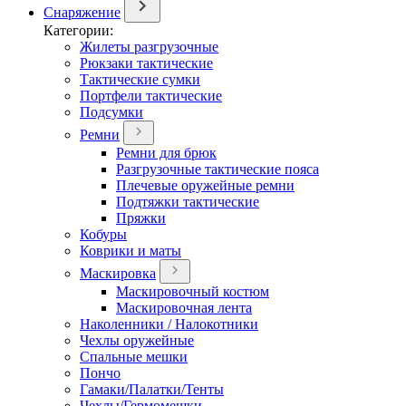
Снаряжение
Категории:
Жилеты разгрузочные
Рюкзаки тактические
Тактические сумки
Портфели тактические
Подсумки
Ремни
Ремни для брюк
Разгрузочные тактические пояса
Плечевые оружейные ремни
Подтяжки тактические
Пряжки
Кобуры
Коврики и маты
Маскировка
Маскировочный костюм
Маскировочная лента
Наколенники / Налокотники
Чехлы оружейные
Спальные мешки
Пончо
Гамаки/Палатки/Тенты
Чехлы/Гермомешки