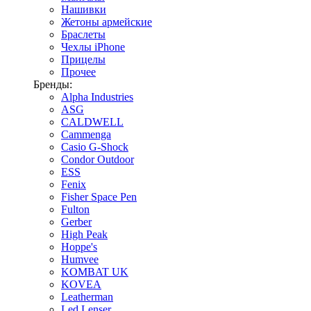
Нашивки
Жетоны армейские
Браслеты
Чехлы iPhone
Прицелы
Прочее
Бренды:
Alpha Industries
ASG
CALDWELL
Cammenga
Casio G-Shock
Condor Outdoor
ESS
Fenix
Fisher Space Pen
Fulton
Gerber
High Peak
Hoppe's
Humvee
KOMBAT UK
KOVEA
Leatherman
Led Lenser