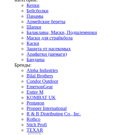
Кепки
Бейсболки
Панамы
Армейские береты
Шапки
Балаклавы, Маски, Подшлемники
Маски для страйкбола
Каски
Защита от насекомых
Арафатки (шемаги)
Банданы
Бренды:
Alpha Industries
Bilal Brothers
Condor Outdoor
EmersonGear
Entire M
KOMBAT UK
Pentagon
Propper International
R & B Distributing Co., Inc.
Rothco
Stich Profi
TEXAR