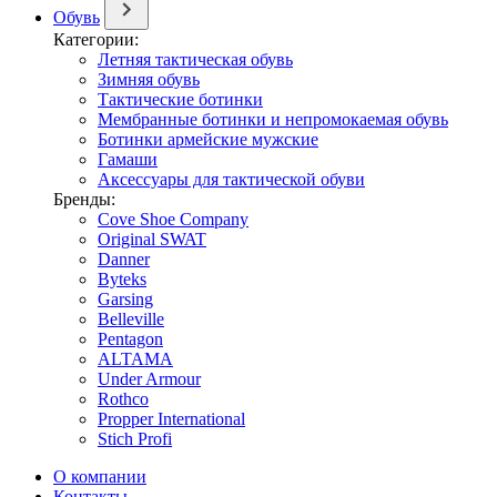
Обувь
Категории:
Летняя тактическая обувь
Зимняя обувь
Тактические ботинки
Мембранные ботинки и непромокаемая обувь
Ботинки армейские мужские
Гамаши
Аксессуары для тактической обуви
Бренды:
Cove Shoe Company
Original SWAT
Danner
Byteks
Garsing
Belleville
Pentagon
ALTAMA
Under Armour
Rothco
Propper International
Stich Profi
О компании
Контакты