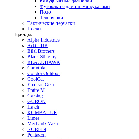
Камуфляжные футболки
Футболки с длинными рукавами
Поло
Тельняшки
Тактические перчатки
Носки
Бренды:
Alpha Industries
Arktis UK
Bilal Brothers
Black Stingray
BLACKHAWK
Carinthia
Condor Outdoor
CoolCat
EmersonGear
Entire M
Garsing
GURON
Hatch
KOMBAT UK
Limes
Mechanix Wear
NORFIN
Pentagon