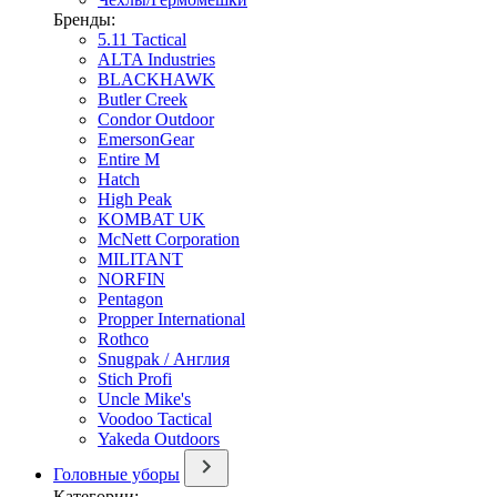
Бренды:
5.11 Tactical
ALTA Industries
BLACKHAWK
Butler Creek
Condor Outdoor
EmersonGear
Entire M
Hatch
High Peak
KOMBAT UK
McNett Corporation
MILITANT
NORFIN
Pentagon
Propper International
Rothco
Snugpak / Англия
Stich Profi
Uncle Mike's
Voodoo Tactical
Yakeda Outdoors
Головные уборы
Категории: