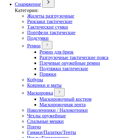
Снаряжение
Категории:
Жилеты разгрузочные
Рюкзаки тактические
Тактические сумки
Портфели тактические
Подсумки
Ремни
Ремни для брюк
Разгрузочные тактические пояса
Плечевые оружейные ремни
Подтяжки тактические
Пряжки
Кобуры
Коврики и маты
Маскировка
Маскировочный костюм
Маскировочная лента
Наколенники / Налокотники
Чехлы оружейные
Спальные мешки
Пончо
Гамаки/Палатки/Тенты
Чехлы/Гермомешки