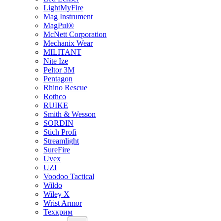
LightMyFire
Mag Instrument
MagPul®
McNett Corporation
Mechanix Wear
MILITANT
Nite Ize
Peltor 3M
Pentagon
Rhino Rescue
Rothco
RUIKE
Smith & Wesson
SORDIN
Stich Profi
Streamlight
SureFire
Uvex
UZI
Voodoo Tactical
Wildo
Wiley X
Wrist Armor
Техкрим