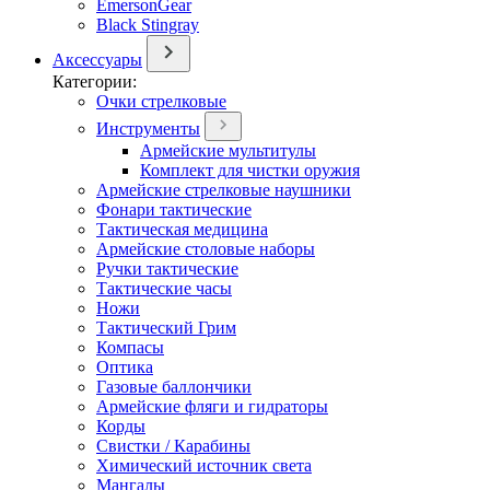
EmersonGear
Black Stingray
Аксессуары
Категории:
Очки стрелковые
Инструменты
Армейские мультитулы
Комплект для чистки оружия
Армейские стрелковые наушники
Фонари тактические
Тактическая медицина
Армейские столовые наборы
Ручки тактические
Тактические часы
Ножи
Тактический Грим
Компасы
Оптика
Газовые баллончики
Армейские фляги и гидраторы
Корды
Свистки / Карабины
Химический источник света
Мангалы