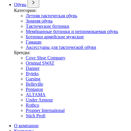
Обувь
Категории:
Летняя тактическая обувь
Зимняя обувь
Тактические ботинки
Мембранные ботинки и непромокаемая обувь
Ботинки армейские мужские
Гамаши
Аксессуары для тактической обуви
Бренды:
Cove Shoe Company
Original SWAT
Danner
Byteks
Garsing
Belleville
Pentagon
ALTAMA
Under Armour
Rothco
Propper International
Stich Profi
О компании
Контакты