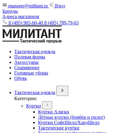
manager@militant.ru
Вход
Бренды
Адреса магазинов
8 (495) 965-60-40
8 (495) 789-79-63
Тактическая одежда
Полевая форма
Аксессуары
Снаряжение
Головные уборы
Обувь
Тактическая одежда
Категории:
Куртки
Куртки Аляски
Лётные куртки (бомбер и пилот)
Куртки СофтШелл/ХардШелл
Тактические куртки