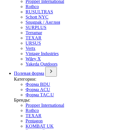
Propper International
Rothco
RUSULTRAS
Schott NYC
Snugpak / Англия
SURPLUS
Terramar
TEXAR
URSUS
Vertx
Vintage Industries
Wiley X
Yakeda Outdoors
Полевая форма
Категории:
Форма BDU
Форма ACU
Форма TAC.U
Бренды:
Propper International
Rothco
TEXAR
Pentagon
KOMBAT UK