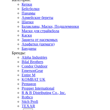
Кепки
Бейсболки
Панамы
Армейские береты
Шапки
Балаклавы, Маски, Подшлемники
Маски для страйкбола
Каски
Защита от насекомых
Арафатки (шемаги)
Банданы
Бренды:
Alpha Industries
Bilal Brothers
Condor Outdoor
EmersonGear
Entire M
KOMBAT UK
Pentagon
Propper International
R & B Distributing Co., Inc.
Rothco
Stich Profi
TEXAR