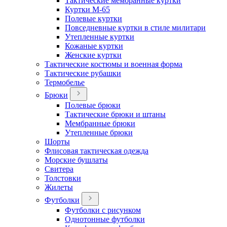
Тактические мембранные куртки
Куртки М-65
Полевые куртки
Повседневные куртки в стиле милитари
Утепленные куртки
Кожаные куртки
Женские куртки
Тактические костюмы и военная форма
Тактические рубашки
Термобелье
Брюки
Полевые брюки
Тактические брюки и штаны
Мембранные брюки
Утепленные брюки
Шорты
Флисовая тактическая одежда
Морские бушлаты
Свитера
Толстовки
Жилеты
Футболки
Футболки с рисунком
Однотонные футболки