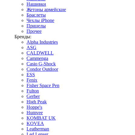
Нашивки
Жетоны армейские
Браслеты
Чехлы iPhone
Прицелы
Прочее
Бренды:
Alpha Industries
ASG
CALDWELL
Cammenga
Casio G-Shock
Condor Outdoor
ESS
Fenix
Fisher Space Pen
Fulton
Gerber
High Peak
Hoppe's
Humvee
KOMBAT UK
KOVEA
Leatherman
Led Lenser