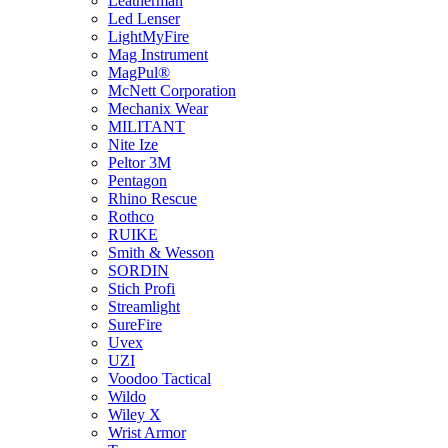
Leatherman
Led Lenser
LightMyFire
Mag Instrument
MagPul®
McNett Corporation
Mechanix Wear
MILITANT
Nite Ize
Peltor 3M
Pentagon
Rhino Rescue
Rothco
RUIKE
Smith & Wesson
SORDIN
Stich Profi
Streamlight
SureFire
Uvex
UZI
Voodoo Tactical
Wildo
Wiley X
Wrist Armor