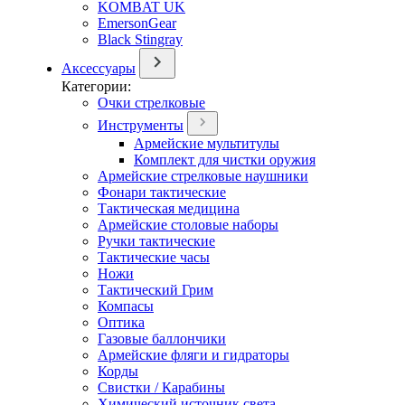
KOMBAT UK
EmersonGear
Black Stingray
Аксессуары
Категории:
Очки стрелковые
Инструменты
Армейские мультитулы
Комплект для чистки оружия
Армейские стрелковые наушники
Фонари тактические
Тактическая медицина
Армейские столовые наборы
Ручки тактические
Тактические часы
Ножи
Тактический Грим
Компасы
Оптика
Газовые баллончики
Армейские фляги и гидраторы
Корды
Свистки / Карабины
Химический источник света