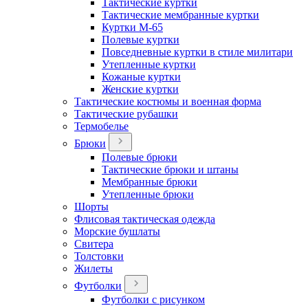
Тактические куртки
Тактические мембранные куртки
Куртки М-65
Полевые куртки
Повседневные куртки в стиле милитари
Утепленные куртки
Кожаные куртки
Женские куртки
Тактические костюмы и военная форма
Тактические рубашки
Термобелье
Брюки
Полевые брюки
Тактические брюки и штаны
Мембранные брюки
Утепленные брюки
Шорты
Флисовая тактическая одежда
Морские бушлаты
Свитера
Толстовки
Жилеты
Футболки
Футболки с рисунком