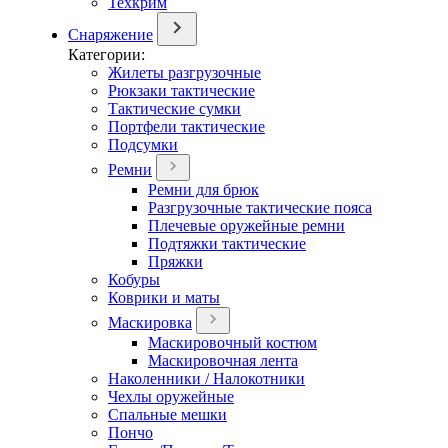
Техкрим
Снаряжение
Категории:
Жилеты разгрузочные
Рюкзаки тактические
Тактические сумки
Портфели тактические
Подсумки
Ремни
Ремни для брюк
Разгрузочные тактические пояса
Плечевые оружейные ремни
Подтяжки тактические
Пряжки
Кобуры
Коврики и маты
Маскировка
Маскировочный костюм
Маскировочная лента
Наколенники / Налокотники
Чехлы оружейные
Спальные мешки
Пончо