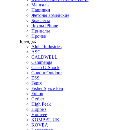
Мангалы
Нашивки
Жетоны армейские
Браслеты
Чехлы iPhone
Прицелы
Прочее
Бренды:
Alpha Industries
ASG
CALDWELL
Cammenga
Casio G-Shock
Condor Outdoor
ESS
Fenix
Fisher Space Pen
Fulton
Gerber
High Peak
Hoppe's
Humvee
KOMBAT UK
KOVEA