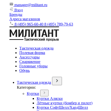
manager@militant.ru
Вход
Бренды
Адреса магазинов
8 (495) 965-60-40
8 (495) 789-79-63
Тактическая одежда
Полевая форма
Аксессуары
Снаряжение
Головные уборы
Обувь
Тактическая одежда
Категории:
Куртки
Куртки Аляски
Лётные куртки (бомбер и пилот)
Куртки СофтШелл/ХардШелл