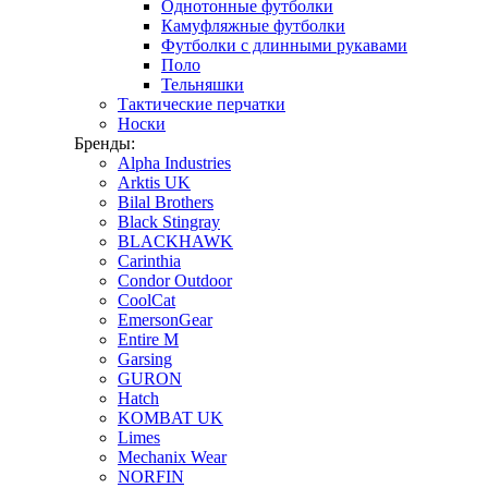
Однотонные футболки
Камуфляжные футболки
Футболки с длинными рукавами
Поло
Тельняшки
Тактические перчатки
Носки
Бренды:
Alpha Industries
Arktis UK
Bilal Brothers
Black Stingray
BLACKHAWK
Carinthia
Condor Outdoor
CoolCat
EmersonGear
Entire M
Garsing
GURON
Hatch
KOMBAT UK
Limes
Mechanix Wear
NORFIN