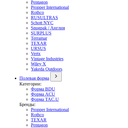
Pentagon
Propper International
Rothco
RUSULTRAS
Schott NYC
Snugpak / Англия
SURPLUS
Terramar
TEXAR
URSUS
Vertx
Vintage Industries
Wiley X
Yakeda Outdoors
Полевая форма
Категории:
Форма BDU
Форма ACU
Форма TAC.U
Бренды:
Propper International
Rothco
TEXAR
Pentagon