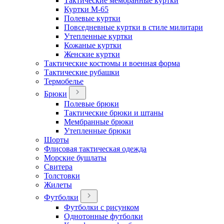
Тактические мембранные куртки
Куртки М-65
Полевые куртки
Повседневные куртки в стиле милитари
Утепленные куртки
Кожаные куртки
Женские куртки
Тактические костюмы и военная форма
Тактические рубашки
Термобелье
Брюки
Полевые брюки
Тактические брюки и штаны
Мембранные брюки
Утепленные брюки
Шорты
Флисовая тактическая одежда
Морские бушлаты
Свитера
Толстовки
Жилеты
Футболки
Футболки с рисунком
Однотонные футболки