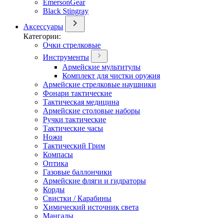
EmersonGear
Black Stingray
Аксессуары
Категории:
Очки стрелковые
Инструменты
Армейские мультитулы
Комплект для чистки оружия
Армейские стрелковые наушники
Фонари тактические
Тактическая медицина
Армейские столовые наборы
Ручки тактические
Тактические часы
Ножи
Тактический Грим
Компасы
Оптика
Газовые баллончики
Армейские фляги и гидраторы
Корды
Свистки / Карабины
Химический источник света
Мангалы