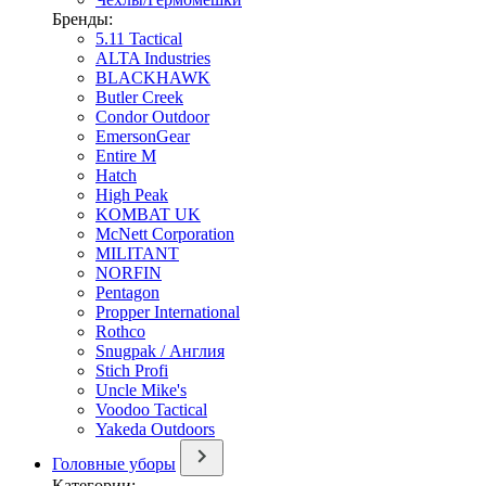
Бренды:
5.11 Tactical
ALTA Industries
BLACKHAWK
Butler Creek
Condor Outdoor
EmersonGear
Entire M
Hatch
High Peak
KOMBAT UK
McNett Corporation
MILITANT
NORFIN
Pentagon
Propper International
Rothco
Snugpak / Англия
Stich Profi
Uncle Mike's
Voodoo Tactical
Yakeda Outdoors
Головные уборы
Категории: