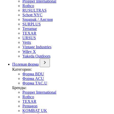
Propper International
Rothco
RUSULTRAS
Schott NYC
Snugpak / Англия
SURPLUS
Terramar
TEXAR
URSUS
Vertx
Vintage Industries
Wiley X
Yakeda Outdoors
Полевая форма
Категории:
Форма BDU
Форма ACU
Форма TAC.U
Бренды:
Propper International
Rothco
TEXAR
Pentagon
KOMBAT UK