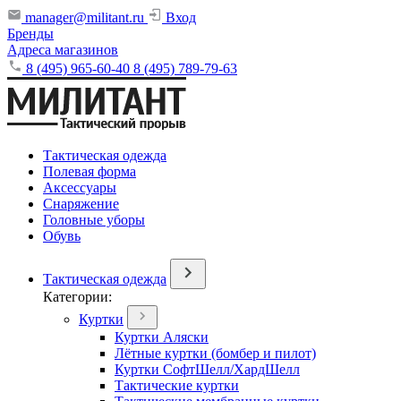
manager@militant.ru
Вход
Бренды
Адреса магазинов
8 (495) 965-60-40
8 (495) 789-79-63
Тактическая одежда
Полевая форма
Аксессуары
Снаряжение
Головные уборы
Обувь
Тактическая одежда
Категории:
Куртки
Куртки Аляски
Лётные куртки (бомбер и пилот)
Куртки СофтШелл/ХардШелл
Тактические куртки