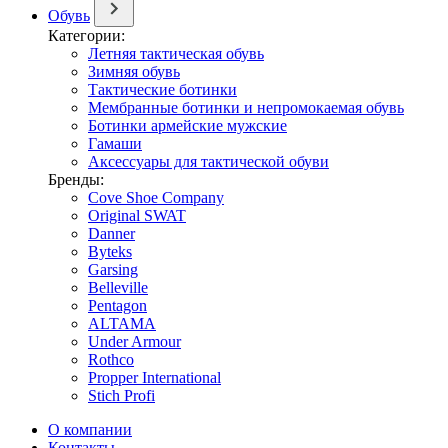
Обувь
Категории:
Летняя тактическая обувь
Зимняя обувь
Тактические ботинки
Мембранные ботинки и непромокаемая обувь
Ботинки армейские мужские
Гамаши
Аксессуары для тактической обуви
Бренды:
Cove Shoe Company
Original SWAT
Danner
Byteks
Garsing
Belleville
Pentagon
ALTAMA
Under Armour
Rothco
Propper International
Stich Profi
О компании
Контакты