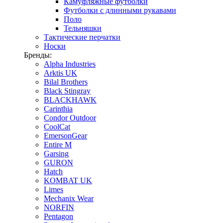
Камуфляжные футболки
Футболки с длинными рукавами
Поло
Тельняшки
Тактические перчатки
Носки
Бренды:
Alpha Industries
Arktis UK
Bilal Brothers
Black Stingray
BLACKHAWK
Carinthia
Condor Outdoor
CoolCat
EmersonGear
Entire M
Garsing
GURON
Hatch
KOMBAT UK
Limes
Mechanix Wear
NORFIN
Pentagon