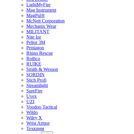
LightMyFire
Mag Instrument
MagPul®
McNett Corporation
Mechanix Wear
MILITANT
Nite Ize
Peltor 3M
Pentagon
Rhino Rescue
Rothco
RUIKE
Smith & Wesson
SORDIN
Stich Profi
Streamlight
SureFire
Uvex
UZI
Voodoo Tactical
Wildo
Wiley X
Wrist Armor
Техкрим