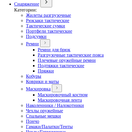
Снаряжение
Категории:
Жилеты разгрузочные
Рюкзаки тактические
Тактические сумки
Портфели тактические
Подсумки
Ремни
Ремни для брюк
Разгрузочные тактические пояса
Плечевые оружейные ремни
Подтяжки тактические
Пряжки
Кобуры
Коврики и маты
Маскировка
Маскировочный костюм
Маскировочная лента
Наколенники / Налокотники
Чехлы оружейные
Спальные мешки
Пончо
Гамаки/Палатки/Тенты
Чехлы/Гермомешки