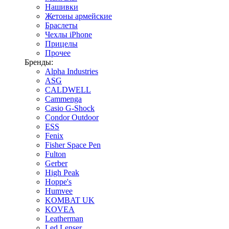
Нашивки
Жетоны армейские
Браслеты
Чехлы iPhone
Прицелы
Прочее
Бренды:
Alpha Industries
ASG
CALDWELL
Cammenga
Casio G-Shock
Condor Outdoor
ESS
Fenix
Fisher Space Pen
Fulton
Gerber
High Peak
Hoppe's
Humvee
KOMBAT UK
KOVEA
Leatherman
Led Lenser