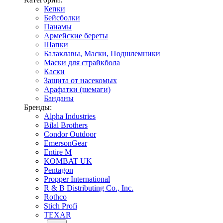
Кепки
Бейсболки
Панамы
Армейские береты
Шапки
Балаклавы, Маски, Подшлемники
Маски для страйкбола
Каски
Защита от насекомых
Арафатки (шемаги)
Банданы
Бренды:
Alpha Industries
Bilal Brothers
Condor Outdoor
EmersonGear
Entire M
KOMBAT UK
Pentagon
Propper International
R & B Distributing Co., Inc.
Rothco
Stich Profi
TEXAR