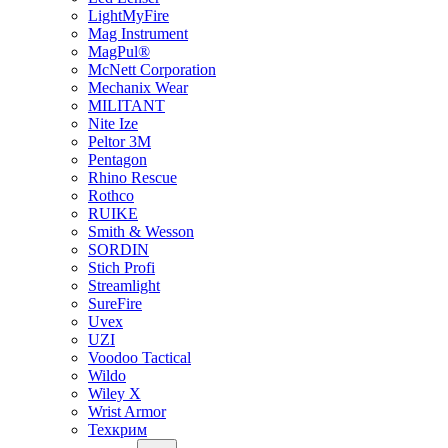
LightMyFire
Mag Instrument
MagPul®
McNett Corporation
Mechanix Wear
MILITANT
Nite Ize
Peltor 3M
Pentagon
Rhino Rescue
Rothco
RUIKE
Smith & Wesson
SORDIN
Stich Profi
Streamlight
SureFire
Uvex
UZI
Voodoo Tactical
Wildo
Wiley X
Wrist Armor
Техкрим