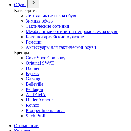
Обувь
Категории:
Летняя тактическая обувь
Зимняя обувь
Тактические ботинки
Мембранные ботинки и непромокаемая обувь
Ботинки армейские мужские
Гамаши
Аксессуары для тактической обуви
Бренды:
Cove Shoe Company
Original SWAT
Danner
Byteks
Garsing
Belleville
Pentagon
ALTAMA
Under Armour
Rothco
Propper International
Stich Profi
О компании
Контакты