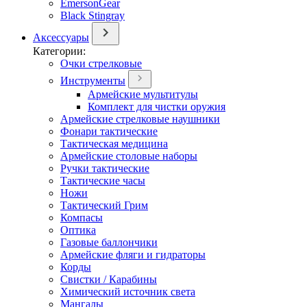
EmersonGear
Black Stingray
Аксессуары
Категории:
Очки стрелковые
Инструменты
Армейские мультитулы
Комплект для чистки оружия
Армейские стрелковые наушники
Фонари тактические
Тактическая медицина
Армейские столовые наборы
Ручки тактические
Тактические часы
Ножи
Тактический Грим
Компасы
Оптика
Газовые баллончики
Армейские фляги и гидраторы
Корды
Свистки / Карабины
Химический источник света
Мангалы