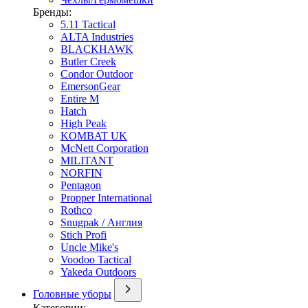
Бренды:
5.11 Tactical
ALTA Industries
BLACKHAWK
Butler Creek
Condor Outdoor
EmersonGear
Entire M
Hatch
High Peak
KOMBAT UK
McNett Corporation
MILITANT
NORFIN
Pentagon
Propper International
Rothco
Snugpak / Англия
Stich Profi
Uncle Mike's
Voodoo Tactical
Yakeda Outdoors
Головные уборы
Категории: