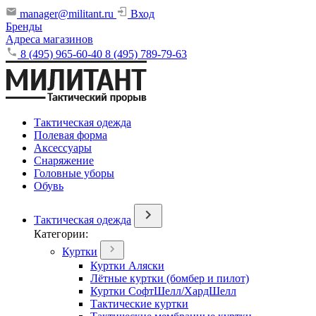
manager@militant.ru
Вход
Бренды
Адреса магазинов
8 (495) 965-60-40
8 (495) 789-79-63
Тактическая одежда
Полевая форма
Аксессуары
Снаряжение
Головные уборы
Обувь
Тактическая одежда
Категории:
Куртки
Куртки Аляски
Лётные куртки (бомбер и пилот)
Куртки СофтШелл/ХардШелл
Тактические куртки