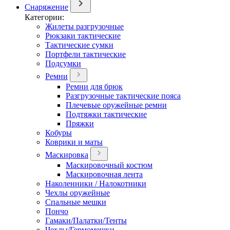
Снаряжение
Категории:
Жилеты разгрузочные
Рюкзаки тактические
Тактические сумки
Портфели тактические
Подсумки
Ремни
Ремни для брюк
Разгрузочные тактические пояса
Плечевые оружейные ремни
Подтяжки тактические
Пряжки
Кобуры
Коврики и маты
Маскировка
Маскировочный костюм
Маскировочная лента
Наколенники / Налокотники
Чехлы оружейные
Спальные мешки
Пончо
Гамаки/Палатки/Тенты
Чехлы/Гермомешки