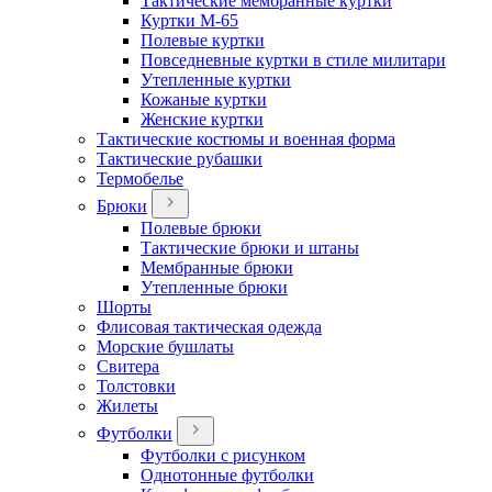
Тактические мембранные куртки
Куртки М-65
Полевые куртки
Повседневные куртки в стиле милитари
Утепленные куртки
Кожаные куртки
Женские куртки
Тактические костюмы и военная форма
Тактические рубашки
Термобелье
Брюки
Полевые брюки
Тактические брюки и штаны
Мембранные брюки
Утепленные брюки
Шорты
Флисовая тактическая одежда
Морские бушлаты
Свитера
Толстовки
Жилеты
Футболки
Футболки с рисунком
Однотонные футболки