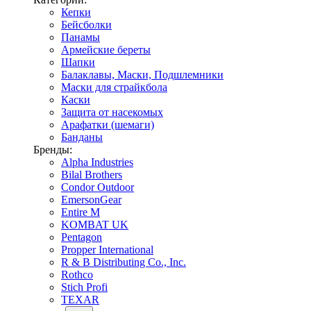
Кепки
Бейсболки
Панамы
Армейские береты
Шапки
Балаклавы, Маски, Подшлемники
Маски для страйкбола
Каски
Защита от насекомых
Арафатки (шемаги)
Банданы
Бренды:
Alpha Industries
Bilal Brothers
Condor Outdoor
EmersonGear
Entire M
KOMBAT UK
Pentagon
Propper International
R & B Distributing Co., Inc.
Rothco
Stich Profi
TEXAR