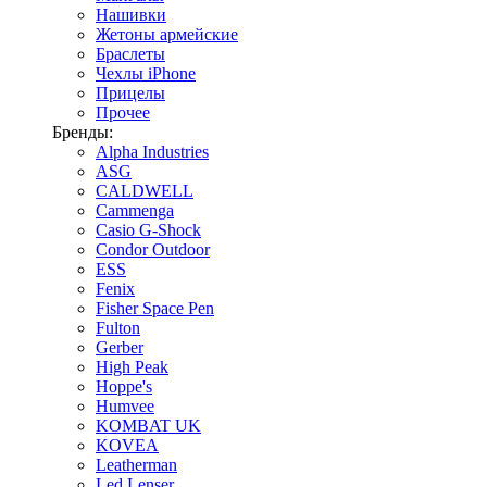
Нашивки
Жетоны армейские
Браслеты
Чехлы iPhone
Прицелы
Прочее
Бренды:
Alpha Industries
ASG
CALDWELL
Cammenga
Casio G-Shock
Condor Outdoor
ESS
Fenix
Fisher Space Pen
Fulton
Gerber
High Peak
Hoppe's
Humvee
KOMBAT UK
KOVEA
Leatherman
Led Lenser