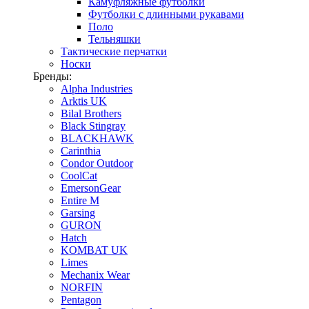
Камуфляжные футболки
Футболки с длинными рукавами
Поло
Тельняшки
Тактические перчатки
Носки
Бренды:
Alpha Industries
Arktis UK
Bilal Brothers
Black Stingray
BLACKHAWK
Carinthia
Condor Outdoor
CoolCat
EmersonGear
Entire M
Garsing
GURON
Hatch
KOMBAT UK
Limes
Mechanix Wear
NORFIN
Pentagon