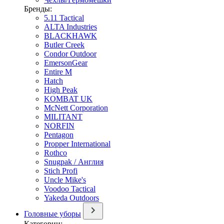
Бренды:
5.11 Tactical
ALTA Industries
BLACKHAWK
Butler Creek
Condor Outdoor
EmersonGear
Entire M
Hatch
High Peak
KOMBAT UK
McNett Corporation
MILITANT
NORFIN
Pentagon
Propper International
Rothco
Snugpak / Англия
Stich Profi
Uncle Mike's
Voodoo Tactical
Yakeda Outdoors
Головные уборы
Категории: