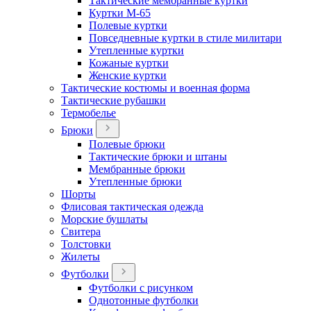
Тактические мембранные куртки
Куртки М-65
Полевые куртки
Повседневные куртки в стиле милитари
Утепленные куртки
Кожаные куртки
Женские куртки
Тактические костюмы и военная форма
Тактические рубашки
Термобелье
Брюки
Полевые брюки
Тактические брюки и штаны
Мембранные брюки
Утепленные брюки
Шорты
Флисовая тактическая одежда
Морские бушлаты
Свитера
Толстовки
Жилеты
Футболки
Футболки с рисунком
Однотонные футболки