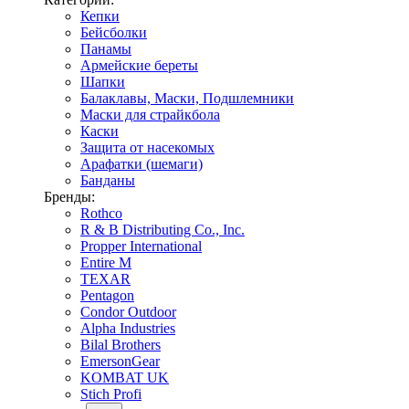
Кепки
Бейсболки
Панамы
Армейские береты
Шапки
Балаклавы, Маски, Подшлемники
Маски для страйкбола
Каски
Защита от насекомых
Арафатки (шемаги)
Банданы
Бренды:
Rothco
R & B Distributing Co., Inc.
Propper International
Entire M
TEXAR
Pentagon
Condor Outdoor
Alpha Industries
Bilal Brothers
EmersonGear
KOMBAT UK
Stich Profi