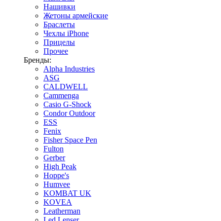
Нашивки
Жетоны армейские
Браслеты
Чехлы iPhone
Прицелы
Прочее
Бренды:
Alpha Industries
ASG
CALDWELL
Cammenga
Casio G-Shock
Condor Outdoor
ESS
Fenix
Fisher Space Pen
Fulton
Gerber
High Peak
Hoppe's
Humvee
KOMBAT UK
KOVEA
Leatherman
Led Lenser