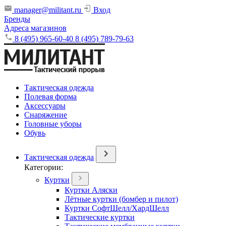
manager@militant.ru
Вход
Бренды
Адреса магазинов
8 (495) 965-60-40
8 (495) 789-79-63
Тактическая одежда
Полевая форма
Аксессуары
Снаряжение
Головные уборы
Обувь
Тактическая одежда
Категории:
Куртки
Куртки Аляски
Лётные куртки (бомбер и пилот)
Куртки СофтШелл/ХардШелл
Тактические куртки