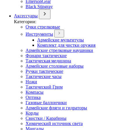
EmersonGear
Black Stingray
Аксессуары
Категории:
Очки стрелковые
Инструменты
Армейские мультитулы
Комплект для чистки оружия
Армейские стрелковые наушники
Фонари тактические
Тактическая медицина
Армейские столовые наборы
Ручки тактические
Тактические часы
Ножи
Тактический Грим
Компасы
Оптика
Газовые баллончики
Армейские фляги и гидраторы
Корды
Свистки / Карабины
Химический источник света
Мангалы