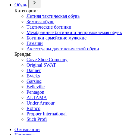
Обувь
Категории:
Летняя тактическая обувь
Зимняя обувь
Тактические ботинки
Мембранные ботинки и непромокаемая обувь
Ботинки армейские мужские
Гамаши
Аксессуары для тактической обуви
Бренды:
Cove Shoe Company
Original SWAT
Danner
Byteks
Garsing
Belleville
Pentagon
ALTAMA
Under Armour
Rothco
Propper International
Stich Profi
О компании
Контакты