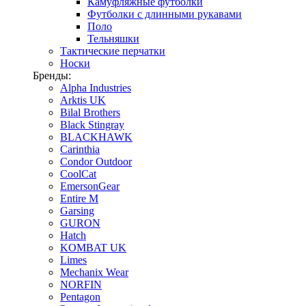
Камуфляжные футболки
Футболки с длинными рукавами
Поло
Тельняшки
Тактические перчатки
Носки
Бренды:
Alpha Industries
Arktis UK
Bilal Brothers
Black Stingray
BLACKHAWK
Carinthia
Condor Outdoor
CoolCat
EmersonGear
Entire M
Garsing
GURON
Hatch
KOMBAT UK
Limes
Mechanix Wear
NORFIN
Pentagon