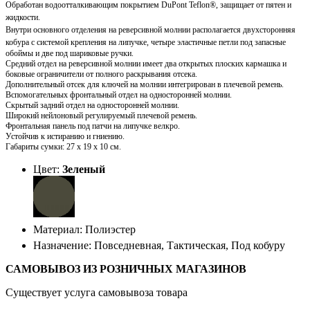
Обработан водоотталкивающим покрытием DuPont Teflon®, защищает от пятен и
жидкости.
Внутри о
сновного отделения на реверсивной молнии располагается
двухсторонняя
кобура с
с
истемой крепления на липучке, четыре эластичные петли под запасные
обоймы и две под шариковые ручки.
Средний отдел на реверсивной молнии имеет два открытых плоских кармашка и
боковые ограничители от полного раскрывания отсека
.
Дополнительный отсек для ключей на молнии интегрирован в плечевой ремень.
Вспомогательных фронтальный отдел на односторонней молнии.
Скрытый задний отдел на односторонней молнии.
Широкий нейлоновый регулируемый плечевой ремень.
Фронтальная панель под патчи на липучке велкро.
Устойчив к истиранию и гниению.
Габариты сумки: 27 х 19 х 10 см.
Цвет:
Зеленый
Материал: Полиэстер
Назначение: Повседневная, Тактическая, Под кобуру
САМОВЫВОЗ ИЗ РОЗНИЧНЫХ МАГАЗИНОВ
Существует услуга самовывоза товара