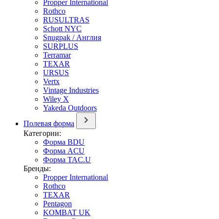
Propper International
Rothco
RUSULTRAS
Schott NYC
Snugpak / Англия
SURPLUS
Terramar
TEXAR
URSUS
Vertx
Vintage Industries
Wiley X
Yakeda Outdoors
Полевая форма
Категории:
Форма BDU
Форма ACU
Форма TAC.U
Бренды:
Propper International
Rothco
TEXAR
Pentagon
KOMBAT UK