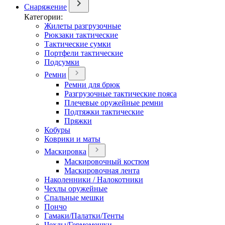
Снаряжение
Категории:
Жилеты разгрузочные
Рюкзаки тактические
Тактические сумки
Портфели тактические
Подсумки
Ремни
Ремни для брюк
Разгрузочные тактические пояса
Плечевые оружейные ремни
Подтяжки тактические
Пряжки
Кобуры
Коврики и маты
Маскировка
Маскировочный костюм
Маскировочная лента
Наколенники / Налокотники
Чехлы оружейные
Спальные мешки
Пончо
Гамаки/Палатки/Тенты
Чехлы/Гермомешки