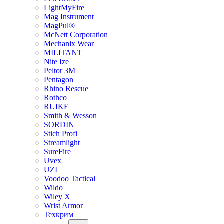
LightMyFire
Mag Instrument
MagPul®
McNett Corporation
Mechanix Wear
MILITANT
Nite Ize
Peltor 3M
Pentagon
Rhino Rescue
Rothco
RUIKE
Smith & Wesson
SORDIN
Stich Profi
Streamlight
SureFire
Uvex
UZI
Voodoo Tactical
Wildo
Wiley X
Wrist Armor
Техкрим