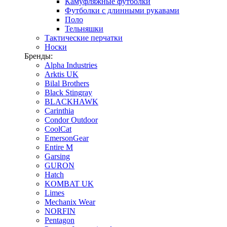
Камуфляжные футболки
Футболки с длинными рукавами
Поло
Тельняшки
Тактические перчатки
Носки
Бренды:
Alpha Industries
Arktis UK
Bilal Brothers
Black Stingray
BLACKHAWK
Carinthia
Condor Outdoor
CoolCat
EmersonGear
Entire M
Garsing
GURON
Hatch
KOMBAT UK
Limes
Mechanix Wear
NORFIN
Pentagon