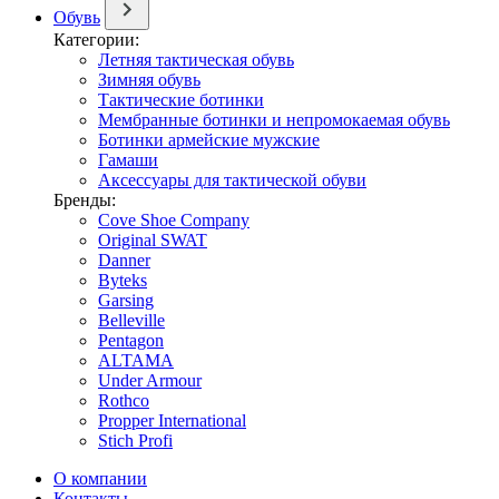
Обувь
Категории:
Летняя тактическая обувь
Зимняя обувь
Тактические ботинки
Мембранные ботинки и непромокаемая обувь
Ботинки армейские мужские
Гамаши
Аксессуары для тактической обуви
Бренды:
Cove Shoe Company
Original SWAT
Danner
Byteks
Garsing
Belleville
Pentagon
ALTAMA
Under Armour
Rothco
Propper International
Stich Profi
О компании
Контакты