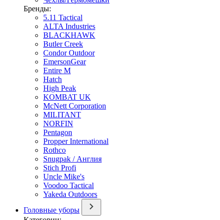
Бренды:
5.11 Tactical
ALTA Industries
BLACKHAWK
Butler Creek
Condor Outdoor
EmersonGear
Entire M
Hatch
High Peak
KOMBAT UK
McNett Corporation
MILITANT
NORFIN
Pentagon
Propper International
Rothco
Snugpak / Англия
Stich Profi
Uncle Mike's
Voodoo Tactical
Yakeda Outdoors
Головные уборы
Категории: