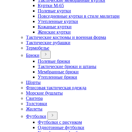
Тактические мембранные куртки
Куртки М-65
Полевые куртки
Повседневные куртки в стиле милитари
Утепленные куртки
Кожаные куртки
Женские куртки
Тактические костюмы и военная форма
Тактические рубашки
Термобелье
Брюки
Полевые брюки
Тактические брюки и штаны
Мембранные брюки
Утепленные брюки
Шорты
Флисовая тактическая одежда
Морские бушлаты
Свитера
Толстовки
Жилеты
Футболки
Футболки с рисунком
Однотонные футболки