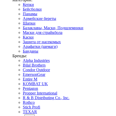
Кепки
Бейсболки
Панамы
Армейские береты
Шапки
Балаклавы, Маски, Подшлемники
Маски для страйкбола
Каски
Защита от насекомых
Арафатки (шемаги)
Банданы
Бренды:
Alpha Industries
Bilal Brothers
Condor Outdoor
EmersonGear
Entire M
KOMBAT UK
Pentagon
Propper International
R & B Distributing Co., Inc.
Rothco
Stich Profi
TEXAR