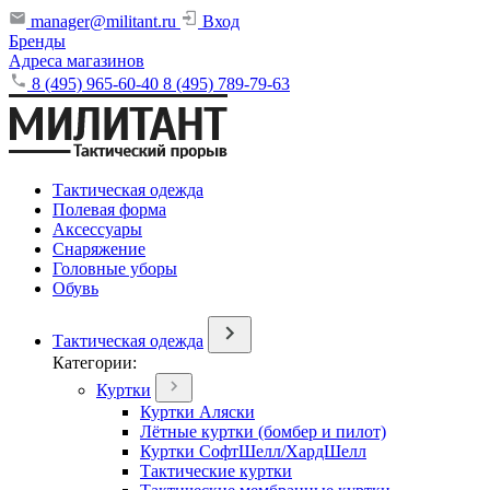
manager@militant.ru
Вход
Бренды
Адреса магазинов
8 (495) 965-60-40
8 (495) 789-79-63
Тактическая одежда
Полевая форма
Аксессуары
Снаряжение
Головные уборы
Обувь
Тактическая одежда
Категории:
Куртки
Куртки Аляски
Лётные куртки (бомбер и пилот)
Куртки СофтШелл/ХардШелл
Тактические куртки