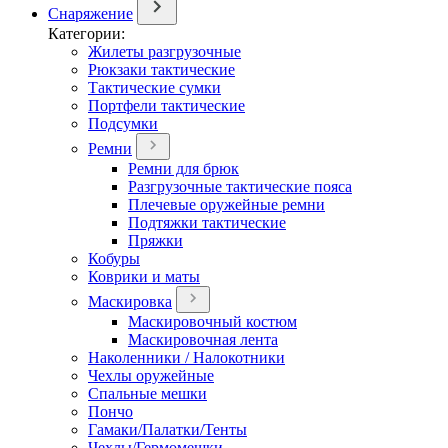
Снаряжение
Категории:
Жилеты разгрузочные
Рюкзаки тактические
Тактические сумки
Портфели тактические
Подсумки
Ремни
Ремни для брюк
Разгрузочные тактические пояса
Плечевые оружейные ремни
Подтяжки тактические
Пряжки
Кобуры
Коврики и маты
Маскировка
Маскировочный костюм
Маскировочная лента
Наколенники / Налокотники
Чехлы оружейные
Спальные мешки
Пончо
Гамаки/Палатки/Тенты
Чехлы/Гермомешки