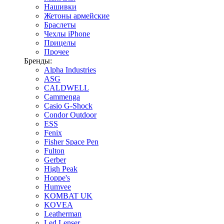
Нашивки
Жетоны армейские
Браслеты
Чехлы iPhone
Прицелы
Прочее
Бренды:
Alpha Industries
ASG
CALDWELL
Cammenga
Casio G-Shock
Condor Outdoor
ESS
Fenix
Fisher Space Pen
Fulton
Gerber
High Peak
Hoppe's
Humvee
KOMBAT UK
KOVEA
Leatherman
Led Lenser