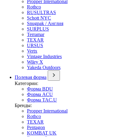
Propper International
Rothco
RUSULTRAS
Schott NYC
Snugpak / Англия
SURPLUS
Terramar
TEXAR
URSUS
Vertx
Vintage Industries
Wiley X
Yakeda Outdoors
Полевая форма
Категории:
Форма BDU
Форма ACU
Форма TAC.U
Бренды:
Propper International
Rothco
TEXAR
Pentagon
KOMBAT UK