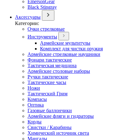
EmersonGear
Black Stingray
Аксессуары
Категории:
Очки стрелковые
Инструменты
Армейские мультитулы
Комплект для чистки оружия
Армейские стрелковые наушники
Фонари тактические
Тактическая медицина
Армейские столовые наборы
Ручки тактические
Тактические часы
Ножи
Тактический Грим
Компасы
Оптика
Газовые баллончики
Армейские фляги и гидраторы
Корды
Свистки / Карабины
Химический источник света
Мангалы