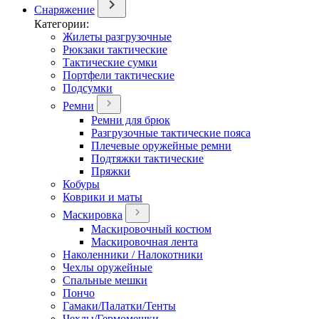
Снаряжение
Категории:
Жилеты разгрузочные
Рюкзаки тактические
Тактические сумки
Портфели тактические
Подсумки
Ремни
Ремни для брюк
Разгрузочные тактические пояса
Плечевые оружейные ремни
Подтяжки тактические
Пряжки
Кобуры
Коврики и маты
Маскировка
Маскировочный костюм
Маскировочная лента
Наколенники / Налокотники
Чехлы оружейные
Спальные мешки
Пончо
Гамаки/Палатки/Тенты
Чехлы/Гермомешки