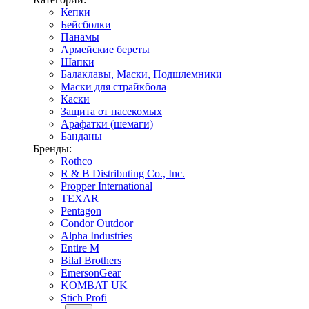
Кепки
Бейсболки
Панамы
Армейские береты
Шапки
Балаклавы, Маски, Подшлемники
Маски для страйкбола
Каски
Защита от насекомых
Арафатки (шемаги)
Банданы
Бренды:
Rothco
R & B Distributing Co., Inc.
Propper International
TEXAR
Pentagon
Condor Outdoor
Alpha Industries
Entire M
Bilal Brothers
EmersonGear
KOMBAT UK
Stich Profi