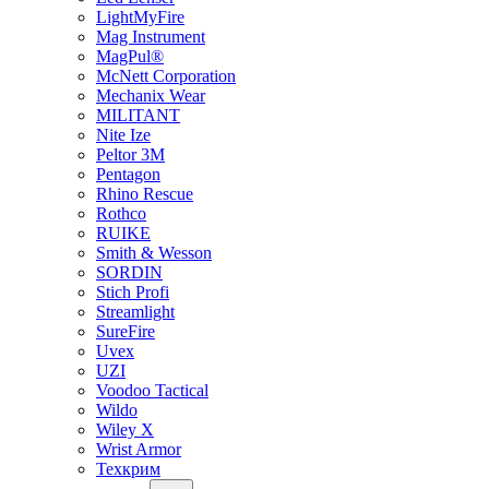
LightMyFire
Mag Instrument
MagPul®
McNett Corporation
Mechanix Wear
MILITANT
Nite Ize
Peltor 3M
Pentagon
Rhino Rescue
Rothco
RUIKE
Smith & Wesson
SORDIN
Stich Profi
Streamlight
SureFire
Uvex
UZI
Voodoo Tactical
Wildo
Wiley X
Wrist Armor
Техкрим