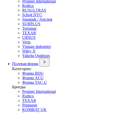
Propper International
Rothco
RUSULTRAS
Schott NYC
Snugpak / Англия
SURPLUS
Terramar
TEXAR
URSUS
Vertx
Vintage Industries
Wiley X
Yakeda Outdoors
Полевая форма
Категории:
Форма BDU
Форма ACU
Форма TAC.U
Бренды:
Propper International
Rothco
TEXAR
Pentagon
KOMBAT UK