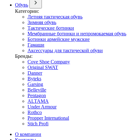
Обувь
Категории:
Летняя тактическая обувь
Зимняя обувь
Тактические ботинки
Мембранные ботинки и непромокаемая обувь
Ботинки армейские мужские
Гамаши
Аксессуары для тактической обуви
Бренды:
Cove Shoe Company
Original SWAT
Danner
Byteks
Garsing
Belleville
Pentagon
ALTAMA
Under Armour
Rothco
Propper International
Stich Profi
О компании
Контакты