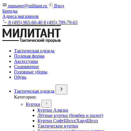
manager@militant.ru
Вход
Бренды
Адреса магазинов
8 (495) 965-60-40
8 (495) 789-79-63
Тактическая одежда
Полевая форма
Аксессуары
Снаряжение
Головные уборы
Обувь
Тактическая одежда
Категории:
Куртки
Куртки Аляски
Лётные куртки (бомбер и пилот)
Куртки СофтШелл/ХардШелл
Тактические куртки