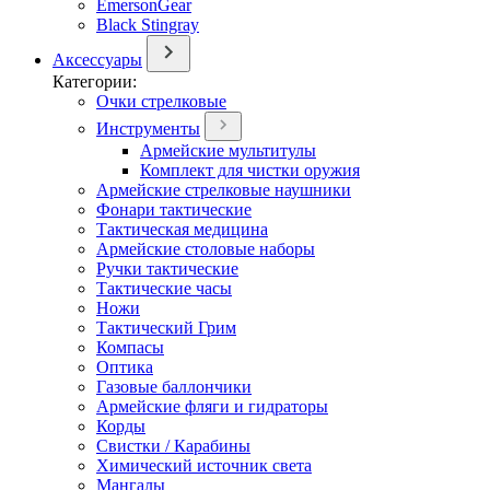
EmersonGear
Black Stingray
Аксессуары
Категории:
Очки стрелковые
Инструменты
Армейские мультитулы
Комплект для чистки оружия
Армейские стрелковые наушники
Фонари тактические
Тактическая медицина
Армейские столовые наборы
Ручки тактические
Тактические часы
Ножи
Тактический Грим
Компасы
Оптика
Газовые баллончики
Армейские фляги и гидраторы
Корды
Свистки / Карабины
Химический источник света
Мангалы