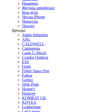
Нашивки
Жетоны армейские
Браслеты
Чехлы iPhone
Прицелы
Прочее
Бренды:
Alpha Industries
ASG
CALDWELL
Cammenga
Casio G-Shock
Condor Outdoor
ESS
Fenix
Fisher Space Pen
Fulton
Gerber
High Peak
Hoppe's
Humvee
KOMBAT UK
KOVEA
Leatherman
Led Lenser