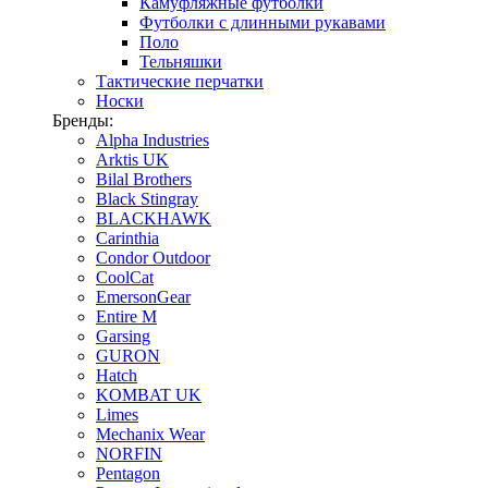
Камуфляжные футболки
Футболки с длинными рукавами
Поло
Тельняшки
Тактические перчатки
Носки
Бренды:
Alpha Industries
Arktis UK
Bilal Brothers
Black Stingray
BLACKHAWK
Carinthia
Condor Outdoor
CoolCat
EmersonGear
Entire M
Garsing
GURON
Hatch
KOMBAT UK
Limes
Mechanix Wear
NORFIN
Pentagon