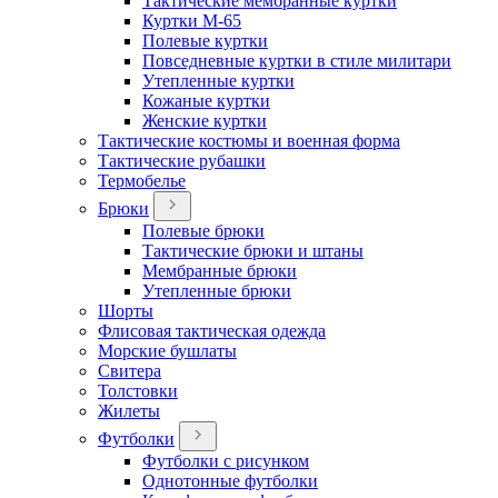
Тактические мембранные куртки
Куртки М-65
Полевые куртки
Повседневные куртки в стиле милитари
Утепленные куртки
Кожаные куртки
Женские куртки
Тактические костюмы и военная форма
Тактические рубашки
Термобелье
Брюки
Полевые брюки
Тактические брюки и штаны
Мембранные брюки
Утепленные брюки
Шорты
Флисовая тактическая одежда
Морские бушлаты
Свитера
Толстовки
Жилеты
Футболки
Футболки с рисунком
Однотонные футболки