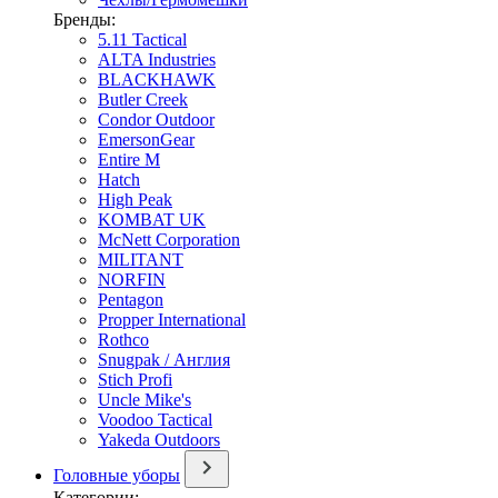
Бренды:
5.11 Tactical
ALTA Industries
BLACKHAWK
Butler Creek
Condor Outdoor
EmersonGear
Entire M
Hatch
High Peak
KOMBAT UK
McNett Corporation
MILITANT
NORFIN
Pentagon
Propper International
Rothco
Snugpak / Англия
Stich Profi
Uncle Mike's
Voodoo Tactical
Yakeda Outdoors
Головные уборы
Категории: