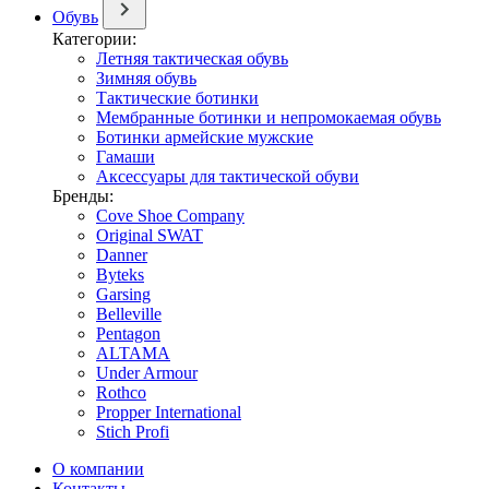
Обувь
Категории:
Летняя тактическая обувь
Зимняя обувь
Тактические ботинки
Мембранные ботинки и непромокаемая обувь
Ботинки армейские мужские
Гамаши
Аксессуары для тактической обуви
Бренды:
Cove Shoe Company
Original SWAT
Danner
Byteks
Garsing
Belleville
Pentagon
ALTAMA
Under Armour
Rothco
Propper International
Stich Profi
О компании
Контакты