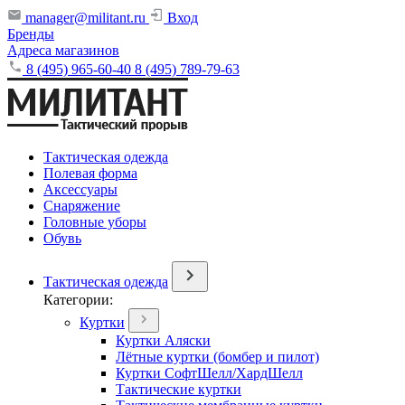
manager@militant.ru
Вход
Бренды
Адреса магазинов
8 (495) 965-60-40
8 (495) 789-79-63
Тактическая одежда
Полевая форма
Аксессуары
Снаряжение
Головные уборы
Обувь
Тактическая одежда
Категории:
Куртки
Куртки Аляски
Лётные куртки (бомбер и пилот)
Куртки СофтШелл/ХардШелл
Тактические куртки