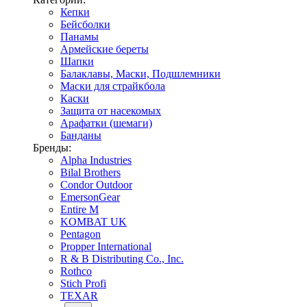
Кепки
Бейсболки
Панамы
Армейские береты
Шапки
Балаклавы, Маски, Подшлемники
Маски для страйкбола
Каски
Защита от насекомых
Арафатки (шемаги)
Банданы
Бренды:
Alpha Industries
Bilal Brothers
Condor Outdoor
EmersonGear
Entire M
KOMBAT UK
Pentagon
Propper International
R & B Distributing Co., Inc.
Rothco
Stich Profi
TEXAR