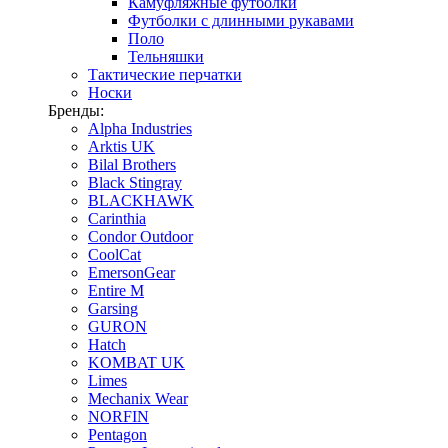
Камуфляжные футболки
Футболки с длинными рукавами
Поло
Тельняшки
Тактические перчатки
Носки
Бренды:
Alpha Industries
Arktis UK
Bilal Brothers
Black Stingray
BLACKHAWK
Carinthia
Condor Outdoor
CoolCat
EmersonGear
Entire M
Garsing
GURON
Hatch
KOMBAT UK
Limes
Mechanix Wear
NORFIN
Pentagon