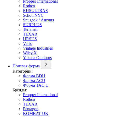
Propper International
Rothco
RUSULTRAS
Schott NYC
Snugpak / Англия
SURPLUS
Terramar
TEXAR
URSUS
Vertx
Vintage Industries
Wiley X
Yakeda Outdoors
Полевая форма
Категории:
Форма BDU
Форма ACU
Форма TAC.U
Бренды:
Propper International
Rothco
TEXAR
Pentagon
KOMBAT UK