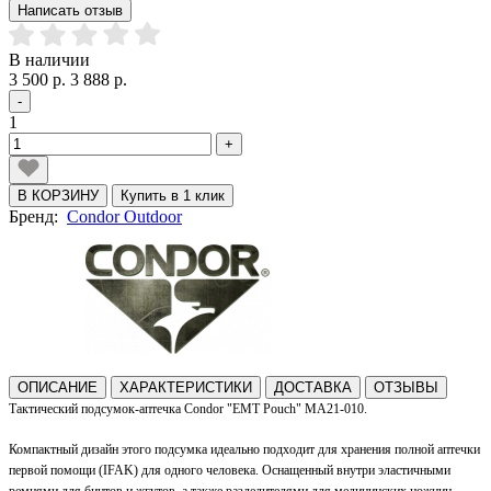
Написать отзыв
В наличии
3 500 р.
3 888 р.
-
1
+
В КОРЗИНУ
Купить в 1 клик
Бренд:
Condor Outdoor
ОПИСАНИЕ
ХАРАКТЕРИСТИКИ
ДОСТАВКА
ОТЗЫВЫ
Тактический подсумок-аптечка Condor "EMT Pouch" MA21-010.
Компактный дизайн этого подсумка идеально подходит для хранения полной аптечки
первой помощи (IFAK) для одного человека. Оснащенный внутри эластичными
ремнями для бинтов и жгутов, а также разделителями для медицинских ножниц,