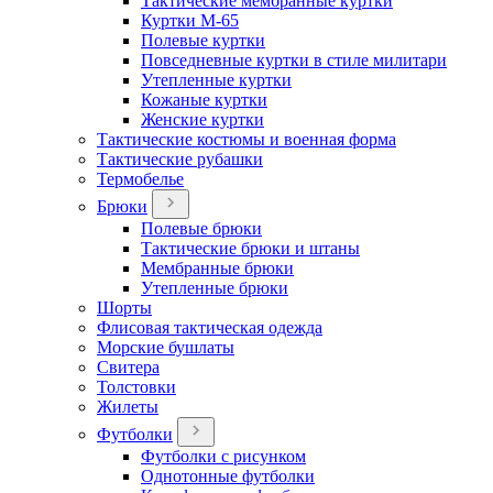
Тактические мембранные куртки
Куртки М-65
Полевые куртки
Повседневные куртки в стиле милитари
Утепленные куртки
Кожаные куртки
Женские куртки
Тактические костюмы и военная форма
Тактические рубашки
Термобелье
Брюки
Полевые брюки
Тактические брюки и штаны
Мембранные брюки
Утепленные брюки
Шорты
Флисовая тактическая одежда
Морские бушлаты
Свитера
Толстовки
Жилеты
Футболки
Футболки с рисунком
Однотонные футболки