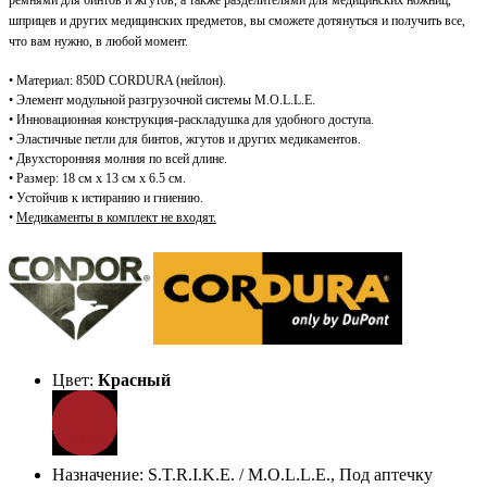
шприцев и других медицинских предметов, вы сможете дотянуться и получить все,
что вам нужно, в любой момент.
• Материал: 850D CORDURA (нейлон).
• Элемент модульной разгрузочной системы M.O.L.L.E.
• Инновационная конструкция-раскладушка для удобного доступа.
• Эластичные петли для бинтов, жгутов и других медикаментов.
• Двухсторонняя молния по всей длине.
• Размер: 18 см х 13 см x 6.5 см.
• Устойчив к истиранию и гниению.
•
Медикаменты в комплект не входят.
Цвет:
Красный
Назначение: S.T.R.I.K.E. / M.O.L.L.E., Под аптечку