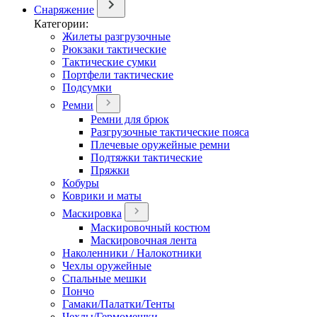
Снаряжение
Категории:
Жилеты разгрузочные
Рюкзаки тактические
Тактические сумки
Портфели тактические
Подсумки
Ремни
Ремни для брюк
Разгрузочные тактические пояса
Плечевые оружейные ремни
Подтяжки тактические
Пряжки
Кобуры
Коврики и маты
Маскировка
Маскировочный костюм
Маскировочная лента
Наколенники / Налокотники
Чехлы оружейные
Спальные мешки
Пончо
Гамаки/Палатки/Тенты
Чехлы/Гермомешки