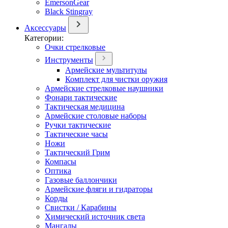
EmersonGear
Black Stingray
Аксессуары
Категории:
Очки стрелковые
Инструменты
Армейские мультитулы
Комплект для чистки оружия
Армейские стрелковые наушники
Фонари тактические
Тактическая медицина
Армейские столовые наборы
Ручки тактические
Тактические часы
Ножи
Тактический Грим
Компасы
Оптика
Газовые баллончики
Армейские фляги и гидраторы
Корды
Свистки / Карабины
Химический источник света
Мангалы