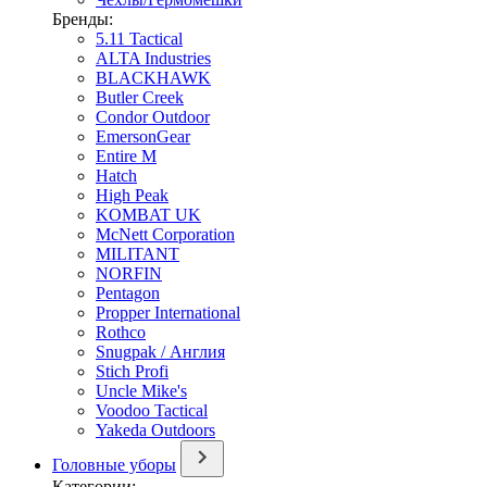
Бренды:
5.11 Tactical
ALTA Industries
BLACKHAWK
Butler Creek
Condor Outdoor
EmersonGear
Entire M
Hatch
High Peak
KOMBAT UK
McNett Corporation
MILITANT
NORFIN
Pentagon
Propper International
Rothco
Snugpak / Англия
Stich Profi
Uncle Mike's
Voodoo Tactical
Yakeda Outdoors
Головные уборы
Категории: