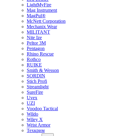
LightMyFire
Mag Instrument
MagPul®
McNett Corporation
Mechanix Wear
MILITANT
Nite Ize
Peltor 3M
Pentagon
Rhino Rescue
Rothco
RUIKE
Smith & Wesson
SORDIN
Stich Profi
Streamlight
SureFire
Uvex
UZI
Voodoo Tactical
Wildo
Wiley X
Wrist Armor
Техкрим