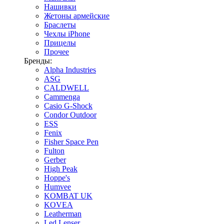
Нашивки
Жетоны армейские
Браслеты
Чехлы iPhone
Прицелы
Прочее
Бренды:
Alpha Industries
ASG
CALDWELL
Cammenga
Casio G-Shock
Condor Outdoor
ESS
Fenix
Fisher Space Pen
Fulton
Gerber
High Peak
Hoppe's
Humvee
KOMBAT UK
KOVEA
Leatherman
Led Lenser