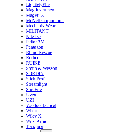
LightMyFire
Mag Instrument
MagPul®
McNett Corporation
Mechanix Wear
MILITANT
Nite Ize
Peltor 3M
Pentagon
Rhino Rescue
Rothco
RUIKE
Smith & Wesson
SORDIN
Stich Profi
Streamlight
SureFire
Uvex
UZI
Voodoo Tactical
Wildo
Wiley X
Wrist Armor
Техкрим