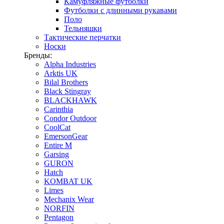
Камуфляжные футболки
Футболки с длинными рукавами
Поло
Тельняшки
Тактические перчатки
Носки
Бренды:
Alpha Industries
Arktis UK
Bilal Brothers
Black Stingray
BLACKHAWK
Carinthia
Condor Outdoor
CoolCat
EmersonGear
Entire M
Garsing
GURON
Hatch
KOMBAT UK
Limes
Mechanix Wear
NORFIN
Pentagon