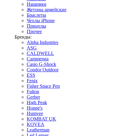
Нашивки
Жетоны армейские
Браслеты
Чехлы iPhone
Прицелы
Прочее
Бренды:
Alpha Industries
ASG
CALDWELL
Cammenga
Casio G-Shock
Condor Outdoor
ESS
Fenix
Fisher Space Pen
Fulton
Gerber
High Peak
Hoppe's
Humvee
KOMBAT UK
KOVEA
Leatherman
Led Lenser