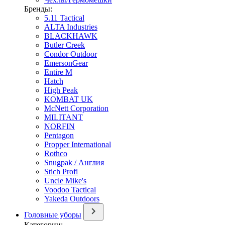
Бренды:
5.11 Tactical
ALTA Industries
BLACKHAWK
Butler Creek
Condor Outdoor
EmersonGear
Entire M
Hatch
High Peak
KOMBAT UK
McNett Corporation
MILITANT
NORFIN
Pentagon
Propper International
Rothco
Snugpak / Англия
Stich Profi
Uncle Mike's
Voodoo Tactical
Yakeda Outdoors
Головные уборы
Категории: