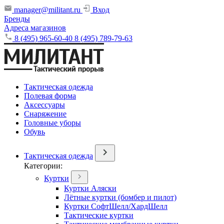
manager@militant.ru
Вход
Бренды
Адреса магазинов
8 (495) 965-60-40
8 (495) 789-79-63
Тактическая одежда
Полевая форма
Аксессуары
Снаряжение
Головные уборы
Обувь
Тактическая одежда
Категории:
Куртки
Куртки Аляски
Лётные куртки (бомбер и пилот)
Куртки СофтШелл/ХардШелл
Тактические куртки