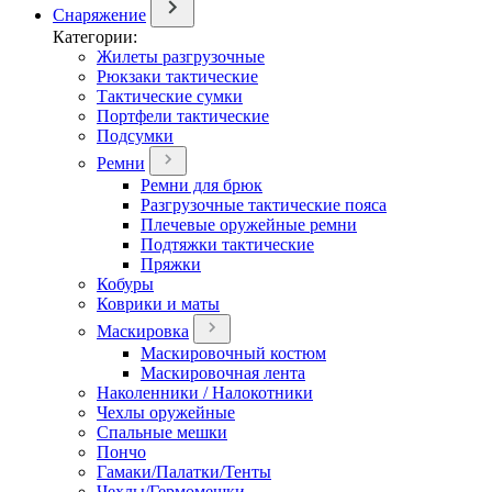
Снаряжение
Категории:
Жилеты разгрузочные
Рюкзаки тактические
Тактические сумки
Портфели тактические
Подсумки
Ремни
Ремни для брюк
Разгрузочные тактические пояса
Плечевые оружейные ремни
Подтяжки тактические
Пряжки
Кобуры
Коврики и маты
Маскировка
Маскировочный костюм
Маскировочная лента
Наколенники / Налокотники
Чехлы оружейные
Спальные мешки
Пончо
Гамаки/Палатки/Тенты
Чехлы/Гермомешки