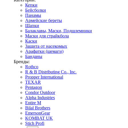
Кепки
Бейсболки
Панамы
Армейские береты
Шапки
Балаклавы, Маски, Подшлемники
Маски для страйкбола
Каски
Защита от насекомых
Арафатки (шемаги)
Банданы
Бренды:
Rothco
R & B Distributing Co., Inc.
Propper International
TEXAR
Pentagon
Condor Outdoor
Alpha Industries
Entire M
Bilal Brothers
EmersonGear
KOMBAT UK
Stich Profi