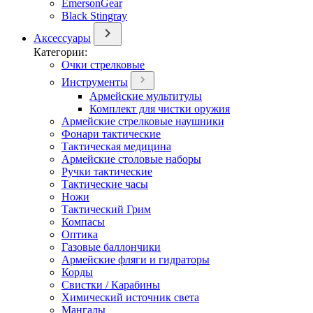
EmersonGear
Black Stingray
Аксессуары
Категории:
Очки стрелковые
Инструменты
Армейские мультитулы
Комплект для чистки оружия
Армейские стрелковые наушники
Фонари тактические
Тактическая медицина
Армейские столовые наборы
Ручки тактические
Тактические часы
Ножи
Тактический Грим
Компасы
Оптика
Газовые баллончики
Армейские фляги и гидраторы
Корды
Свистки / Карабины
Химический источник света
Мангалы