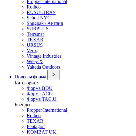
Propper International
Rothco
RUSULTRAS
Schott NYC
Snugpak / Англия
SURPLUS
Terramar
TEXAR
URSUS
Vertx
Vintage Industries
Wiley X
Yakeda Outdoors
Полевая форма
Категории:
Форма BDU
Форма ACU
Форма TAC.U
Бренды:
Propper International
Rothco
TEXAR
Pentagon
KOMBAT UK