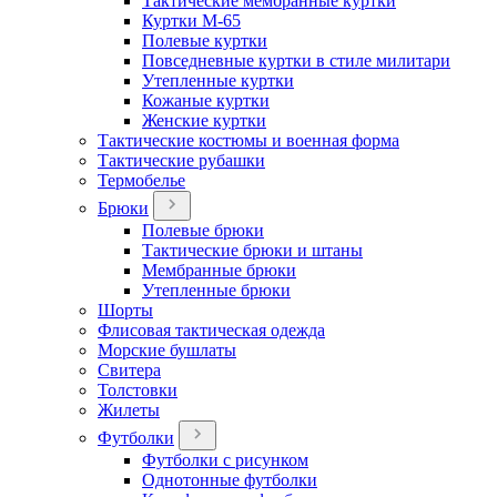
Тактические мембранные куртки
Куртки М-65
Полевые куртки
Повседневные куртки в стиле милитари
Утепленные куртки
Кожаные куртки
Женские куртки
Тактические костюмы и военная форма
Тактические рубашки
Термобелье
Брюки
Полевые брюки
Тактические брюки и штаны
Мембранные брюки
Утепленные брюки
Шорты
Флисовая тактическая одежда
Морские бушлаты
Свитера
Толстовки
Жилеты
Футболки
Футболки с рисунком
Однотонные футболки