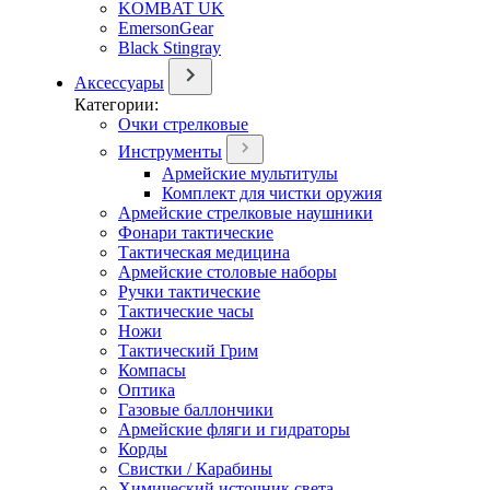
KOMBAT UK
EmersonGear
Black Stingray
Аксессуары
Категории:
Очки стрелковые
Инструменты
Армейские мультитулы
Комплект для чистки оружия
Армейские стрелковые наушники
Фонари тактические
Тактическая медицина
Армейские столовые наборы
Ручки тактические
Тактические часы
Ножи
Тактический Грим
Компасы
Оптика
Газовые баллончики
Армейские фляги и гидраторы
Корды
Свистки / Карабины
Химический источник света