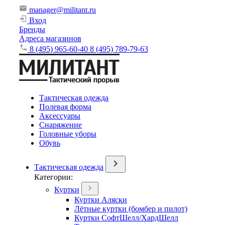
manager@militant.ru
Вход
Бренды
Адреса магазинов
8 (495) 965-60-40
8 (495) 789-79-63
Тактическая одежда
Полевая форма
Аксессуары
Снаряжение
Головные уборы
Обувь
Тактическая одежда
Категории:
Куртки
Куртки Аляски
Лётные куртки (бомбер и пилот)
Куртки СофтШелл/ХардШелл