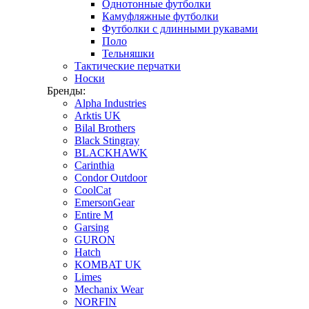
Однотонные футболки
Камуфляжные футболки
Футболки с длинными рукавами
Поло
Тельняшки
Тактические перчатки
Носки
Бренды:
Alpha Industries
Arktis UK
Bilal Brothers
Black Stingray
BLACKHAWK
Carinthia
Condor Outdoor
CoolCat
EmersonGear
Entire M
Garsing
GURON
Hatch
KOMBAT UK
Limes
Mechanix Wear
NORFIN