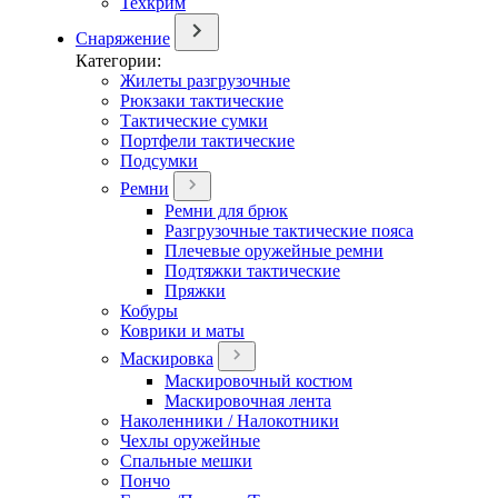
Техкрим
Снаряжение
Категории:
Жилеты разгрузочные
Рюкзаки тактические
Тактические сумки
Портфели тактические
Подсумки
Ремни
Ремни для брюк
Разгрузочные тактические пояса
Плечевые оружейные ремни
Подтяжки тактические
Пряжки
Кобуры
Коврики и маты
Маскировка
Маскировочный костюм
Маскировочная лента
Наколенники / Налокотники
Чехлы оружейные
Спальные мешки
Пончо