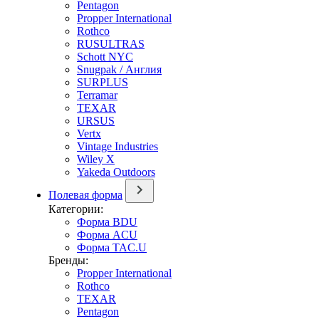
Pentagon
Propper International
Rothco
RUSULTRAS
Schott NYC
Snugpak / Англия
SURPLUS
Terramar
TEXAR
URSUS
Vertx
Vintage Industries
Wiley X
Yakeda Outdoors
Полевая форма
Категории:
Форма BDU
Форма ACU
Форма TAC.U
Бренды:
Propper International
Rothco
TEXAR
Pentagon