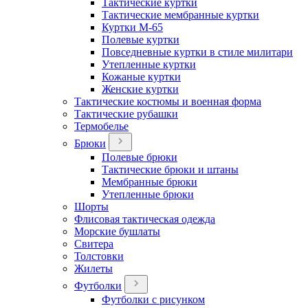
Тактические куртки
Тактические мембранные куртки
Куртки М-65
Полевые куртки
Повседневные куртки в стиле милитари
Утепленные куртки
Кожаные куртки
Женские куртки
Тактические костюмы и военная форма
Тактические рубашки
Термобелье
Брюки
Полевые брюки
Тактические брюки и штаны
Мембранные брюки
Утепленные брюки
Шорты
Флисовая тактическая одежда
Морские бушлаты
Свитера
Толстовки
Жилеты
Футболки
Футболки с рисунком