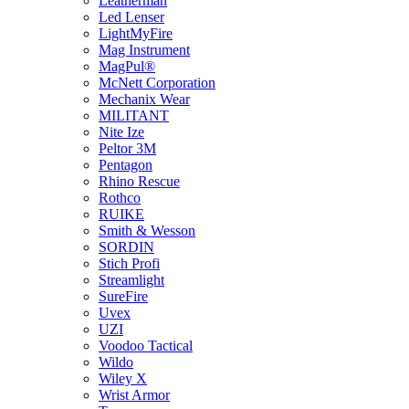
Leatherman
Led Lenser
LightMyFire
Mag Instrument
MagPul®
McNett Corporation
Mechanix Wear
MILITANT
Nite Ize
Peltor 3M
Pentagon
Rhino Rescue
Rothco
RUIKE
Smith & Wesson
SORDIN
Stich Profi
Streamlight
SureFire
Uvex
UZI
Voodoo Tactical
Wildo
Wiley X
Wrist Armor