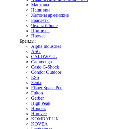
Мангалы
Нашивки
Жетоны армейские
Браслеты
Чехлы iPhone
Прицелы
Прочее
Бренды:
Alpha Industries
ASG
CALDWELL
Cammenga
Casio G-Shock
Condor Outdoor
ESS
Fenix
Fisher Space Pen
Fulton
Gerber
High Peak
Hoppe's
Humvee
KOMBAT UK
KOVEA