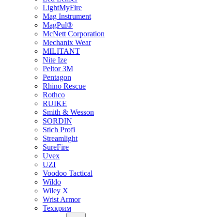
LightMyFire
Mag Instrument
MagPul®
McNett Corporation
Mechanix Wear
MILITANT
Nite Ize
Peltor 3M
Pentagon
Rhino Rescue
Rothco
RUIKE
Smith & Wesson
SORDIN
Stich Profi
Streamlight
SureFire
Uvex
UZI
Voodoo Tactical
Wildo
Wiley X
Wrist Armor
Техкрим