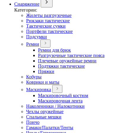
Снаряжение
Категории:
Жилеты разгрузочные
Рюкзаки тактические
Тактические сумки
Портфели тактические
Подсумки
Ремни
Ремни для брюк
Разгрузочные тактические пояса
Плечевые оружейные ремни
Подтяжки тактические
Пряжки
Кобуры
Коврики и маты
Маскировка
Маскировочный костюм
Маскировочная лента
Наколенники / Налокотники
Чехлы оружейные
Спальные мешки
Пончо
Гамаки/Палатки/Тенты
Чехлы/Гермомешки