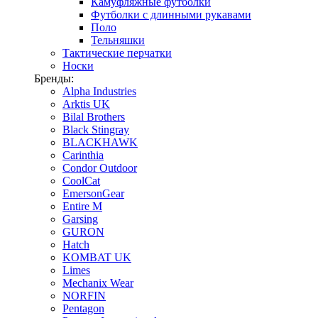
Камуфляжные футболки
Футболки с длинными рукавами
Поло
Тельняшки
Тактические перчатки
Носки
Бренды:
Alpha Industries
Arktis UK
Bilal Brothers
Black Stingray
BLACKHAWK
Carinthia
Condor Outdoor
CoolCat
EmersonGear
Entire M
Garsing
GURON
Hatch
KOMBAT UK
Limes
Mechanix Wear
NORFIN
Pentagon