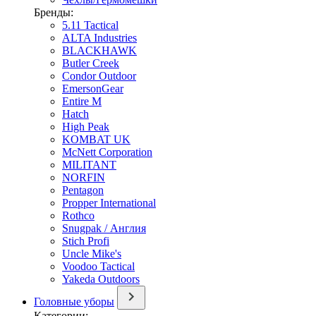
Бренды:
5.11 Tactical
ALTA Industries
BLACKHAWK
Butler Creek
Condor Outdoor
EmersonGear
Entire M
Hatch
High Peak
KOMBAT UK
McNett Corporation
MILITANT
NORFIN
Pentagon
Propper International
Rothco
Snugpak / Англия
Stich Profi
Uncle Mike's
Voodoo Tactical
Yakeda Outdoors
Головные уборы
Категории: