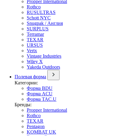
Propper International
Rothco
RUSULTRAS
Schott NYC
Snugpak / Англия
SURPLUS
Terramar
TEXAR
URSUS
Vertx
Vintage Industries
Wiley X
Yakeda Outdoors
Полевая форма
Категории:
Форма BDU
Форма ACU
Форма TAC.U
Бренды:
Propper International
Rothco
TEXAR
Pentagon
KOMBAT UK