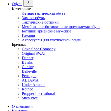
Обувь
Категории:
Летняя тактическая обувь
Зимняя обувь
Тактические ботинки
Мембранные ботинки и непромокаемая обувь
Ботинки армейские мужские
Гамаши
Аксессуары для тактической обуви
Бренды:
Cove Shoe Company
Original SWAT
Danner
Byteks
Garsing
Belleville
Pentagon
ALTAMA
Under Armour
Rothco
Propper International
Stich Profi
О компании
Контакты