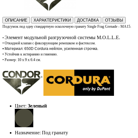
ОПИСАНИЕ
ХАРАКТЕРИСТИКИ
ДОСТАВКА
ОТЗЫВЫ
Подсумок под одну стандартную осколочную гранату
Single Frag Grenade - MA15
.
Элемент модульной разгрузочной системы M.O.L.L.E.
•
•
Откидной клапан с фиксирующим ремешком и фастексом.
• Материал: 650D Cordura нейлон, усиленная строчка.
•
У
стойчив к истиранию и гниению.
•
Размер:
10 х 9 х 6.4 см.
Цвет:
Зеленый
Назначение: Под гранату