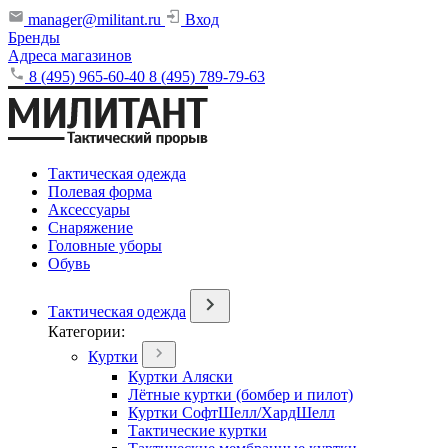
manager@militant.ru
Вход
Бренды
Адреса магазинов
8 (495) 965-60-40
8 (495) 789-79-63
Тактическая одежда
Полевая форма
Аксессуары
Снаряжение
Головные уборы
Обувь
Тактическая одежда
Категории:
Куртки
Куртки Аляски
Лётные куртки (бомбер и пилот)
Куртки СофтШелл/ХардШелл
Тактические куртки