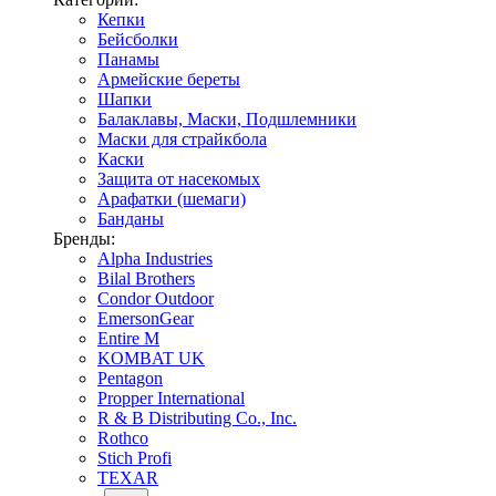
Кепки
Бейсболки
Панамы
Армейские береты
Шапки
Балаклавы, Маски, Подшлемники
Маски для страйкбола
Каски
Защита от насекомых
Арафатки (шемаги)
Банданы
Бренды:
Alpha Industries
Bilal Brothers
Condor Outdoor
EmersonGear
Entire M
KOMBAT UK
Pentagon
Propper International
R & B Distributing Co., Inc.
Rothco
Stich Profi
TEXAR