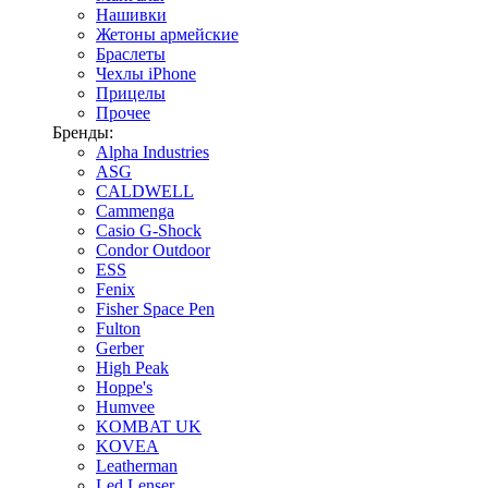
Нашивки
Жетоны армейские
Браслеты
Чехлы iPhone
Прицелы
Прочее
Бренды:
Alpha Industries
ASG
CALDWELL
Cammenga
Casio G-Shock
Condor Outdoor
ESS
Fenix
Fisher Space Pen
Fulton
Gerber
High Peak
Hoppe's
Humvee
KOMBAT UK
KOVEA
Leatherman
Led Lenser