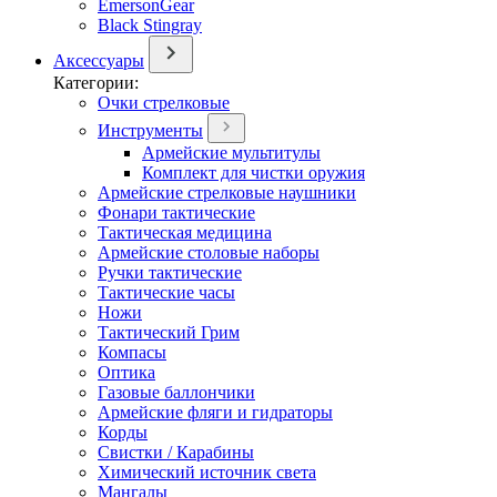
EmersonGear
Black Stingray
Аксессуары
Категории:
Очки стрелковые
Инструменты
Армейские мультитулы
Комплект для чистки оружия
Армейские стрелковые наушники
Фонари тактические
Тактическая медицина
Армейские столовые наборы
Ручки тактические
Тактические часы
Ножи
Тактический Грим
Компасы
Оптика
Газовые баллончики
Армейские фляги и гидраторы
Корды
Свистки / Карабины
Химический источник света
Мангалы