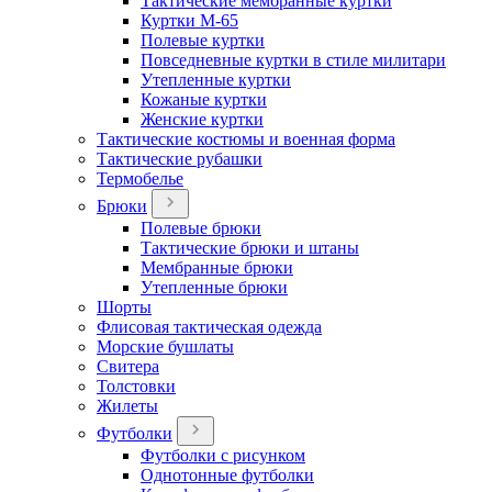
Тактические мембранные куртки
Куртки М-65
Полевые куртки
Повседневные куртки в стиле милитари
Утепленные куртки
Кожаные куртки
Женские куртки
Тактические костюмы и военная форма
Тактические рубашки
Термобелье
Брюки
Полевые брюки
Тактические брюки и штаны
Мембранные брюки
Утепленные брюки
Шорты
Флисовая тактическая одежда
Морские бушлаты
Свитера
Толстовки
Жилеты
Футболки
Футболки с рисунком
Однотонные футболки